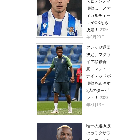
ズビメンディ
獲得は、メデ
ィカルチェッ
クがOKなら
決定！
2025
年5月29日
フレッジ退団
決定、マグワ
イア移籍合
意…マン・ユ
ナイテッドが
獲得をめざす
3人のターゲ
ット！
2023
年8月13日
唯一の選択肢
はガラタサラ