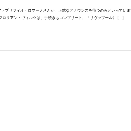
atement」。ファブリツィオ・ロマーノさんが、正式なアナウンスを待つのみといってい
ロリアン・ヴィルツは、手続きもコンプリート。「リヴァプールに […]