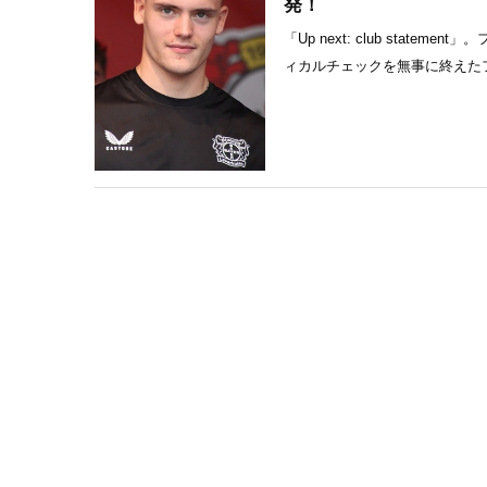
発！
「Up next: club st
ィカルチェックを無事に終えたフ