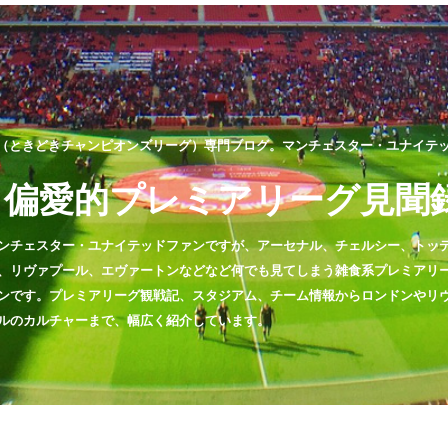
（ときどきチャンピオンズリーグ）専門ブログ。マンチェスター・ユナイテッド
偏愛的プレミアリーグ見聞
ンチェスター・ユナイテッドファンですが、アーセナル、チェルシー、トッ
、リヴァプール、エヴァートンなどなど何でも見てしまう雑食系プレミアリ
ンです。プレミアリーグ観戦記、スタジアム、チーム情報からロンドンやリ
ルのカルチャーまで、幅広く紹介しています。