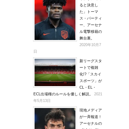
ると決意し
た」トーマ
ス・パーティ
ー、アーセナ
ル電撃移籍の
舞台裏。
2020年10月7
日
新リーグスタ
ートで複雑
化!?「スカイ
スポーツ」が
CL・EL・
ECL出場権のルールを優しく解説。
2021
年5月13日
現地メディア
が一斉報道！
アーセナルの