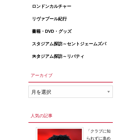
ロンドンカルチャー
リヴァプール紀行
書籍・DVD・グッズ
スタジアム探訪～セントジェームズパ
ーク
スタジアム探訪～リバティ
アーカイブ
ア
ー
カ
イ
人気の記事
ブ
「クラブに知
られずに進め