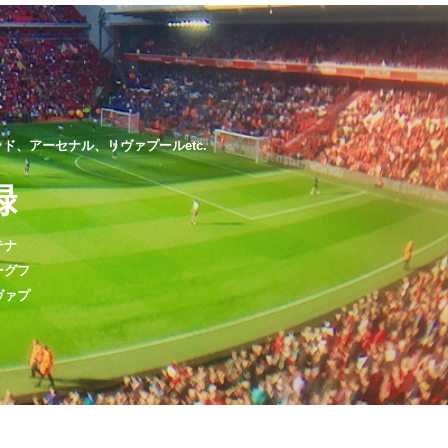
、アーセナル、リヴァプールetc.
録
テナ
ーグフ
ヴァプ