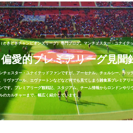
（ときどきチャンピオンズリーグ）専門ブログ。マンチェスター・ユナイテッド
偏愛的プレミアリーグ見聞
ンチェスター・ユナイテッドファンですが、アーセナル、チェルシー、トッ
、リヴァプール、エヴァートンなどなど何でも見てしまう雑食系プレミアリ
ンです。プレミアリーグ観戦記、スタジアム、チーム情報からロンドンやリ
ルのカルチャーまで、幅広く紹介しています。