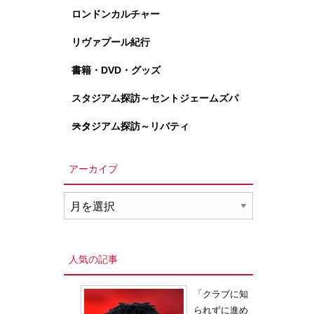
ロンドンカルチャー
リヴァプール紀行
書籍・DVD・グッズ
スタジアム探訪～セントジェームズパ
ーク
スタジアム探訪～リバティ
アーカイブ
ア
ー
カ
イ
人気の記事
ブ
「クラブに知
られずに進め