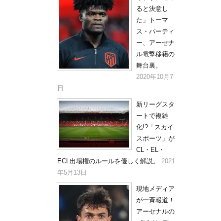
ると決意し
た」トーマ
ス・パーティ
ー、アーセナ
ル電撃移籍の
舞台裏。
2020年10月7
日
新リーグスタ
ートで複雑
化!?「スカイ
スポーツ」が
CL・EL・
ECL出場権のルールを優しく解説。
2021
年5月13日
現地メディア
が一斉報道！
アーセナルの