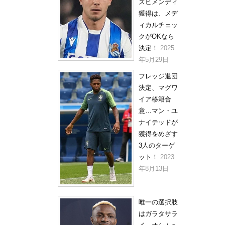
ズビメンディ
獲得は、メデ
ィカルチェッ
クがOKなら
決定！
2025
年5月29日
フレッジ退団
決定、マグワ
イア移籍合
意…マン・ユ
ナイテッドが
獲得をめざす
3人のターゲ
ット！
2023
年8月13日
唯一の選択肢
はガラタサラ