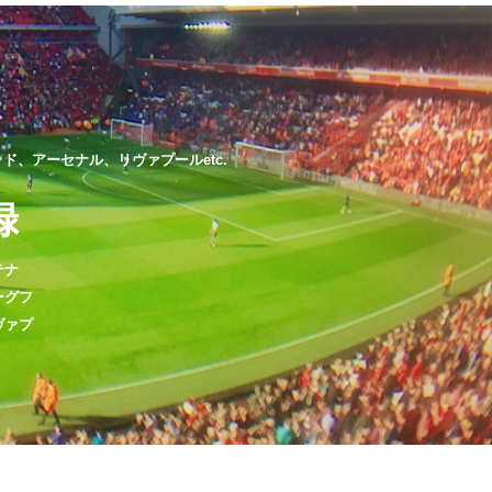
、アーセナル、リヴァプールetc.
録
テナ
ーグフ
ヴァプ