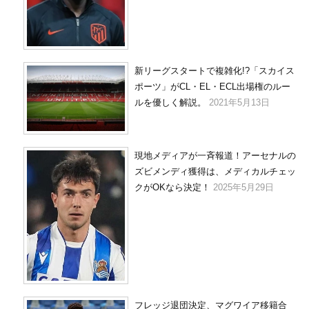
新リーグスタートで複雑化!?「スカイス
ポーツ」がCL・EL・ECL出場権のルー
ルを優しく解説。
2021年5月13日
現地メディアが一斉報道！アーセナルの
ズビメンディ獲得は、メディカルチェッ
クがOKなら決定！
2025年5月29日
フレッジ退団決定、マグワイア移籍合