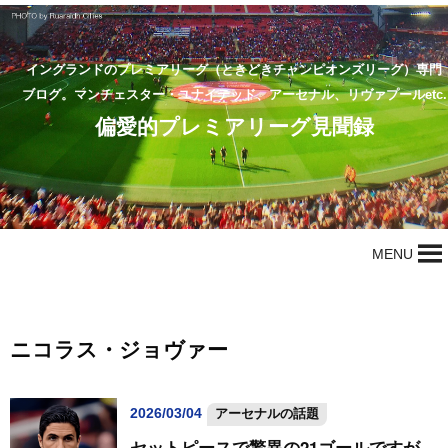
イングランドのプレミアリーグ（ときどきチャンピオンズリーグ）専門
ブログ。マンチェスター・ユナイテッド、アーセナル、リヴァプールetc.
偏愛的プレミアリーグ見聞録
MENU
ニコラス・ジョヴァー
2026/03/04
アーセナルの話題
セットピースで驚異の21ゴールですが…