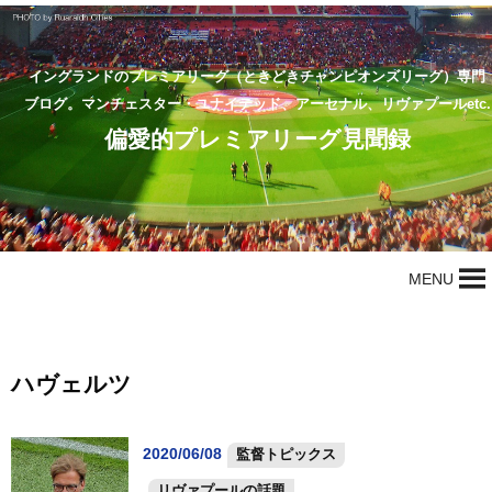
イングランドのプレミアリーグ（ときどきチャンピオンズリーグ）専門
ブログ。マンチェスター・ユナイテッド、アーセナル、リヴァプールetc.
偏愛的プレミアリーグ見聞録
MENU
ハヴェルツ
2020/06/08
監督トピックス
リヴァプールの話題