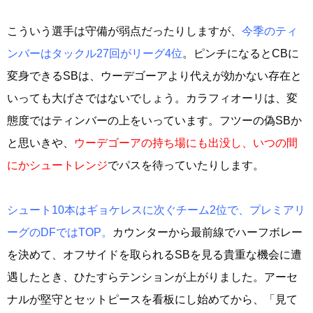
こういう選手は守備が弱点だったりしますが、
今季のティ
ンバーはタックル27回がリーグ4位
。ピンチになるとCBに
変身できるSBは、ウーデゴーアより代えが効かない存在と
いっても大げさではないでしょう。カラフィオーリは、変
態度ではティンバーの上をいっています。フツーの偽SBか
と思いきや、
ウーデゴーアの持ち場にも出没し、いつの間
にかシュートレンジ
でパスを待っていたりします。
シュート10本はギョケレスに次ぐチーム2位で、プレミアリ
ーグのDFではTOP。
カウンターから最前線でハーフボレー
を決めて、オフサイドを取られるSBを見る貴重な機会に遭
遇したとき、ひたすらテンションが上がりました。アーセ
ナルが堅守とセットピースを看板にし始めてから、「見て