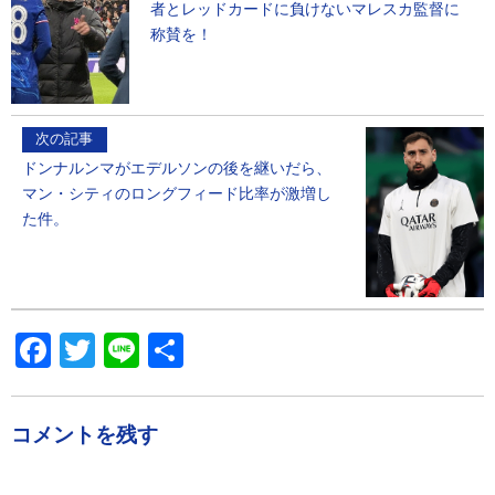
者とレッドカードに負けないマレスカ監督に
称賛を！
次の記事
ドンナルンマがエデルソンの後を継いだら、
マン・シティのロングフィード比率が激増し
た件。
Facebook
Twitter
Line
共
有
コメントを残す