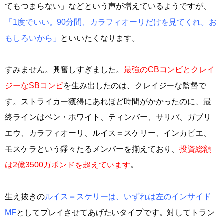
てもつまらない」などという声が増えているようですが、
「1度でいい。90分間、カラフィオーリだけを見てくれ。お
もしろいから」
といいたくなります。
すみません。興奮しすぎました。
最強のCBコンビとクレイ
ジーなSBコンビ
を生み出したのは、クレイジーな監督で
す。ストライカー獲得にあれほど時間がかかったのに、最
終ラインはベン・ホワイト、ティンバー、サリバ、ガブリ
エウ、カラフィオーリ、ルイス＝スケリー、インカピエ、
モスケラという錚々たるメンバーを揃えており、
投資総額
は2億3500万ポンドを超えています
。
生え抜きの
ルイス＝スケリーは、いずれは左のインサイド
MF
としてプレイさせてあげたいタイプです。対してトラン