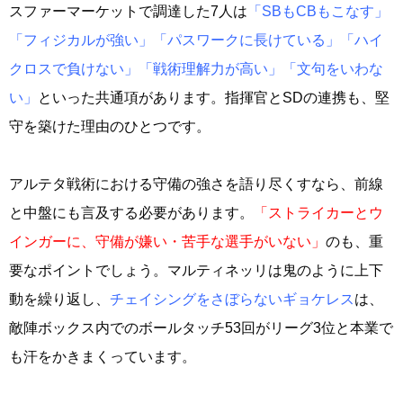
スファーマーケットで調達した7人は
「SBもCBもこなす」
「フィジカルが強い」「パスワークに長けている」「ハイ
クロスで負けない」「戦術理解力が高い」「文句をいわな
い」
といった共通項があります。指揮官とSDの連携も、堅
守を築けた理由のひとつです。
アルテタ戦術における守備の強さを語り尽くすなら、前線
と中盤にも言及する必要があります。
「ストライカーとウ
インガーに、守備が嫌い・苦手な選手がいない」
のも、重
要なポイントでしょう。マルティネッリは鬼のように上下
動を繰り返し、
チェイシングをさぼらないギョケレス
は、
敵陣ボックス内でのボールタッチ53回がリーグ3位と本業で
も汗をかきまくっています。