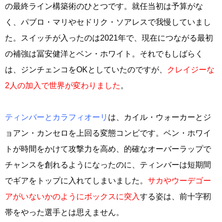
の最終ライン構築術のひとつです。就任当初は予算がな
く、パブロ・マリやセドリク・ソアレスで我慢していまし
た。スイッチが入ったのは2021年で、現在につながる最初
の補強は冨安健洋とベン・ホワイト。それでもしばらく
は、ジンチェンコをOKとしていたのですが、
クレイジーな
2人の加入で世界が変わりました
。
ティンバーとカラフィオーリ
は、カイル・ウォーカーとジ
ョアン・カンセロを上回る変態コンビです。ベン・ホワイ
トが時間をかけて攻撃力を高め、的確なオーバーラップで
チャンスを創れるようになったのに、ティンバーは短期間
でギアをトップに入れてしまいました。
サカやウーデゴー
アがいないかのようにボックスに突入
する姿は、前十字靭
帯をやった選手とは思えません。