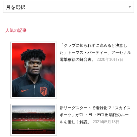
ア
ー
カ
イ
人気の記事
ブ
「クラブに知られずに進めると決意し
た」トーマス・パーティー、アーセナル
電撃移籍の舞台裏。
2020年10月7日
新リーグスタートで複雑化!?「スカイス
ポーツ」がCL・EL・ECL出場権のルー
ルを優しく解説。
2021年5月13日