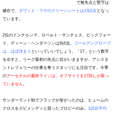
で無失点と堅守は
健在で、
ダヴィド・ラヤのクリーンシートは13試合
となっ
ています。
2位のドンナルンマ、ロベルト・サンチェス、ピックフォー
ド、ディーン・ヘンダーソンは9試合。
ゴールデングローブ
は、ほぼ決まり
といっていいでしょう。「17」という数字
を出すと、リーグ最初の失点に目がいきますが、アシスタ
ントレフェリーの仕事を奪うスタッツにも注目です。今季
の
アーセナルの最終ラインは、オフサイドを17回しか取っ
ていません
。
サンダーランド戦でフラッグが挙がったのは、ヒュームの
クロスをズビメンディと競ったブロビーのみ。
1試合平均