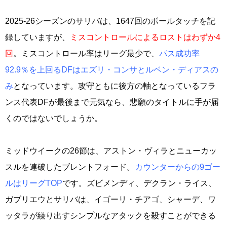
2025-26シーズンのサリバは、1647回のボールタッチを記
録していますが、
ミスコントロールによるロストはわずか4
回
。ミスコントロール率はリーグ最少で、
パス成功率
92.9％を上回るDFはエズリ・コンサとルベン・ディアスの
み
となっています。攻守ともに後方の軸となっているフラ
ンス代表DFが最後まで元気なら、悲願のタイトルに手が届
くのではないでしょうか。
ミッドウイークの26節は、アストン・ヴィラとニューカッ
スルを連破したブレントフォード。
カウンターからの9ゴー
ルはリーグTOP
です。ズビメンディ、デクラン・ライス、
ガブリエウとサリバは、イゴーリ・チアゴ、シャーデ、ワ
ッタラが繰り出すシンプルなアタックを殺すことができる