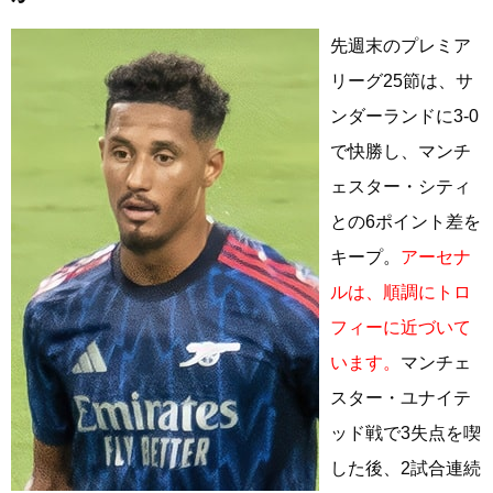
先週末のプレミア
リーグ25節は、サ
ンダーランドに3-0
で快勝し、マンチ
ェスター・シティ
との6ポイント差を
キープ。
アーセナ
ルは、順調にトロ
フィーに近づいて
います。
マンチェ
スター・ユナイテ
ッド戦で3失点を喫
した後、2試合連続