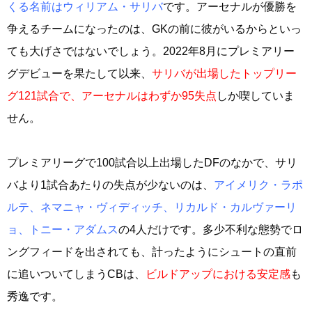
くる名前はウィリアム・サリバ
です。アーセナルが優勝を
争えるチームになったのは、GKの前に彼がいるからといっ
ても大げさではないでしょう。2022年8月にプレミアリー
グデビューを果たして以来、
サリバが出場したトップリー
グ121試合で、アーセナルはわずか95失点
しか喫していま
せん。
プレミアリーグで100試合以上出場したDFのなかで、サリ
バより1試合あたりの失点が少ないのは、
アイメリク・ラポ
ルテ、ネマニャ・ヴィディッチ、リカルド・カルヴァーリ
ョ、トニー・アダムス
の4人だけです。多少不利な態勢でロ
ングフィードを出されても、計ったようにシュートの直前
に追いついてしまうCBは、
ビルドアップにおける安定感
も
秀逸です。