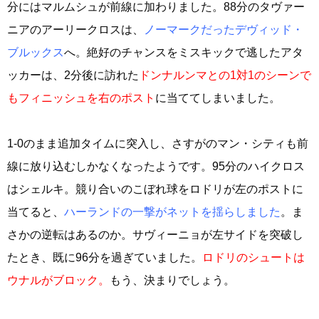
分にはマルムシュが前線に加わりました。88分のタヴァー
ニアのアーリークロスは、
ノーマークだったデヴィッド・
ブルックス
へ。絶好のチャンスをミスキックで逃したアタ
ッカーは、2分後に訪れた
ドンナルンマとの1対1のシーンで
もフィニッシュを右のポスト
に当ててしまいました。
1-0のまま追加タイムに突入し、さすがのマン・シティも前
線に放り込むしかなくなったようです。95分のハイクロス
はシェルキ。競り合いのこぼれ球をロドリが左のポストに
当てると、
ハーランドの一撃がネットを揺らしました
。ま
さかの逆転はあるのか。サヴィーニョが左サイドを突破し
たとき、既に96分を過ぎていました。
ロドリのシュートは
ウナルがブロック。
もう、決まりでしょう。