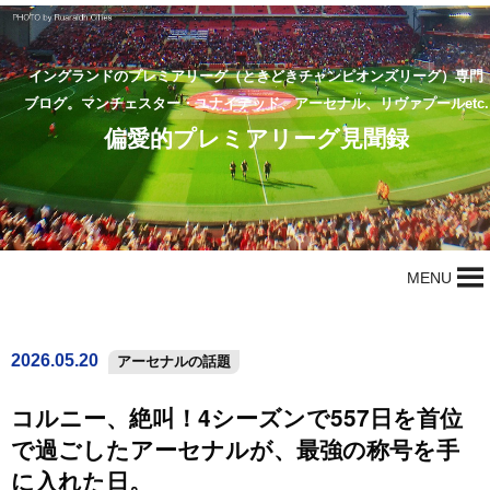
イングランドのプレミアリーグ（ときどきチャンピオンズリーグ）専門
ブログ。マンチェスター・ユナイテッド、アーセナル、リヴァプールetc.
偏愛的プレミアリーグ見聞録
MENU
2026.05.20
アーセナルの話題
コルニー、絶叫！4シーズンで557日を首位
で過ごしたアーセナルが、最強の称号を手
に入れた日。