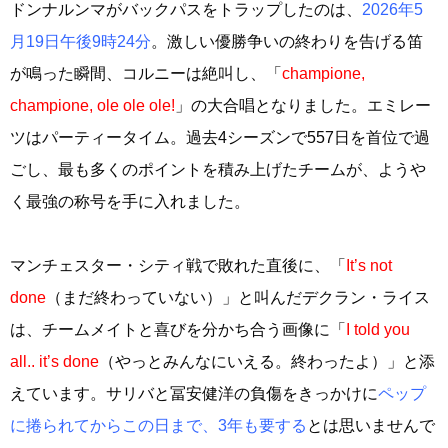
ドンナルンマがバックパスをトラップしたのは、
2026年5
月19日午後9時24分
。激しい優勝争いの終わりを告げる笛
が鳴った瞬間、コルニーは絶叫し、「
champione,
champione, ole ole ole!
」の大合唱となりました。エミレー
ツはパーティータイム。過去4シーズンで557日を首位で過
ごし、最も多くのポイントを積み上げたチームが、ようや
く最強の称号を手に入れました。
マンチェスター・シティ戦で敗れた直後に、「
It’s not
done
（まだ終わっていない）」と叫んだデクラン・ライス
は、チームメイトと喜びを分かち合う画像に「
I told you
all.. it’s done
（やっとみんなにいえる。終わったよ）」と添
えています。サリバと冨安健洋の負傷をきっかけに
ペップ
に捲られてからこの日まで、3年も要する
とは思いませんで