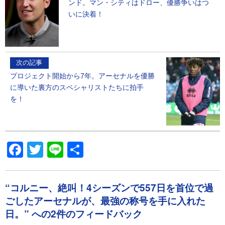
ンド。マン・シティはドロー、優勝争いはつ
いに決着！
次の記事
プロジェクト開始から7年。アーセナルを優勝
に導いた裏方のスペシャリストたちに拍手
を！
Facebook
Twitter
Line
共
有
“コルニー、絶叫！4シーズンで557日を首位で過
ごしたアーセナルが、最強の称号を手に入れた
日。” への2件のフィードバック