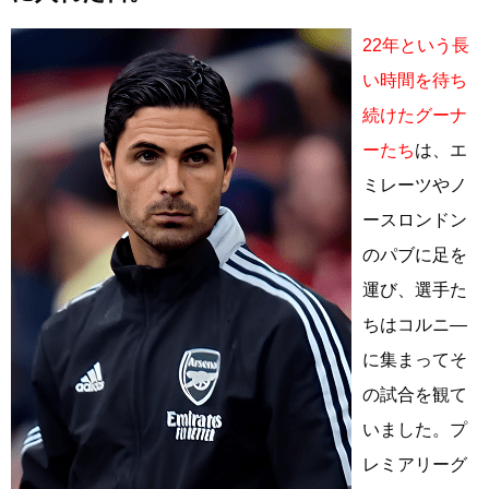
22年という長
い時間を待ち
続けたグーナ
ーたち
は、エ
ミレーツやノ
ースロンドン
のパブに足を
運び、選手た
ちはコルニ―
に集まってそ
の試合を観て
いました。プ
レミアリーグ