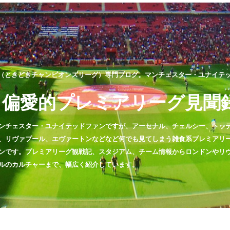
（ときどきチャンピオンズリーグ）専門ブログ。マンチェスター・ユナイテッド
偏愛的プレミアリーグ見聞
ンチェスター・ユナイテッドファンですが、アーセナル、チェルシー、トッ
、リヴァプール、エヴァートンなどなど何でも見てしまう雑食系プレミアリ
ンです。プレミアリーグ観戦記、スタジアム、チーム情報からロンドンやリ
ルのカルチャーまで、幅広く紹介しています。