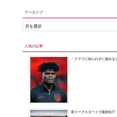
アーカイブ
ア
ー
カ
イ
人気の記事
ブ
「クラブに知られずに進める
新リーグスタートで複雑化!?