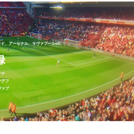
、アーセナル、リヴァプールetc.
録
テナ
ーグフ
ヴァプ