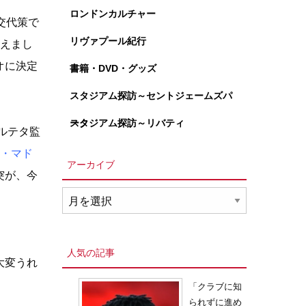
ロンドンカルチャー
交代策で
リヴァプール紀行
えまし
オに決定
書籍・DVD・グッズ
スタジアム探訪～セントジェームズパ
ーク
スタジアム探訪～リバティ
ルテタ監
・マド
アーカイブ
突が、今
ア
ー
カ
イ
人気の記事
大変うれ
ブ
「クラブに知
られずに進め