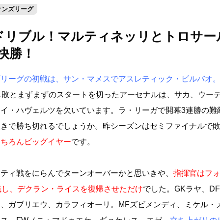
オンズリーグ
ドリブル！マルティネッリとトロサー
快勝！
ズリーグの初戦は、サン・マメスでアスレティック・ビルバオ
1敗とまずまずのスタートを切ったアーセナルは、サカ、ウー
イ・ハヴェルツを欠いています。ラ・リーガで開幕3連勝の難
抜きで勝ち切れるでしょうか。昨シーズンはセミファイナルで
もちろんビッグイヤー
です。
シティ戦をにらんでターンオーバーかと思いきや、
指揮官はフ
残し、デクラン・ライスを復帰させただけ
でした。GKラヤ、D
、ガブリエウ、カラフィオーリ。MFズビメンディ、ミケル・