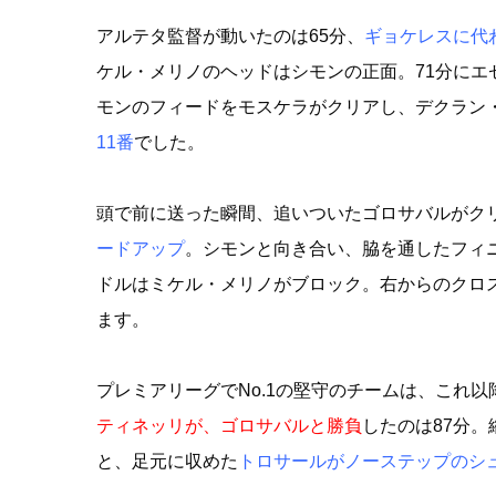
アルテタ監督が動いたのは65分、
ギョケレスに代
ケル・メリノのヘッドはシモンの正面。71分に
モンのフィードをモスケラがクリアし、デクラン
11番
でした。
頭で前に送った瞬間、追いついたゴロサバルがク
ードアップ
。シモンと向き合い、脇を通したフィニ
ドルはミケル・メリノがブロック。右からのクロ
ます。
プレミアリーグでNo.1の堅守のチームは、これ
ティネッリが、ゴロサバルと勝負
したのは87分
と、足元に収めた
トロサールがノーステップのシ