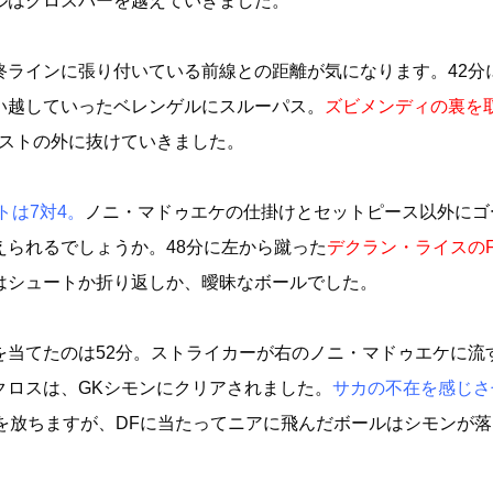
ルはクロスバーを越えていきました。
終ラインに張り付いている前線との距離が気になります。42分
い越していったベレンゲルにスルーパス。
ズビメンディの裏を
ストの外に抜けていきました。
トは7対4。
ノニ・マドゥエケの仕掛けとセットピース以外にゴ
られるでしょうか。48分に左から蹴った
デクラン・ライスの
はシュートか折り返しか、曖昧なボールでした。
を当てたのは52分。ストライカーが右のノニ・マドゥエケに流
クロスは、GKシモンにクリアされました。
サカの不在を感じさ
を放ちますが、DFに当たってニアに飛んだボールはシモンが