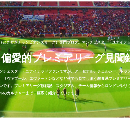
（ときどきチャンピオンズリーグ）専門ブログ。マンチェスター・ユナイテッド
偏愛的プレミアリーグ見聞
ンチェスター・ユナイテッドファンですが、アーセナル、チェルシー、トッ
、リヴァプール、エヴァートンなどなど何でも見てしまう雑食系プレミアリ
ンです。プレミアリーグ観戦記、スタジアム、チーム情報からロンドンやリ
ルのカルチャーまで、幅広く紹介しています。