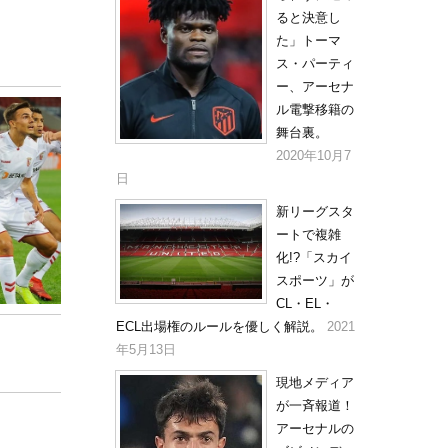
ると決意し
た」トーマ
ス・パーティ
ー、アーセナ
ル電撃移籍の
舞台裏。
2020年10月7
日
新リーグスタ
ートで複雑
化!?「スカイ
スポーツ」が
CL・EL・
ECL出場権のルールを優しく解説。
2021
年5月13日
現地メディア
が一斉報道！
アーセナルの