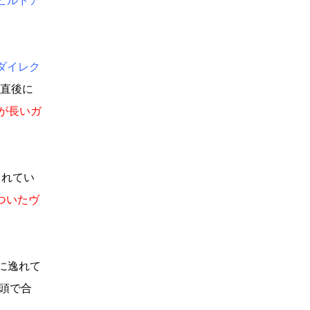
ビルドア
ダイレク
た直後に
が長いガ
されてい
ついたヴ
に逸れて
頭で合