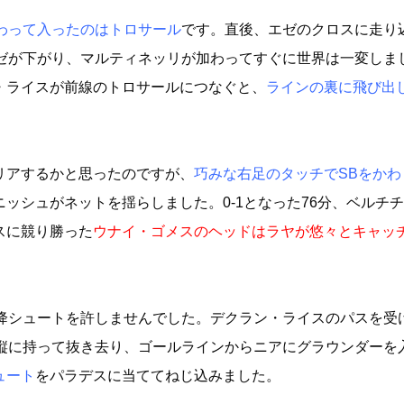
わって入ったのはトロサール
です。直後、エゼのクロスに走り
エゼが下がり、マルティネッリが加わってすぐに世界は一変しま
・ライスが前線のトロサールにつなぐと、
ラインの裏に飛び出
リアするかと思ったのですが、
巧みな右足のタッチでSBをかわ
ッシュがネットを揺らしました。0‐1となった76分、ベルチ
スに競り勝った
ウナイ・ゴメスのヘッドはラヤが悠々とキャッ
以降シュートを許しませんでした。デクラン・ライスのパスを受
。縦に持って抜き去り、ゴールラインからニアにグラウンダーを
ュート
をパラデスに当ててねじ込みました。