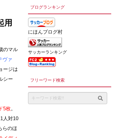
ブログランキング
起用
にほんブログ村
歳のマル
サッカーランキング
テヴァ
ョージは
ルシー
フリーワード検索
ド5枚
。
人対10
ちらのほ