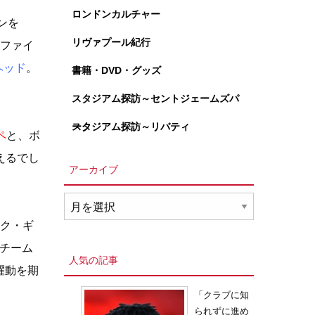
ロンドンカルチャー
ンを
リヴァプール紀行
、ファイ
ヘッド
。
書籍・DVD・グッズ
スタジアム探訪～セントジェームズパ
ーク
スタジアム探訪～リバティ
ペ
と、ボ
えるでし
アーカイブ
ア
ー
ルク・ギ
カ
チーム
イ
人気の記事
躍動を期
ブ
「クラブに知
られずに進め