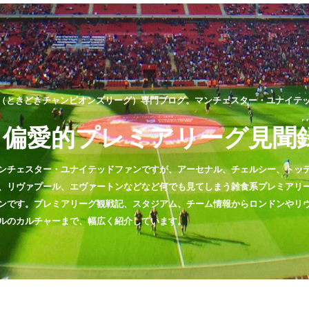
（ときどきチャンピオンズリーグ）専門ブログ。マンチェスター・ユナイテッド
偏愛的プレミアリーグ見聞
ンチェスター・ユナイテッドファンですが、アーセナル、チェルシー、トッ
、リヴァプール、エヴァートンなどなど何でも見てしまう雑食系プレミアリ
ンです。プレミアリーグ観戦記、スタジアム、チーム情報からロンドンやリ
ルのカルチャーまで、幅広く紹介しています。