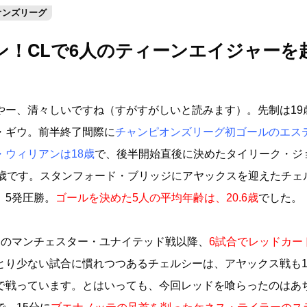
オンズリーグ
！CLで6人のティーンエイジャーを
やー、清々しいですね（すがすがしいと読みます）。先制は19
・ギウ。前半終了間際に
チャンピオンズリーグ初ゴールのエス
・ウィリアンは18歳
で、後半開始直後に決めたタイリーク・ジ
9歳です。スタンフォード・ブリッジにアヤックスを迎えたチェ
、5発圧勝。
ゴールを決めた5人の平均年齢は、20.6歳
でした。
月のマンチェスター・ユナイテッド戦以降、
6試合でレッドカー
とり少ない試合に慣れつつあるチェルシーは、アヤックス戦も11
で戦っています。とはいっても、今回レッドを喰らったのはあ