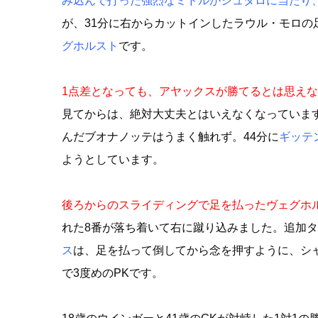
み込んで打った強烈なミドルがシュタロに当たり
が、31分に右からカットインしたラウル・モロの
グホルスト
です。
1点差となっても、アヤックスが勝てるとは思え
見てからは、絶対大丈夫とはいえなくなっていま
んだブオナノッテはうまく触れず。44分に
ギッテ
ようとしています。
後ろからのスライディングで足を払ったヴェグホ
れた8番が落ち着いて右に蹴り込みました。追加タ
ス
は、足を払って倒してから念を押すように、シ
で3度めのPKです。