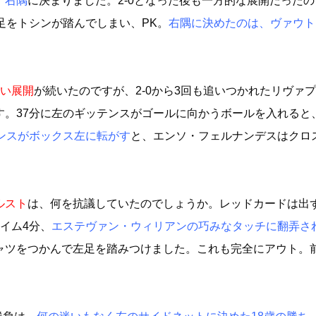
、右隅
に決まりました。2-0となった後も一方的な展開だったの
足をトシンが踏んでしまい、PK。
右隅に決めたのは、ヴァウト
ない展開
が続いたのですが、2-0から3回も追いつかれたリヴァ
す。37分に左のギッテンスがゴールに向かうボールを入れると
ンスがボックス左に転がす
と、エンソ・フェルナンデスはクロ
ルスト
は、何を抗議していたのでしょうか。レッドカードは出
イム4分、
エステヴァン・ウィリアンの巧みなタッチに翻弄さ
ャツをつかんで左足を踏みつけました。これも完全にアウト。