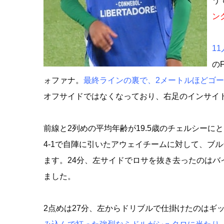
う
ン
1
の
ォファナ。
最終ラインの裏で、2メートルほどゴ
オフサイドではなくなっており、右足のインサイ
前線と2列めの平均年齢が19.5歳のチェルシーに
4-1で自陣に引いたアウェイチームに対して、ブ
ます。24分、左サイドでロサを抜き去ったのはバ
ました。
2点めは27分、左からドリブルで仕掛けたのはギ