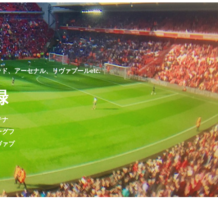
、アーセナル、リヴァプールetc.
録
テナ
ーグフ
ヴァプ