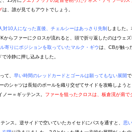
で、15分に
ブエナノッテの足首を削ったケネス・テイラーのス
グ
は、誰が見てもアウトでしょう。
1人対10人になった直後、チェルシーはあっさり先制
しました。
FKからファーにクロスが流れると、頭で折り返したのはウェズ
ール寄りにポジションを取っていたマルク・ギウ
は、CBが触っ
ドで冷静に押し込みました。
とって、
早い時間のレッドカードとゴールは願ってもない展開
で
ルーのシャツは長短のボールを織り交ぜてサイドを攻略しようと
イノー＝ギッテンス。
ファーを狙ったクロスは、板倉滉が肩で
ッテンス。逆サイドで空いていたカイセドにパスを通すと、
思