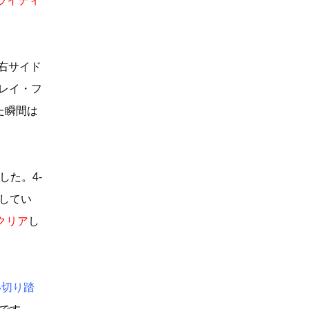
ライディ
右サイド
レイ・フ
た瞬間は
した。4-
してい
クリア
し
い切り踏