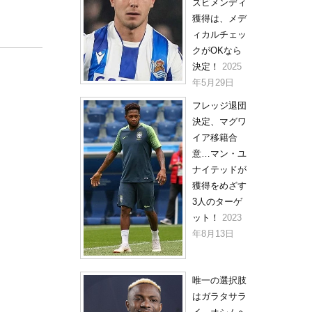
ズビメンディ
獲得は、メデ
ィカルチェッ
クがOKなら
決定！
2025
年5月29日
フレッジ退団
決定、マグワ
イア移籍合
意…マン・ユ
ナイテッドが
獲得をめざす
3人のターゲ
ット！
2023
年8月13日
唯一の選択肢
はガラタサラ