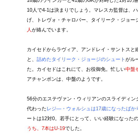
18歳のウインガーと41歳のGKが対峙した1対1の
10人で4-1は決まりでしょう。マレスカ監督は
げ、トレヴォ・チャロバー、タイリーク・ジョー
人
が絡んでいます。
カイセドからラヴィア、アンドレイ・サントスと
と、
詰めたタイリーク・ジョージのシュート
がル
た。カイセドはこれにて、お役御免。忙しい
中盤
アチャンポンは、中盤のようです。
56分のエステヴァン・ウィリアンのスライディン
代わった
レジ―・ウォルシュは17歳になったばか
ートは12対0。若手にとって、いい経験になったの
うち、7本はU-19
でした。