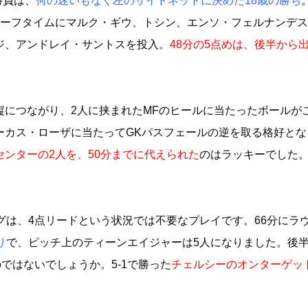
勝負は、
何の迷いもなく左のサイドネットに決めた18歳の勝ち
、ハーフタイムにマルク・ギウ、トシン、エンソ・フェルナンデ
ジ、アンドレイ・サントスを投入。
48分の5点めは、後半から
縦につながり、2人に挟まれたMFのヒールに当たったボールが
ーカス・ローザに当たってGKパスフェールの逆を取る格好とな
センターの2人を、50分までに代えられた
のはラッキーでした。
グは、4点リードという状況では不要なプレイです。66分にラ
り
で、ピッチ上のティーンエイジャーは5人になりました。後
ではないでしょうか。5-1で勝った
チェルシーのオンターゲット