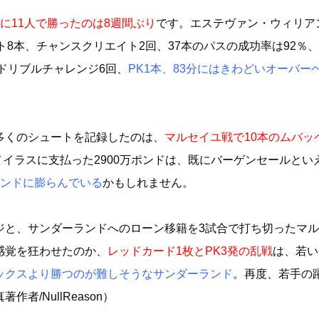
に11人で勝ったのは8週間ぶり
です。エステヴァン・ウィリア
8本、チャンスクリエイト2回、37本のパスの成功率は92％
、ドリブルチャレンジ6回、
PK1本、83分にはきわどいオーバー
多くのシュートを記録したのは、
マルセイユ戦で10本のムバッ
メイラスに支払った2900万ポンドは、既にバーゲンセールとい
ポンドに膨らんでいる
かもしれません。
ジと、サンダーランドへのローン移籍を3試合で打ち切ったマ
感覚を狂わせたのか、
レッドカード1枚とPK3発の乱戦
は、若い
ックスより勝つのが難しそうなサンダーランド
。再度、若手の
/NullReason）