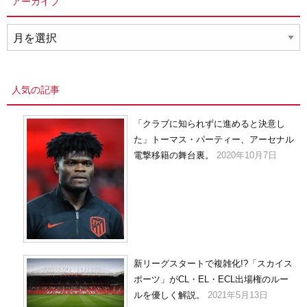
アーカイブ
ア
ー
カ
イ
人気の記事
ブ
「クラブに知られずに進めると決意し
た」トーマス・パーティー、アーセナル
電撃移籍の舞台裏。
2020年10月7日
新リーグスタートで複雑化!?「スカイス
ポーツ」がCL・EL・ECL出場権のルー
ルを優しく解説。
2021年5月13日