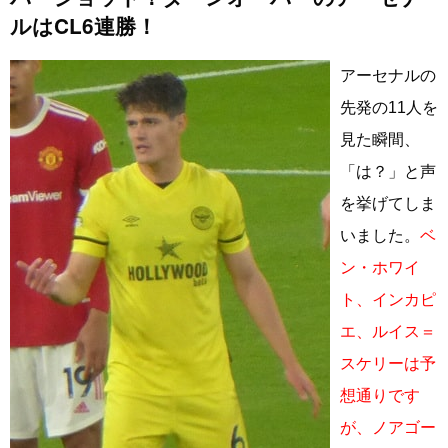
ルはCL6連勝！
アーセナルの
先発の11人を
見た瞬間、
「は？」と声
を挙げてしま
いました。
ベ
ン・ホワイ
ト、インカピ
エ、ルイス＝
スケリーは予
想通りです
が、ノアゴー