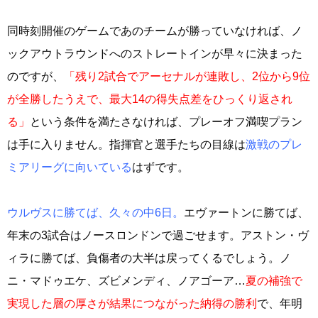
同時刻開催のゲームであのチームが勝っていなければ、ノ
ックアウトラウンドへのストレートインが早々に決まった
のですが、
「残り2試合でアーセナルが連敗し、2位から9位
が全勝したうえで、最大14の得失点差をひっくり返され
る」
という条件を満たさなければ、プレーオフ満喫プラン
は手に入りません。指揮官と選手たちの目線は
激戦のプレ
ミアリーグに向いている
はずです。
ウルヴスに勝てば、久々の中6日。
エヴァートンに勝てば、
年末の3試合はノースロンドンで過ごせます。アストン・ヴ
ィラに勝てば、負傷者の大半は戻ってくるでしょう。ノ
ニ・マドゥエケ、ズビメンディ、ノアゴーア…
夏の補強で
実現した層の厚さが結果につながった納得の勝利
で、年明