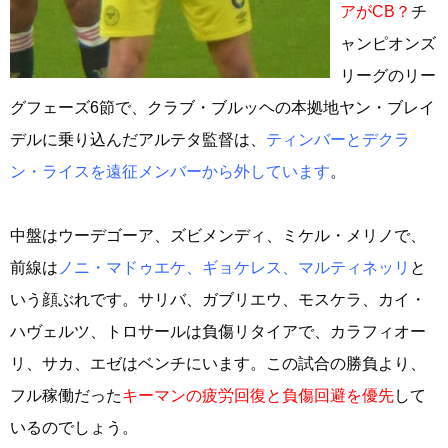
アがCB？
チ
ャンピオンズ
リーグのリー
グフェーズ6節で、クラブ・ブルッヘの本拠地ヤン・ブレイ
デルに乗り込んだアルテタ監督は、
ティンバーとデクラ
ン・ライスを遠征メンバーから外しています
。
中盤はウーデゴーア、ズビメンディ、ミケル・メリノで、
前線は
ノニ・マドゥエケ、ギョケレス、マルティネッリ
と
いう顔ぶれです。サリバ、ガブリエウ、モスケラ、カイ・
ハヴェルツ、トロサールは負傷リタイアで、カラフィオー
リ、サカ、エゼはベンチにいます。この試合の勝負より、
フル稼働だった
キーマンの疲労回復と負傷回避を優先
して
いるのでしょう。