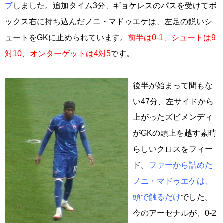
ブ
しました。追加タイム3分、ギョケレスのパスを受けてボ
ックス右に持ち込んだノニ・マドゥエケは、左足の鋭いシ
ュートをGKに止められています。
前半は0-1、シュートは9
対10、オンターゲットは4対5
です。
後半が始まって間もな
い47分、左サイドから
上がったズビメンディ
がGKの頭上を越す素晴
らしいクロスをフィー
ド。
ファーから詰めた
ノニ・マドゥエケは、
頭で触るだけ
でした。
今のアーセナルが、0‐2