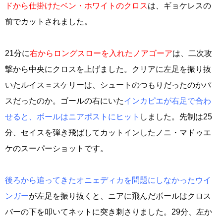
ドから仕掛けたベン・ホワイトのクロス
は、ギョケレスの
前でカットされました。
21分に
右からロングスローを入れたノアゴーア
は、二次攻
撃から中央にクロスを上げました。クリアに左足を振り抜
いたルイス＝スケリーは、シュートのつもりだったのかパ
スだったのか。ゴールの右にいた
インカピエが右足で合わ
せると、ボールはニアポストにヒット
しました。先制は25
分、セイスを弾き飛ばしてカットインしたノニ・マドゥエ
ケのスーパーショットです。
後ろから追ってきたオニェディカを問題にしなかったウイ
ンガー
が左足を振り抜くと、ニアに飛んだボールはクロス
バーの下を叩いてネットに突き刺さりました。29分、左か