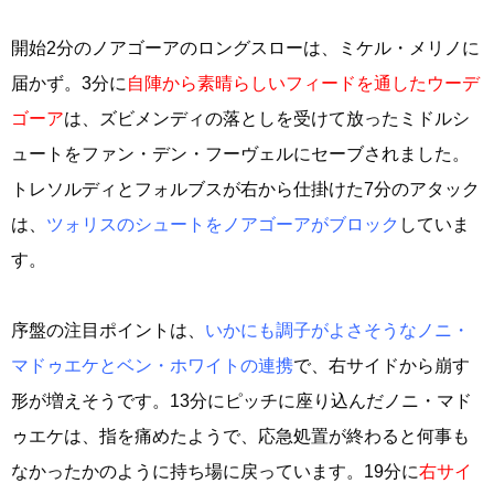
開始2分のノアゴーアのロングスローは、ミケル・メリノに
届かず。3分に
自陣から素晴らしいフィードを通したウーデ
ゴーア
は、ズビメンディの落としを受けて放ったミドルシ
ュートをファン・デン・フーヴェルにセーブされました。
トレソルディとフォルブスが右から仕掛けた7分のアタック
は、
ツォリスのシュートをノアゴーアがブロック
していま
す。
序盤の注目ポイントは、
いかにも調子がよさそうなノニ・
マドゥエケとベン・ホワイトの連携
で、右サイドから崩す
形が増えそうです。13分にピッチに座り込んだノニ・マド
ゥエケは、指を痛めたようで、応急処置が終わると何事も
なかったかのように持ち場に戻っています。19分に
右サイ