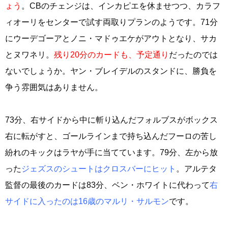
ょう
。CBのチェンジは、インカピエを休ませつつ、カラフ
ィオーリをセンターで試す両取りプランのようです。71分
にウーデゴーアとノニ・マドゥエケがアウトとなり、サカ
とヌワネリ。
残り20分のカードも、予定通り
だったのでは
ないでしょうか。ヤン・ブレイデルのスタンドに、勝負を
争う雰囲気はありません。
73分、右サイドから中に斬り込んだフォルブスがボックス
右に転がすと、ゴールラインまで持ち込んだフーロの苦し
紛れのキックはラヤが手に当てています。79分、左から放
った
ジェズスのシュートはクロスバーにヒット
。アルテタ
監督の最後のカードは83分、ベン・ホワイトに代わって
右
サイドに入ったのは16歳のマルリ・サルモン
です。