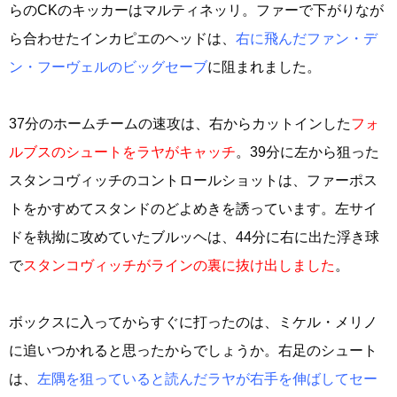
らのCKのキッカーはマルティネッリ。ファーで下がりなが
ら合わせたインカピエのヘッドは、
右に飛んだファン・デ
ン・フーヴェルのビッグセーブ
に阻まれました。
37分のホームチームの速攻は、右からカットインした
フォ
ルブスのシュートをラヤがキャッチ
。39分に左から狙った
スタンコヴィッチのコントロールショットは、ファーポス
トをかすめてスタンドのどよめきを誘っています。左サイ
ドを執拗に攻めていたブルッヘは、44分に右に出た浮き球
で
スタンコヴィッチがラインの裏に抜け出しました
。
ボックスに入ってからすぐに打ったのは、ミケル・メリノ
に追いつかれると思ったからでしょうか。右足のシュート
は、
左隅を狙っていると読んだラヤが右手を伸ばしてセー