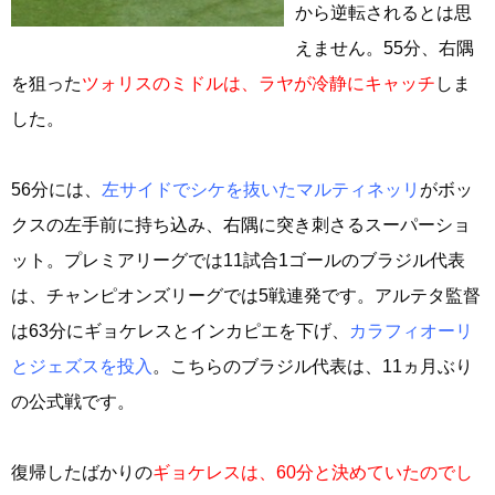
から逆転されるとは思
えません。55分、右隅
を狙った
ツォリスのミドルは、ラヤが冷静にキャッチ
しま
した。
56分には、
左サイドでシケを抜いたマルティネッリ
がボッ
クスの左手前に持ち込み、右隅に突き刺さるスーパーショ
ット。プレミアリーグでは11試合1ゴールのブラジル代表
は、チャンピオンズリーグでは5戦連発です。アルテタ監督
は63分にギョケレスとインカピエを下げ、
カラフィオーリ
とジェズスを投入
。こちらのブラジル代表は、11ヵ月ぶり
の公式戦です。
復帰したばかりの
ギョケレスは、60分と決めていたのでし