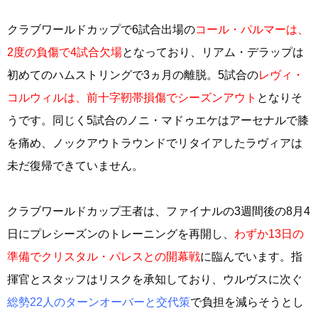
クラブワールドカップで6試合出場の
コール・パルマーは、
2度の負傷で4試合欠場
となっており、リアム・デラップは
初めてのハムストリングで3ヵ月の離脱。5試合の
レヴィ・
コルウィルは、前十字靭帯損傷でシーズンアウト
となりそ
うです。同じく5試合のノニ・マドゥエケはアーセナルで膝
を痛め、ノックアウトラウンドでリタイアしたラヴィアは
未だ復帰できていません。
クラブワールドカップ王者は、ファイナルの3週間後の8月4
日にプレシーズンのトレーニングを再開し、
わずか13日の
準備でクリスタル・パレスとの開幕戦
に臨んでいます。指
揮官とスタッフはリスクを承知しており、ウルヴスに次ぐ
総勢22人のターンオーバーと交代策
で負担を減らそうとし