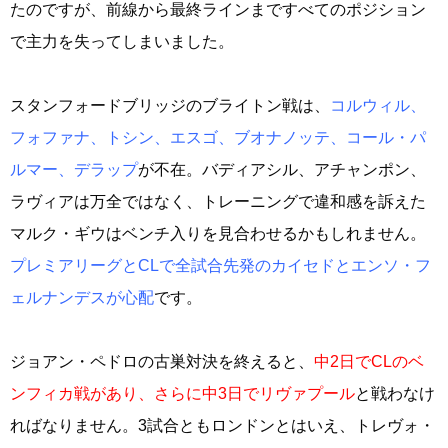
たのですが、前線から最終ラインまですべてのポジション
で主力を失ってしまいました。
スタンフォードブリッジのブライトン戦は、
コルウィル、
フォファナ、トシン、エスゴ、ブオナノッテ、コール・パ
ルマー、デラップ
が不在。バディアシル、アチャンポン、
ラヴィアは万全ではなく、トレーニングで違和感を訴えた
マルク・ギウはベンチ入りを見合わせるかもしれません。
プレミアリーグとCLで全試合先発のカイセドとエンソ・フ
ェルナンデスが心配
です。
ジョアン・ペドロの古巣対決を終えると、
中2日でCLのベ
ンフィカ戦があり、さらに中3日でリヴァプール
と戦わなけ
ればなりません。3試合ともロンドンとはいえ、トレヴォ・