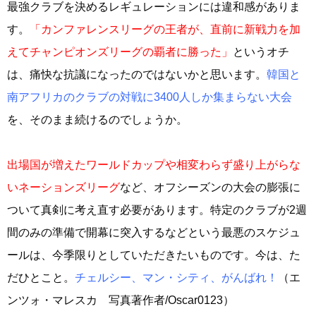
最強クラブを決めるレギュレーションには違和感がありま
す。
「カンファレンスリーグの王者が、直前に新戦力を加
えてチャンピオンズリーグの覇者に勝った」
というオチ
は、痛快な抗議になったのではないかと思います。
韓国と
南アフリカのクラブの対戦に3400人しか集まらない大会
を、そのまま続けるのでしょうか。
出場国が増えたワールドカップや相変わらず盛り上がらな
いネーションズリーグ
など、オフシーズンの大会の膨張に
ついて真剣に考え直す必要があります。特定のクラブが2週
間のみの準備で開幕に突入するなどという最悪のスケジュ
ールは、今季限りとしていただきたいものです。今は、た
だひとこと。
チェルシー、マン・シティ、がんばれ！
（エ
ンツォ・マレスカ 写真著作者/Oscar0123）