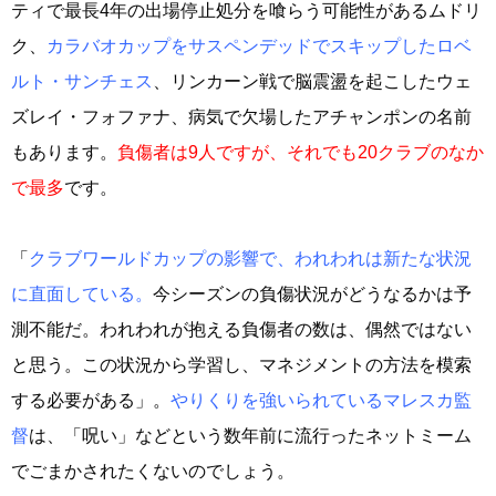
ティで最長4年の出場停止処分を喰らう可能性があるムドリ
ク、
カラバオカップをサスペンデッドでスキップしたロベ
ルト・サンチェス
、リンカーン戦で脳震盪を起こしたウェ
ズレイ・フォファナ、病気で欠場したアチャンポンの名前
もあります。
負傷者は9人ですが、それでも20クラブのなか
で最多
です。
「
クラブワールドカップの影響で、われわれは新たな状況
に直面している。
今シーズンの負傷状況がどうなるかは予
測不能だ。われわれが抱える負傷者の数は、偶然ではない
と思う。この状況から学習し、マネジメントの方法を模索
する必要がある」。
やりくりを強いられているマレスカ監
督
は、「呪い」などという数年前に流行ったネットミーム
でごまかされたくないのでしょう。