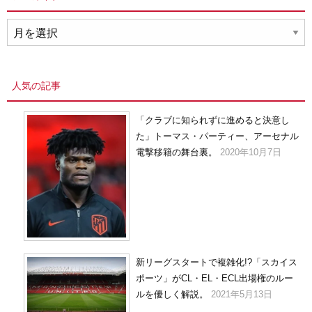
ア
ー
カ
イ
人気の記事
ブ
「クラブに知られずに進めると決意し
た」トーマス・パーティー、アーセナル
電撃移籍の舞台裏。
2020年10月7日
新リーグスタートで複雑化!?「スカイス
ポーツ」がCL・EL・ECL出場権のルー
ルを優しく解説。
2021年5月13日