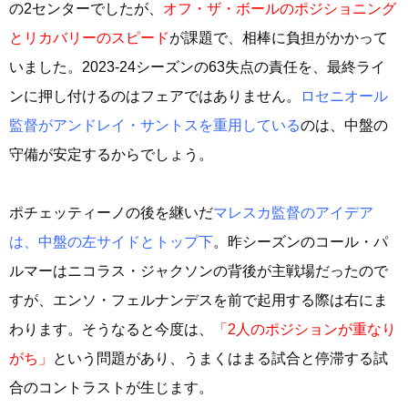
の2センターでしたが、
オフ・ザ・ボールのポジショニング
とリカバリーのスピード
が課題で、相棒に負担がかかって
いました。2023-24シーズンの63失点の責任を、最終ライ
ンに押し付けるのはフェアではありません。
ロセニオール
監督がアンドレイ・サントスを重用している
のは、中盤の
守備が安定するからでしょう。
ポチェッティーノの後を継いだ
マレスカ監督のアイデア
は、中盤の左サイドとトップ下
。昨シーズンのコール・パ
ルマーはニコラス・ジャクソンの背後が主戦場だったので
すが、エンソ・フェルナンデスを前で起用する際は右にま
わります。そうなると今度は、
「2人のポジションが重なり
がち」
という問題があり、うまくはまる試合と停滞する試
合のコントラストが生じます。