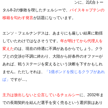
ンに、2試合トー
タル8‐2の惨敗を喫したチェルシーで、
バイスキャプテンの
移籍を匂わす発言
が話題になっています。
エンソ・フェルナンデスは、あまりにも厳しい結果に動揺
していたわけではなさそうです。
年が明けてから代理人を
変えた
のは、現在の待遇に不満があるからでしょう。クラ
ブとの交渉が不調に終わり、大陸から好条件のオファーが
あれば、戦うステージを変えるという決断を下すかもしれ
ません。ただしそれは、
「1億ポンドを投じるクラブがあれ
ば」
ですが…。
主力は放出しないと公言しているチェルシー
に、2032年ま
での長期契約を結んだ選手を安く売るという選択肢はあり