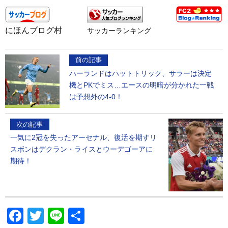
にほんブログ村
サッカーランキング
前の記事
ハーランドはハットトリック、サラーは決定
機とPKでミス…エースの明暗が分かれた一戦
は予想外の4‐0！
次の記事
一気に2冠を失ったアーセナル、復活を期すリ
スボンはデクラン・ライスとウーデゴーアに
期待！
Facebook
Twitter
Line
共