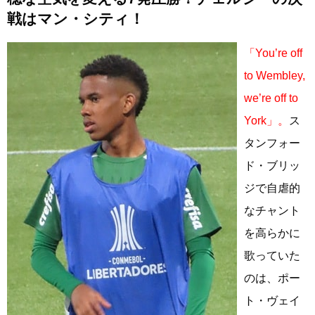
戦はマン・シティ！
「You’re off
to Wembley,
we’re off to
York」。
ス
タンフォー
ド・ブリッ
ジで自虐的
なチャント
を高らかに
歌っていた
のは、ポー
ト・ヴェイ