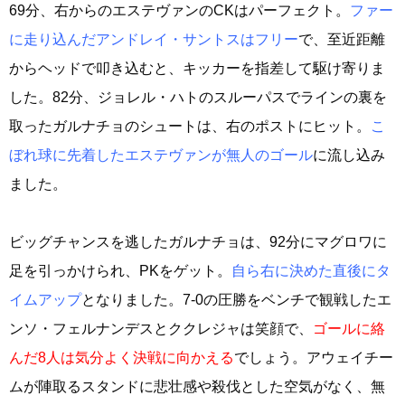
69分、右からのエステヴァンのCKはパーフェクト。
ファー
に走り込んだアンドレイ・サントスはフリー
で、至近距離
からヘッドで叩き込むと、キッカーを指差して駆け寄りま
した。82分、ジョレル・ハトのスルーパスでラインの裏を
取ったガルナチョのシュートは、右のポストにヒット。
こ
ぼれ球に先着したエステヴァンが無人のゴール
に流し込み
ました。
ビッグチャンスを逃したガルナチョは、92分にマグロワに
足を引っかけられ、PKをゲット。
自ら右に決めた直後にタ
イムアップ
となりました。7-0の圧勝をベンチで観戦したエ
ンソ・フェルナンデスとククレジャは笑顔で、
ゴールに絡
んだ8人は気分よく決戦に向かえる
でしょう。アウェイチー
ムが陣取るスタンドに悲壮感や殺伐とした空気がなく、無