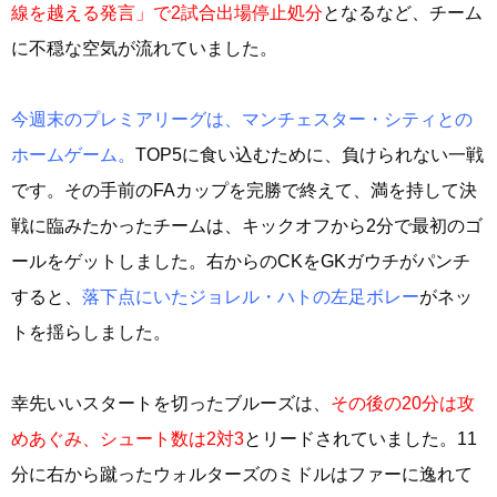
線を越える発言」で2試合出場停止処分
となるなど、チーム
に不穏な空気が流れていました。
今週末のプレミアリーグは、マンチェスター・シティとの
ホームゲーム。
TOP5に食い込むために、負けられない一戦
です。その手前のFAカップを完勝で終えて、満を持して決
戦に臨みたかったチームは、キックオフから2分で最初のゴ
ールをゲットしました。右からのCKをGKガウチがパンチ
すると、
落下点にいたジョレル・ハトの左足ボレー
がネッ
トを揺らしました。
幸先いいスタートを切ったブルーズは、
その後の20分は攻
めあぐみ、シュート数は2対3
とリードされていました。11
分に右から蹴ったウォルターズのミドルはファーに逸れて