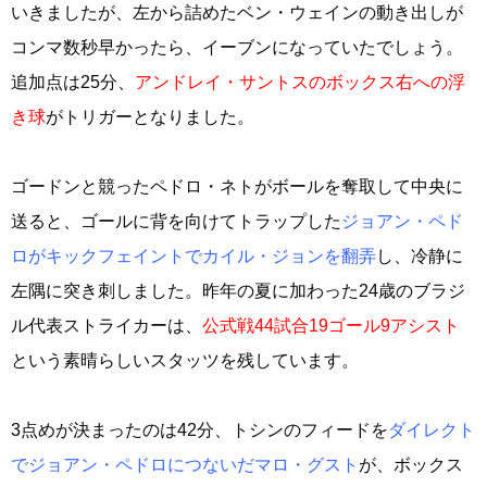
いきましたが、左から詰めたベン・ウェインの動き出しが
コンマ数秒早かったら、イーブンになっていたでしょう。
追加点は25分、
アンドレイ・サントスのボックス右への浮
き球
がトリガーとなりました。
ゴードンと競ったペドロ・ネトがボールを奪取して中央に
送ると、ゴールに背を向けてトラップした
ジョアン・ペド
ロがキックフェイントでカイル・ジョンを翻弄
し、冷静に
左隅に突き刺しました。昨年の夏に加わった24歳のブラジ
ル代表ストライカーは、
公式戦44試合19ゴール9アシスト
という素晴らしいスタッツを残しています。
3点めが決まったのは42分、トシンのフィードを
ダイレクト
でジョアン・ペドロにつないだマロ・グスト
が、ボックス