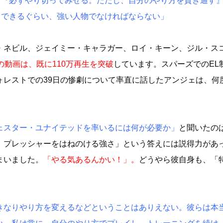
『必ずやり切ってみせる。ただし、自分のやり方を貫き通す
できるぐらい、強い人物でなければならない」
・ネビル、ジェイミー・キャラガー、ロイ・キーン、ジル・ス
ball」の動画は、既に110万再生を突破
しています。スパーズでのEL
ォレストでの39日の惨劇について率直に話したアンジェは、何
ェスター・ユナイテッドを率いるには何が必要か」
と聞いたの
、プレッシャーをはねのける強さ」という答えには説得力があ
まいました。
「やる気あるんかい！」。
どうやら彼自身も、「
きなりやり方を変えるなどということはありえない。彼らは本