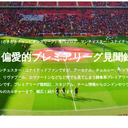
（ときどきチャンピオンズリーグ）専門ブログ。マンチェスター・ユナイテッド
偏愛的プレミアリーグ見聞
ンチェスター・ユナイテッドファンですが、アーセナル、チェルシー、トッ
、リヴァプール、エヴァートンなどなど何でも見てしまう雑食系プレミアリ
ンです。プレミアリーグ観戦記、スタジアム、チーム情報からロンドンやリ
ルのカルチャーまで、幅広く紹介しています。