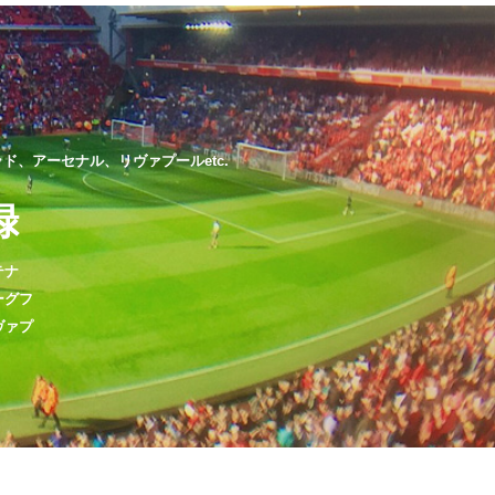
、アーセナル、リヴァプールetc.
録
テナ
ーグフ
ヴァプ