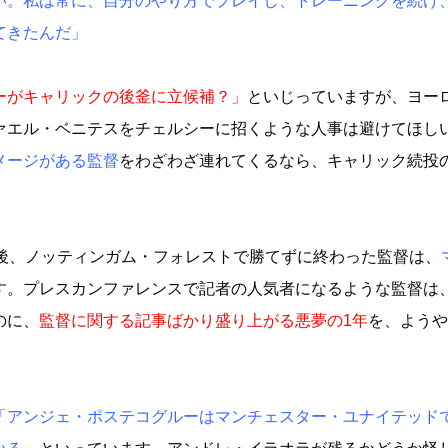
い。私は常に、自分のやり方でプレイし、トレーニングを続け
てきたんだ」
ーがキャリックの後釜に立候補？」
といじっていますが、ヨー
ァエル・ベニテスをチェルシーに招くような人事は避けてほし
メージがある監督
をわざわざ連れてくるなら、キャリック続投
た後、ノッティンガム・フォレストで勝てずに終わった監督は、
す。プレスカンファレンスで記者の人気者になるような監督は
のに、
監督に関する記事ばかり盛り上がる悪夢の1年
を、ようや
「アンジェ・ポステコグルーはマンチェスター・ユナイテッド