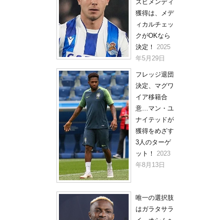
ズビメンディ
獲得は、メデ
ィカルチェッ
クがOKなら
決定！
2025
年5月29日
フレッジ退団
決定、マグワ
イア移籍合
意…マン・ユ
ナイテッドが
獲得をめざす
3人のターゲ
ット！
2023
年8月13日
唯一の選択肢
はガラタサラ