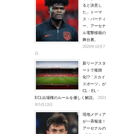
ると決意し
た」トーマ
ス・パーティ
ー、アーセナ
ル電撃移籍の
舞台裏。
2020年10月7
日
新リーグスタ
ートで複雑
化!?「スカイ
スポーツ」が
CL・EL・
ECL出場権のルールを優しく解説。
2021
年5月13日
現地メディア
が一斉報道！
アーセナルの