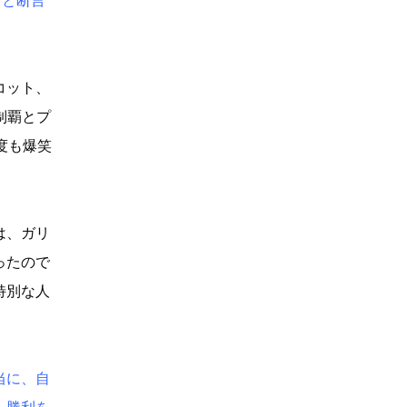
』と断言
コット、
制覇とプ
度も爆笑
は、ガリ
ったので
特別な人
当に、自