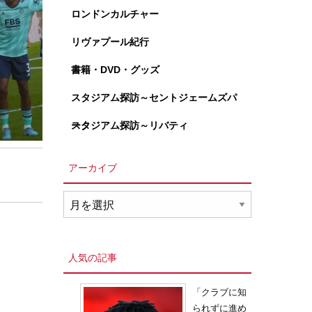
ロンドンカルチャー
リヴァプール紀行
書籍・DVD・グッズ
スタジアム探訪～セントジェームズパ
ーク
スタジアム探訪～リバティ
アーカイブ
ア
ー
カ
イ
人気の記事
ブ
「クラブに知
られずに進め