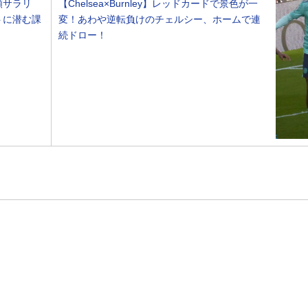
額サラリ
【Chelsea×Burnley】レッドカードで景色が一
トに潜む課
変！あわや逆転負けのチェルシー、ホームで連
続ドロー！