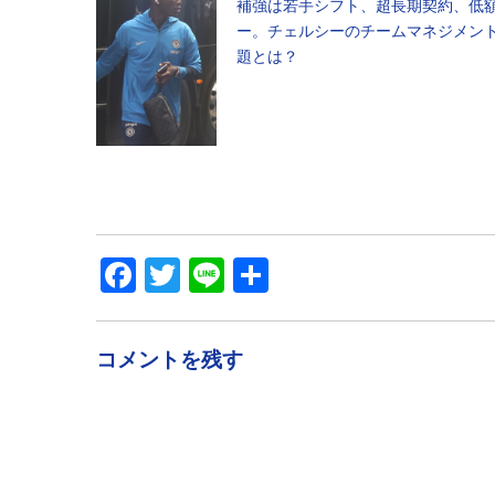
補強は若手シフト、超長期契約、低
ー。チェルシーのチームマネジメン
題とは？
Facebook
Twitter
Line
共
有
コメントを残す