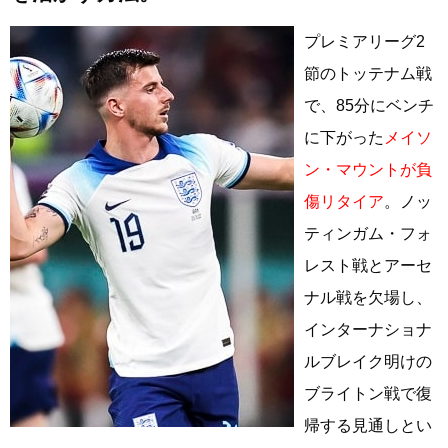
プレミアリーグ2
節のトッテナム戦
で、85分にベンチ
に下がった
メイソ
ン・マウントが負
傷リタイア
。ノッ
ティンガム・フォ
レスト戦とアーセ
ナル戦を欠場し、
インターナショナ
ルブレイク明けの
ブライトン戦で復
帰する見通しとい