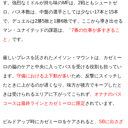
す。強烈なミドルが持ち味のMFは、2戦ともシュートゼ
ロ。パス本数は、中盤の選手としては少ない17本と15本
で、デュエルは2勝5敗と1勝6敗です。ここから導き出せる
マン・ユナイテッドの課題は、
「7番の仕事が多すぎるこ
と」
です。
厳しいプレスを託されたメイソン・マウントは、カゼミー
ロの脇のケアと中央に入ってパスを受ける役割も担ってい
ます。
守備における上下動が多い
ため、反撃にスイッチし
たときに上がるのが遅くなり、味方が後方でキープしたと
きは受けられるエリアに下がってこられず、
オナナのパス
コースは最終ラインとカゼミーロに限定
されています。
ビルドアップ時にカゼミーロをケアされると、
SBに出さざ