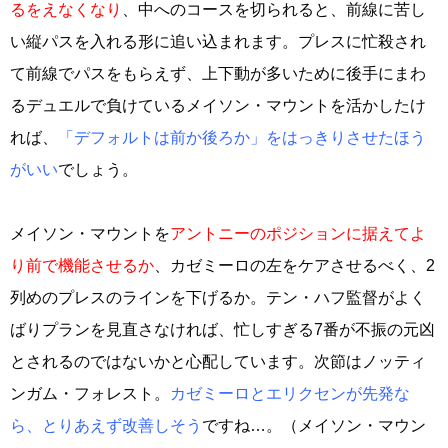
るをえなくなり
、中へのコースを切られると、前線に苦し
い縦パスを入れる形に追い込まれます。プレスに忙殺され
て前線でパスをもらえず、上下動が多いために後手にまわ
るデュエルで負けているメイソン・マウントを活かしたけ
れば、
「デフォルトは前か後ろか」をはっきりさせたほう
がいい
でしょう。
メイソン・マウントを
アントニーのポジションに据えてよ
り前で機能させるか
、カゼミーロの左をケアさせるべく、2
列めのプレスのラインを下げるか。テン・ハフ監督がよく
ばりプランを見直さなければ、忙しすぎる7番が不振の元凶
とされるのではないかと心配しています。次節はノッティ
ンガム・フォレスト。
カゼミーロとエリクセンが先発な
ら、とりあえず改善しそう
ですね…。（メイソン・マウン