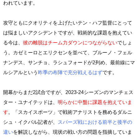
われています。
攻守ともにクオリティを上げたいテン・ハフ監督にとって
は悩ましいアクシデントですが、戦術的な課題を抱えてい
る今は、
彼の離脱はチーム力ダウンにつながらない
でしょ
う。カゼミーロとエリクセンを並べて、ブルーノ・フェル
ナンデス、サンチョ、ラシュフォードが2列め、最前線にマ
ルシアルという
昨季の布陣で充分戦えるはず
です。
開幕からまだ2試合ですが、2023-24シーズンのマンチェス
ター・ユナイテッドは、
明らかに中盤に課題を抱えていま
す
。「スカイスポーツ」で戦術アナリストを務めるダルニ
シュ・イクバル記者が、
スパーズ戦における前半と後半の
違い
を解説しながら、現状の戦い方の問題を指摘していま