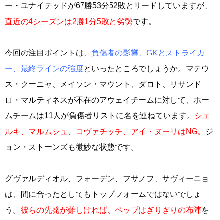
ー・ユナイテッドが67勝53分52敗とリードしていますが、
直近の4シーズンは2勝1分5敗と劣勢
です。
今回の注目ポイントは、
負傷者の影響、GKとストライカ
ー、最終ラインの強度
といったところでしょうか。マテウ
ス・クーニャ、メイソン・マウント、ダロト、リサンド
ロ・マルティネスが不在のアウェイチームに対して、ホー
ムチームは11人が負傷者リストに名を連ねています。
シェ
ルキ、マルムシュ、コヴァチッチ、アイ・ヌーリはNG。
ジ
ョン・ストーンズも微妙な状態です。
グヴァルディオル、フォーデン、フサノフ、サヴィーニョ
は、間に合ったとしてもトップフォームではないでしょ
う。
彼らの先発が難しければ、ペップはぎりぎりの布陣
を