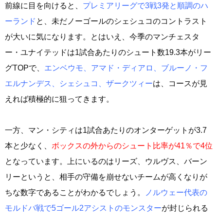
前線に目を向けると、
プレミアリーグで3戦3発と順調のハ
ーランド
と、未だノーゴールのシェシュコのコントラスト
が大いに気になります。とはいえ、今季のマンチェスタ
ー・ユナイテッドは1試合あたりのシュート数19.3本がリー
グTOPで、
エンベウモ、アマド・ディアロ、ブルーノ・フ
エルナンデス、シェシュコ、ザークツィー
は、コースが見
えれば積極的に狙ってきます。
一方、マン・シティは1試合あたりのオンターゲットが3.7
本と少なく、
ボックスの外からのシュート比率が41％で4位
となっています。上にいるのはリーズ、ウルヴス、バーン
リーというと、相手の守備を崩せないチームが高くなりが
ちな数字であることがわかるでしょう。
ノルウェー代表の
モルドバ戦で5ゴール2アシストのモンスター
が封じられる