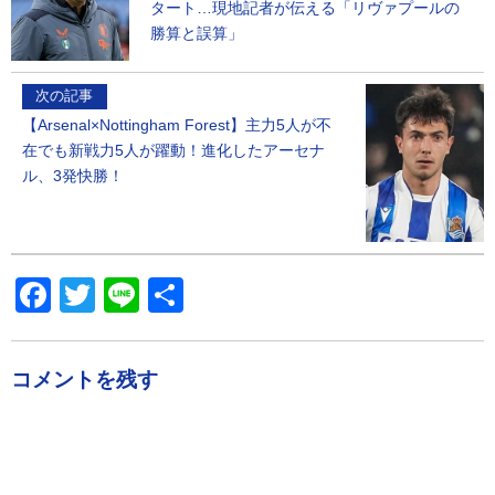
タート…現地記者が伝える「リヴァプールの
勝算と誤算」
次の記事
【Arsenal×Nottingham Forest】主力5人が不
在でも新戦力5人が躍動！進化したアーセナ
ル、3発快勝！
Facebook
Twitter
Line
共
有
コメントを残す