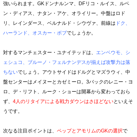
強いられます。GKドンナルンマ、DFリコ・ルイス、ルベ
ン・ディアス、ナタン・アケ、オライリー。中盤はロド
リ、レインダース、ベルナルド・シウヴァ、前線は
ドク、
ハーランド、オスカー・ボブ
でしょうか。
対するマンチェスター・ユナイテッドは、
エンベウモ、シ
ェシュコ、ブルーノ・フェルナンデスが揃えば攻撃力は落
ちない
でしょう。アウトサイドはドルグとマズラウィ、中
盤センターはメイヌーとカゼミーロ。3バックのレニー・ヨ
ロ、デ・リフト、ルーク・ショーは開幕から変わっておら
ず、
4人のリタイアによる戦力ダウンはさほどない
といえそ
うです。
次なる注目ポイントは、
ペップとアモリムのGKの選択
で