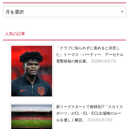
ア
ー
カ
イ
人気の記事
ブ
「クラブに知られずに進めると決意し
た」トーマス・パーティー、アーセナル
電撃移籍の舞台裏。
2020年10月7日
新リーグスタートで複雑化!?「スカイス
ポーツ」がCL・EL・ECL出場権のルー
ルを優しく解説。
2021年5月13日