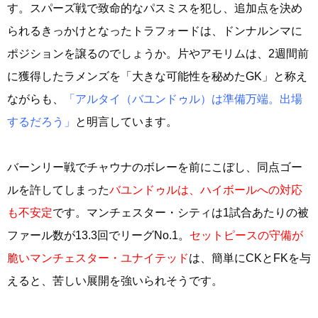
す。スパーズ戦で致命的なパスミスを犯し、追加点を決め
られるきっかけとなったトラフォードは、ドンナルンマに
ポジションを譲るのでしょうか。片やアモリムは、2週間前
に獲得したラメンズを「大きな可能性を秘めたGK」と称え
ながらも、
「アルタイ（バユンドゥル）は準備万端。出場
するだろう」
と明言しています。
バーンリー戦でチャウナのボレーを前にこぼし、同点ゴー
ルを許してしまった
バユンドゥルは、ハイボールへの対応
も不安定
です。マンチェスター・シティは1試合あたりの被
ファール数が13.3回でリーグNo.1。
セットピースの守備が
脆いマンチェスター・ユナイテッド
は、簡単にCKとFKを与
えると、苦しい展開を強いられそうです。