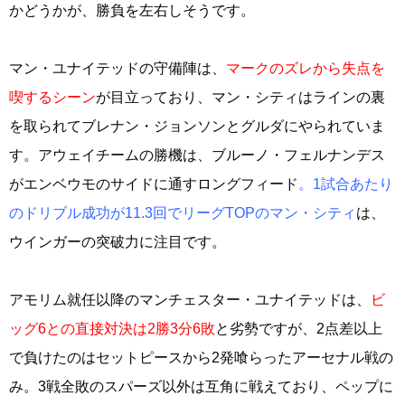
かどうかが、勝負を左右しそうです。
マン・ユナイテッドの守備陣は、
マークのズレから失点を
喫するシーン
が目立っており、マン・シティはラインの裏
を取られてブレナン・ジョンソンとグルダにやられていま
す。アウェイチームの勝機は、ブルーノ・フェルナンデス
がエンベウモのサイドに通すロングフィード
。1試合あたり
のドリブル成功が11.3回でリーグTOPのマン・シティ
は、
ウインガーの突破力に注目です。
アモリム就任以降のマンチェスター・ユナイテッドは、
ビ
ッグ6との直接対決は2勝3分6敗
と劣勢ですが、2点差以上
で負けたのはセットピースから2発喰らったアーセナル戦の
み。3戦全敗のスパーズ以外は互角に戦えており、ペップに