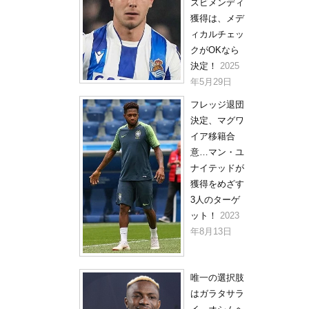
ズビメンディ
獲得は、メデ
ィカルチェッ
クがOKなら
決定！
2025
年5月29日
フレッジ退団
決定、マグワ
イア移籍合
意…マン・ユ
ナイテッドが
獲得をめざす
3人のターゲ
ット！
2023
年8月13日
唯一の選択肢
はガラタサラ