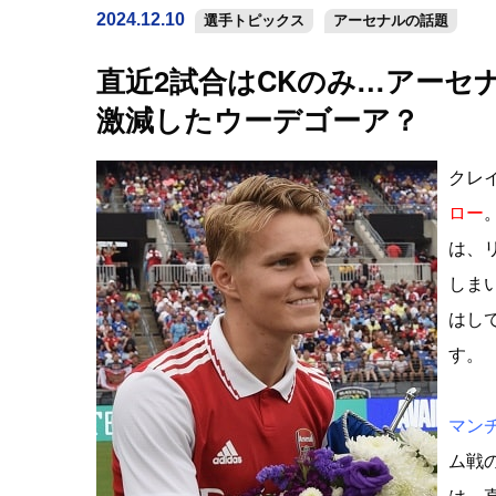
2024.12.10
選手トピックス
アーセナルの話題
直近2試合はCKのみ…アーセ
激減したウーデゴーア？
クレ
ロー
は、
しま
はし
す。
マン
ム戦