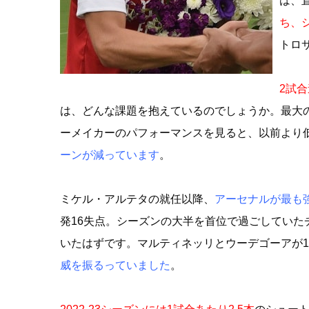
は、
ち、
トロ
2試
は、どんな課題を抱えているのでしょうか。最大
ーメイカーのパフォーマンスを見ると、以前より
ーンが減っています
。
ミケル・アルテタの就任以降、
アーセナルが最も強
発16失点。シーズンの大半を首位で過ごしてい
いたはずです。マルティネッリとウーデゴーアが1
威を振るっていました
。