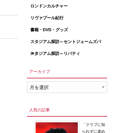
ロンドンカルチャー
リヴァプール紀行
書籍・DVD・グッズ
スタジアム探訪～セントジェームズパ
ーク
スタジアム探訪～リバティ
アーカイブ
ア
ー
カ
イ
人気の記事
ブ
「クラブに知
られずに進め