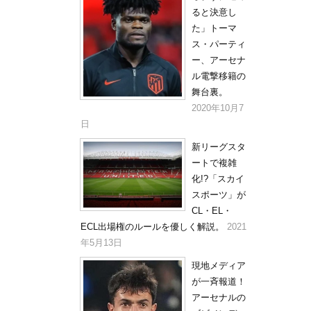
ると決意し
た」トーマ
ス・パーティ
ー、アーセナ
ル電撃移籍の
舞台裏。
2020年10月7
日
新リーグスタ
ートで複雑
化!?「スカイ
スポーツ」が
CL・EL・
ECL出場権のルールを優しく解説。
2021
年5月13日
現地メディア
が一斉報道！
アーセナルの