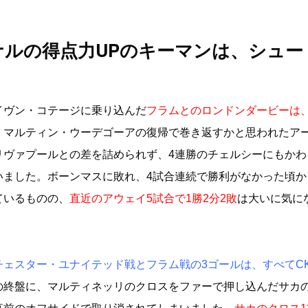
ナルの得点力UPのキーマンは、シュー
イヴン・コテージに乗り込んだ
フラムとのロンドンダービーは、
。マルティン・ウーデゴーアの復帰で巻き返すかと思われたア
リヴァプールとの差を詰められず、4連勝のチェルシーにもかわ
いました。ボーンマスに敗れ、4試合連続で勝利がなかった頃か
ているものの、
直近のアウェイ5試合で1勝2分2敗
は大いに気に
チェスター・ユナイテッド戦とフラム戦の3ゴールは、すべてC
の終盤に、マルティネッリのクロスをファーで押し込んだサカ