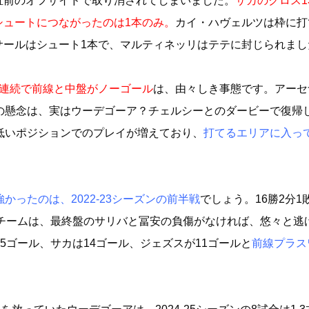
直前のオフサイドで取り消されてしまいました。
サカのクロス1
シュートにつながったのは1本のみ。
カイ・ハヴェルツは枠に打
サールはシュート1本で、マルティネッリはテテに封じられまし
合連続で前線と中盤がノーゴール
は、由々しき事態です。アーセ
の懸念は、実はウーデゴーア？チェルシーとのダービーで復帰
低いポジションでのプレイが増えており、
打てるエリアに入っ
かったのは、2022-23シーズンの前半戦
でしょう。16勝2分1
たチームは、最終盤のサリバと冨安の負傷がなければ、悠々と逃
5ゴール、サカは14ゴール、ジェズスが11ゴールと
前線プラス