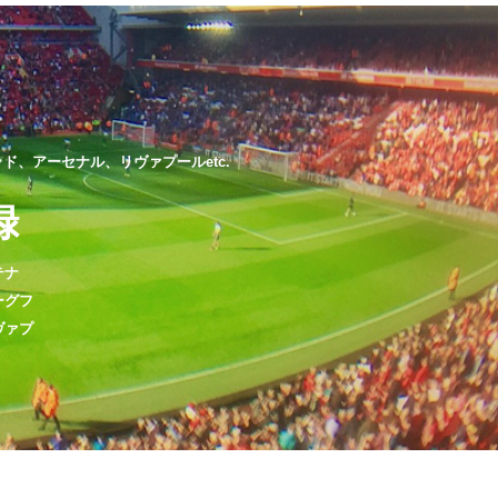
、アーセナル、リヴァプールetc.
録
テナ
ーグフ
ヴァプ