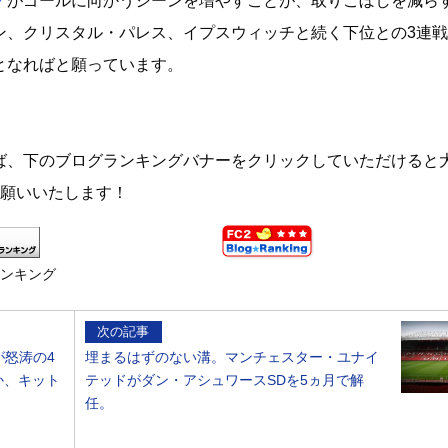
ノ
がゴールに向かうシーンを増やすことが、取りこぼしを減ら
ン、クリスタル・パレス、イプスウィッチと続く下位との3連
となればと願っています。
ば、下のブログランキングバナーをクリックしていただけると
お願いいたします！
ランキング
次の記事
ーが怒涛の4
埋まるはずのない溝。マンチェスター・ユナイ
か、キット
テッドがダン・アシュワースSDを5ヵ月で解
任。