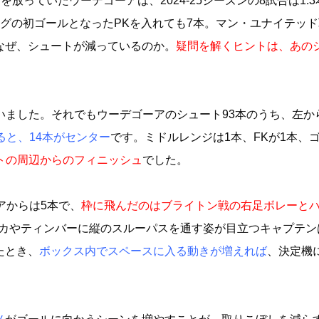
を放っていたウーデゴーアは、2024-25シーズンの8試合は1.
グの初ゴールとなったPKを入れても7本。マン・ユナイテッド
なぜ、シュートが減っているのか。
疑問を解くヒントは、あの
用していました。それでもウーデゴーアのシュート93本のうち、左か
ると、14本がセンター
です。ミドルレンジは1本、FKが1本、
トの周辺からのフィニッシュ
でした。
アからは5本で、
枠に飛んだのはブライトン戦の右足ボレーと
カやティンバーに縦のスルーパスを通す姿が目立つキャプテン
たとき、
ボックス内でスペースに入る動きが増えれば
、決定機