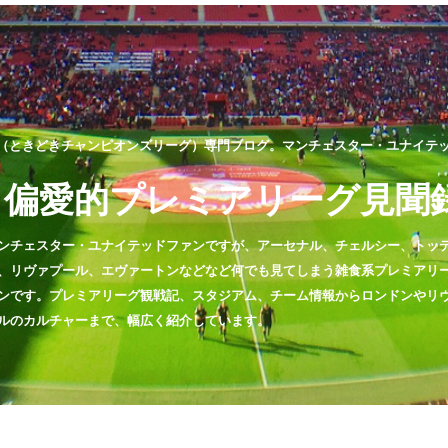
（ときどきチャンピオンズリーグ）専門ブログ。マンチェスター・ユナイテッド
偏愛的プレミアリーグ見聞
ンチェスター・ユナイテッドファンですが、アーセナル、チェルシー、トッ
、リヴァプール、エヴァートンなどなど何でも見てしまう雑食系プレミアリ
ンです。プレミアリーグ観戦記、スタジアム、チーム情報からロンドンやリ
ルのカルチャーまで、幅広く紹介しています。