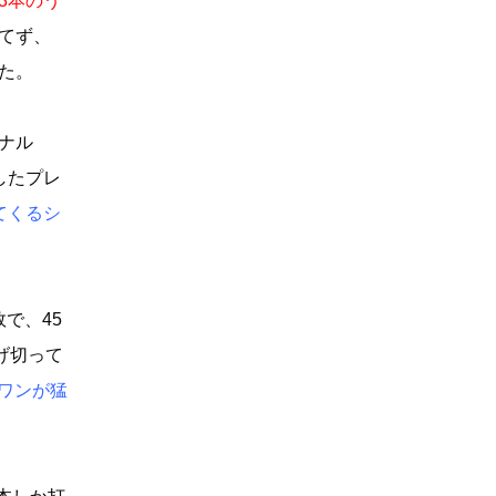
3本のう
てず、
た。
ナル
したプレ
てくるシ
敗で、45
げ切って
ワンが猛