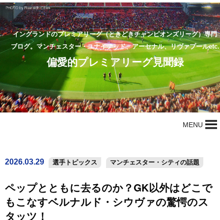
イングランドのプレミアリーグ（ときどきチャンピオンズリーグ）専門
ブログ。マンチェスター・ユナイテッド、アーセナル、リヴァプールetc.
偏愛的プレミアリーグ見聞録
MENU
2026.03.29
選手トピックス
マンチェスター・シティの話題
ペップとともに去るのか？GK以外はどこで
もこなすベルナルド・シウヴァの驚愕のス
タッツ！