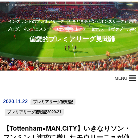
イングランドのプレミアリーグ（ときどきチャンピオンズリーグ）専門
ブログ。マンチェスター・ユナイテッド、アーセナル、リヴァプールetc.
偏愛的プレミアリーグ見聞録
MENU
2020.11.22
プレミアリーグ観戦記
プレミアリーグ観戦記2020-21
【Tottenham×MAN.CITY】いきなりソン・
フンミン！速攻に徹したモウリーニョが仇