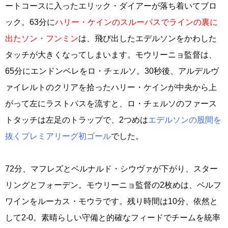
ートコースに入ったエリック・ダイアーが落ち着いてブロ
ック。63分に
ハリー・ケインのスルーパスでラインの裏に
出たソン・フンミン
は、飛び出したエデルソンをかわした
タッチが大きくなってしまいます。モウリーニョ監督は、
65分にエンドンベレをロ・チェルソ。30秒後、アルデルヴ
ァイレルトのクリアを拾ったハリー・ケインが中央から上
がって左にラストパスを流すと、ロ・チェルソのファース
トタッチは左足のトラップで、2つめは
エデルソンの股間を
抜くプレミアリーグ初ゴール
でした。
72分、マフレズとベルナルド・シウヴァが下がり、スター
リングとフォーデン。モウリーニョ監督の2枚めは、ベルフ
ワインをルーカス・モウラです。残り時間は10分、依然と
して2-0。素晴らしい守備と的確なフィードでチームを統率