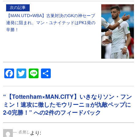
次の記事
【MAN.UTD×WBA】古巣対決のGKの神セーブ
連発に阻まれ、マン・ユナイテッドはPK1発の
辛勝！
Facebook
Twitter
Line
共
有
“【Tottenham×MAN.CITY】いきなりソン・フン
ミン！速攻に徹したモウリーニョが仇敵ペップに
2-0完勝！” への2件のフィードバック
名無し
より: