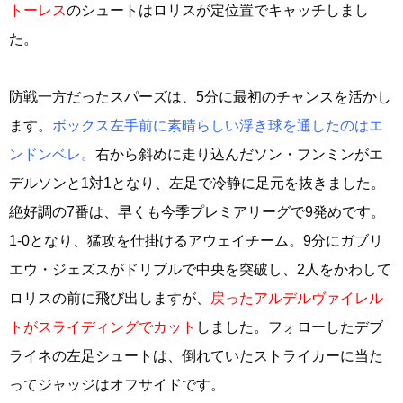
トーレス
のシュートはロリスが定位置でキャッチしまし
た。
防戦一方だったスパーズは、5分に最初のチャンスを活かし
ます。
ボックス左手前に素晴らしい浮き球を通したのはエ
ンドンベレ。
右から斜めに走り込んだソン・フンミンがエ
デルソンと1対1となり、左足で冷静に足元を抜きました。
絶好調の7番は、早くも今季プレミアリーグで9発めです。
1-0となり、猛攻を仕掛けるアウェイチーム。9分にガブリ
エウ・ジェズスがドリブルで中央を突破し、2人をかわして
ロリスの前に飛び出しますが、
戻ったアルデルヴァイレル
トがスライディングでカット
しました。フォローしたデブ
ライネの左足シュートは、倒れていたストライカーに当た
ってジャッジはオフサイドです。