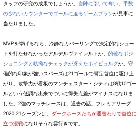
タッフの研究の成果でしょうか。
自陣に引いて奪い、手数
の少ないカウンターでゴールに迫るゲームプラン
が見事に
当たりました。
MVPを挙げるなら、冷静なカバーリングで決定的なシュー
トを打たせなかったアルデルヴァイレルトか、
的確なポジ
ショニングと執拗なチェックが冴えたホイビュルグ
か。守
備的な印象が強いスパーズは21ゴールで暫定首位に駆け上
がり、攻撃力が看板のマンチェスター・シティは8戦10ゴー
ルという低調な出来でついに得失点差がマイナスになりま
した。2強のマッチレースは、過去の話。プレミアリーグ
2020-21シーズンは、
ダークホースたちが週替わりで首位に
立つ混戦
になりそうな雲行きです。