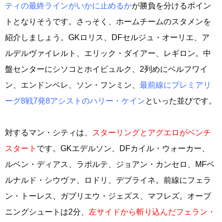
ティの最終ラインがいかに止めるか
が勝負を分けるポイン
トとなりそうです。さっそく、ホームチームのスタメンを
紹介しましょう。GKロリス、DFセルジュ・オーリエ、ア
ルデルヴァイレルト、エリック・ダイアー、レギロン。中
盤センターにシソコとホイビュルク、2列めにベルフワイ
ン、エンドンベレ、ソン・フンミン、
最前線にプレミアリ
ーグ8戦7発8アシストのハリー・ケイン
といった並びです。
対するマン・シティは、
スターリングとアグエロがベンチ
スタート
です。GKエデルソン、DFカイル・ウォーカー、
ルベン・ディアス、ラポルテ、ジョアン・カンセロ、MFベ
ルナルド・シウヴァ、ロドリ、デブライネ。前線にフェラ
ン・トーレス、ガブリエウ・ジェズス、マフレズ。オープ
ニングシュートは2分、
左サイドから斬り込んだフェラン・