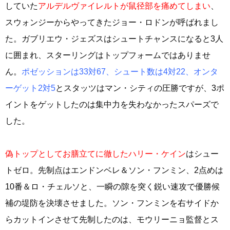
していた
アルデルヴァイレルトが鼠径部を痛めてしまい
、
スウォンジーからやってきたジョー・ロドンが呼ばれまし
た。ガブリエウ・ジェズスはシュートチャンスになると3人
に囲まれ、スターリングはトップフォームではありませ
ん。
ポゼッションは33対67、シュート数は4対22、オンタ
ーゲット2対5
とスタッツはマン・シティの圧勝ですが、3ポ
イントをゲットしたのは集中力を失わなかったスパーズで
した。
偽トップとしてお膳立てに徹したハリー・ケイン
はシュー
トゼロ。先制点はエンドンベレ＆ソン・フンミン、2点めは
10番＆ロ・チェルソと、一瞬の隙を突く鋭い速攻で優勝候
補の堤防を決壊させました。ソン・フンミンを右サイドか
らカットインさせて先制したのは、モウリーニョ監督とス