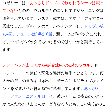
カゼミーロは、
あっさりドリブルで抜かれるシーンは減っ
ていない
ものの、ウガルテとのコンビでポジショニングは
改善されています。レスター戦では、アマド・ディアロも
秀逸でした。ブルーノのゴールをアシストし、
ドリブル成
功4回、デュエルは14戦10勝
。新チームが3バックになれ
ば、ウイングバックでもいけるのではないかと期待してい
ます。
テン・ハフが去ってから4試合連続で先発のウガルテ
も、ニ
ステルローイの就任で変化を遂げた選手のひとりです。何
人かの選手の強みを引き出し、チームにポジティブなマイ
ンドを浸透させた暫定監督に感謝しています。
ありがと
う、ファン・ニステルローイ。
彼がチームに残るのかどう
かは未だわかりませんが、どうなろうとも、この4試合のこ