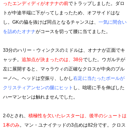
ったエンディディがオナナの前
でトラップしました。ダロ
トが中途半端に下がってしまったため、オフサイドはな
し。GKの脇を抜けば同点となるチャンスは、
一気に間合い
を詰めたオナナ
がコースを切って腰に当てました。
33分のハリー・ウィンクスのミドルは、オナナが正面でキ
ャッチ。
追加点が決まったのは、38分
でした。ウガルテが
左に展開すると、マゥラウィの正確なクロスが中央のブル
ーノへ。ヘッドは空振り、しかし
右足に当たったボールが
クリスティアンセンの腿にヒット
し、咄嗟に手を伸ばした
ハーマンセンは触れませんでした。
2-0とされ、
積極性を欠いたレスターは、後半のシュートは
1本のみ
。マン・ユナイテッドの3点めは82分です。クロス