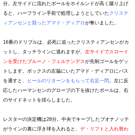
分。左サイドに流れたボールをホイルンドが高く蹴り上げ
ると、ハーフライン手前で処理しようとしていた
クリステ
ィアンセンと競ったアマド・ディアロ
が奪いました。
16番のドリブルは、必死に追ったクリスティアンセンがカ
ットし、タッチラインに逃れますが、
左サイドでスローイ
ンを受けたブルーノ・フェルナンデス
が先制ゴールをゲッ
トします。ボックスの左脇にいたアマド・ディアロにパス
を通すと、
ヒールのリターンをもらって右足一閃
。左に反
応したハーマンセンのグローブの下を抜けたボールは、右
のサイドネットを揺らしました。
レスターの決定機は28分。中央でキープしたブオナノッテ
がラインの裏に浮き球を入れると、
デ・リフトと入れ替わ