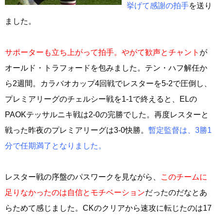
挙げて感謝の拍手
を送り
ました。
サポーターも立ち上がって拍手。やがて歓声とチャント
が
オールド・トラフォードを包みました。テン・ハフ解任か
ら2週間。カラバオカップ4回戦でレスターを5-2で圧倒し、
プレミアリーグのチェルシー戦を1-1で終えると、ELの
PAOKテッサルニキ戦は2-0の完勝でした。再度レスターと
戦った昨夜のプレミアリーグは3-0快勝。
暫定監督は、3勝1
分で任期満了となりました。
レスター戦の序盤のパスワークを見ながら、
このチームに
足りなかったのは自信とモチベーション
だったのだなとあ
らためて感じました。CKのクリアから速攻に転じたのは17