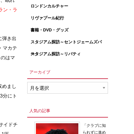
は、眠れ
ロンドンカルチャー
ラン・ラ
リヴァプール紀行
書籍・DVD・グッズ
に弾き出
スタジアム探訪～セントジェームズパ
・マカテ
ーク
スタジアム探訪～リバティ
たのはマ
アーカイブ
ア
収めまし
ー
3分にト
カ
イ
人気の記事
ブ
サイドチ
「クラブに知
られずに進め