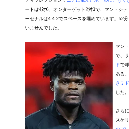
ディフレクションで
ニアに飛んだボールに、ぎり
ートは4対6、オンターゲット2対3で、マン・シ
ーセナルは4‐4‐2でスペースを埋めています。5
いませんでした。
マン・
で、
ド
で叩
ある
きミ
した
さらに
スケ