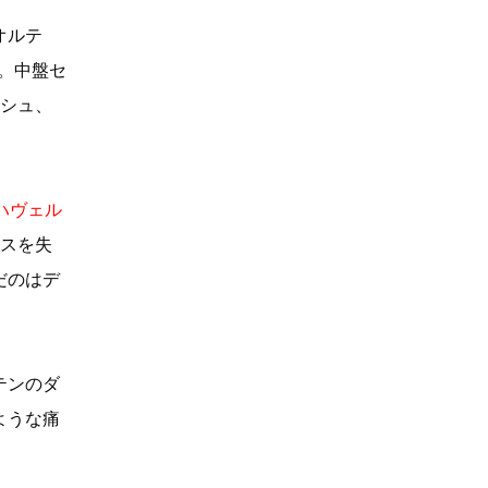
オルテ
。中盤セ
ムシュ、
ハヴェル
ースを失
だのはデ
テンのダ
ような痛