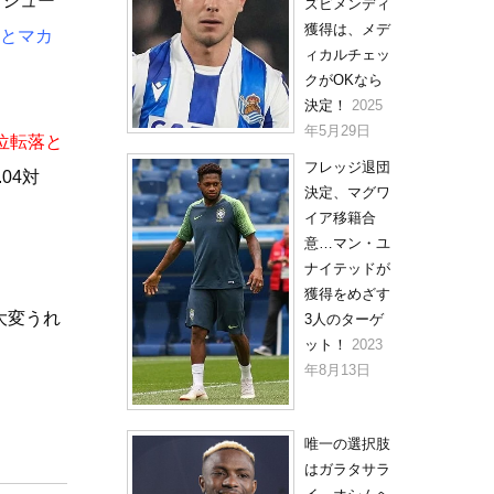
もシュー
ズビメンディ
獲得は、メデ
ネとマカ
ィカルチェッ
クがOKなら
決定！
2025
年5月29日
位転落と
フレッジ退団
04対
決定、マグワ
イア移籍合
意…マン・ユ
ナイテッドが
獲得をめざす
大変うれ
3人のターゲ
ット！
2023
年8月13日
唯一の選択肢
はガラタサラ