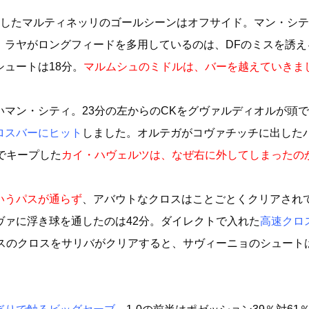
出したマルティネッリのゴールシーンはオフサイド。マン・シ
。ラヤがロングフィードを多用しているのは、DFのミスを誘え
ュートは18分。
マルムシュのミドルは、バーを越えていきま
マン・シティ。23分の左からのCKをグヴァルディオルが頭
ロスバーにヒット
しました。オルテガがコヴァチッチに出した
でキープした
カイ・ハヴェルツは、なぜ右に外してしまったの
いうパスが通らず
、アバウトなクロスはことごとくクリアされ
ヴァに浮き球を通したのは42分。ダイレクトで入れた
高速クロ
ネスのクロスをサリバがクリアすると、サヴィーニョのシュート