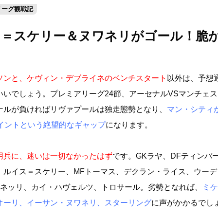
リーグ観戦記
Y】ルイス＝スケリー＆ヌワネリがゴール！脆
ソンと、ケヴィン・デブライネのベンチスタート
以外は、予想
いいでしょう。プレミアリーグ24節、アーセナルVSマンチェ
ナルが負ければリヴァプールは独走態勢となり、
マン・シティ
ポイントという絶望的なギャップ
になります。
用兵に、迷いは一切なかったはず
です。GKラヤ、DFティンバ
、ルイス＝スケリー、MFトーマス、デクラン・ライス、ウーデ
ィネッリ、カイ・ハヴェルツ、トロサール。劣勢となれば、
ミケ
オーリ、イーサン・ヌワネリ、スターリング
に声がかかるでし