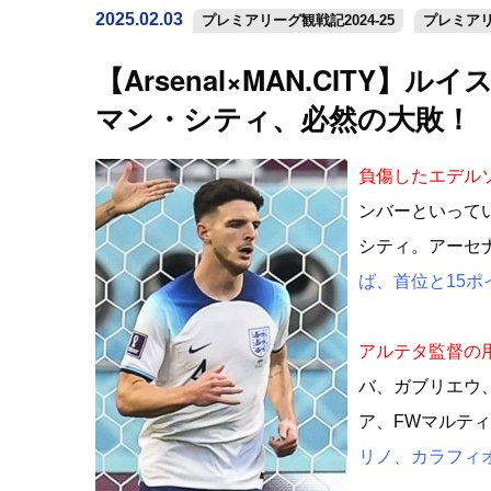
2025.02.03
プレミアリーグ観戦記2024-25
プレミア
【Arsenal×MAN.CIT
マン・シティ、必然の大敗！
負傷したエデル
ンバーといって
シティ。アーセ
ば、首位と15
アルテタ監督の
バ、ガブリエウ
ア、FWマルテ
リノ、カラフィ