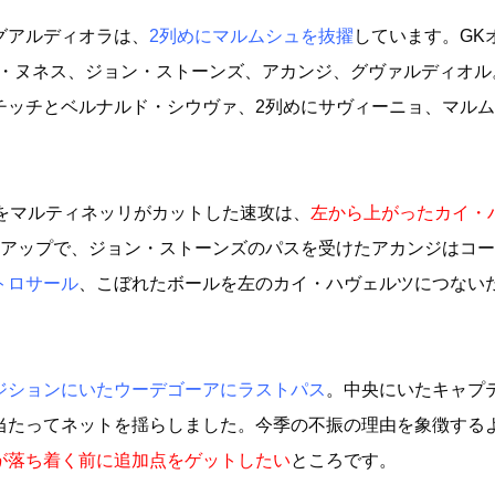
グアルディオラは、
2列めにマルムシュを抜擢
しています。GK
ス・ヌネス、ジョン・ストーンズ、アカンジ、グヴァルディオル
チッチとベルナルド・シウヴァ、2列めにサヴィーニョ、マル
。
をマルティネッリがカットした速攻は、
左から上がったカイ・
ドアップで、ジョン・ストーンズのパスを受けたアカンジはコ
トロサール
、こぼれたボールを左のカイ・ハヴェルツにつない
ジションにいたウーデゴーアにラストパス
。中央にいたキャプ
当たってネットを揺らしました。今季の不振の理由を象徴する
が落ち着く前に追加点をゲットしたい
ところです。