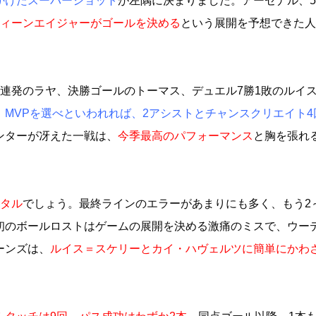
かけたスーパーショット
が左隅に決まりました。アーセナル、5
ティーンエイジャーがゴールを決める
という展開を予想できた人
連発のラヤ、決勝ゴールのトーマス、デュエル7勝1敗のルイ
！
MVPを選べといわれれば、2アシストとチャンスクリエイト4
ンターが冴えた一戦は、
今季最高のパフォーマンス
と胸を張れ
タル
でしょう。最終ラインのエラーがあまりにも多く、もう2
初のボールロストはゲームの展開を決める激痛のミスで、ウー
ーンズは、
ルイス＝スケリーとカイ・ハヴェルツに簡単にかわ