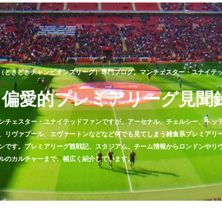
（ときどきチャンピオンズリーグ）専門ブログ。マンチェスター・ユナイテッド
偏愛的プレミアリーグ見聞
ンチェスター・ユナイテッドファンですが、アーセナル、チェルシー、トッ
、リヴァプール、エヴァートンなどなど何でも見てしまう雑食系プレミアリ
ンです。プレミアリーグ観戦記、スタジアム、チーム情報からロンドンやリ
ルのカルチャーまで、幅広く紹介しています。