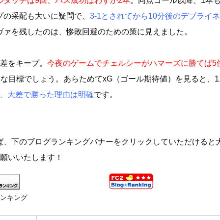
ルタッチは9回、パス成功はわずか2本
。同点ゴール以降、1本
プの采配も大いに疑問で、
3‐1とされてから10分後のデブライ
ヴァを残したのは、惨敗回避のための策に見えました。
ト差をキープ。
今夜のゲームでチェルシーがハマーズに勝てば5
的な目標でしょう。あらためてxG（ゴール期待値）を見ると、1.
、大差で勝った理由は明確
です。
ば、下のブログランキングバナーをクリックしていただけると
お願いいたします！
ランキング