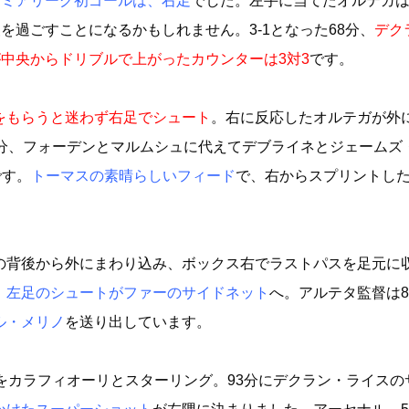
レミアリーグ初ゴールは、右足
でした。左手に当てたオルテガ
を過ごすことになるかもしれません。3‐1となった68分、
デク
中央からドリブルで上がったカウンターは3対3
です。
をもらうと迷わず右足でシュート
。右に反応したオルテガが外
2分、フォーデンとマルムシュに代えてデブライネとジェームズ
です。
トーマスの素晴らしいフィード
で、右からスプリントし
の背後から外にまわり込み、ボックス右でラストパスを足元に
、
左足のシュートがファーのサイドネット
へ。アルテタ監督は8
ル・メリノ
を送り出しています。
をカラフィオーリとスターリング。93分にデクラン・ライスの