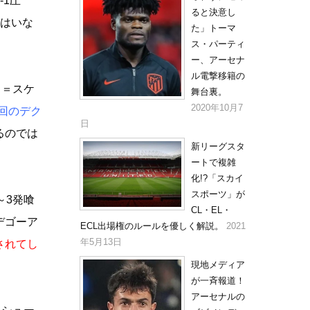
‐1圧
ると決意し
はいな
た」トーマ
ス・パーティ
ー、アーセナ
ル電撃移籍の
ス＝スケ
舞台裏。
2020年10月7
回のデク
日
るのでは
新リーグスタ
ートで複雑
化!?「スカイ
スポーツ」が
～3発喰
CL・EL・
デゴーア
ECL出場権のルールを優しく解説。
2021
年5月13日
されてし
現地メディア
が一斉報道！
アーセナルの