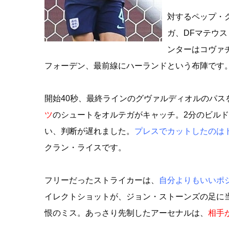
対するペップ・
ガ、DFマテウ
ンターはコヴァ
フォーデン、最前線にハーランドという布陣です
開始40秒、最終ラインのグヴァルディオルのパス
ツ
のシュートをオルテガがキャッチ。2分のビル
い、判断が遅れました。
プレスでカットしたのは
クラン・ライスです。
フリーだったストライカーは、
自分よりもいいポ
イレクトショットが、ジョン・ストーンズの足に
恨のミス。あっさり先制したアーセナルは、
相手