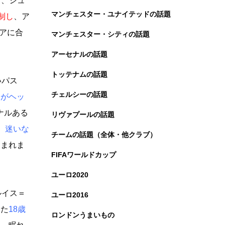
％、シュ
マンチェスター・ユナイテッドの話題
制し
、ア
ーアに合
マンチェスター・シティの話題
アーセナルの話題
トッテナムの話題
いパス
チェルシーの話題
ドがヘッ
ナルある
リヴァプールの話題
、迷いな
チームの話題（全体・他クラブ）
込まれま
FIFAワールドカップ
ユーロ2020
ルイス＝
ユーロ2016
した
18歳
ロンドンうまいもの