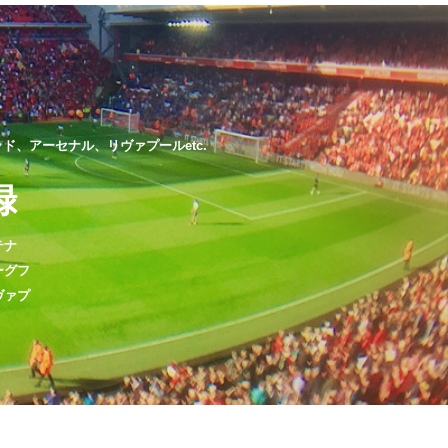
、アーセナル、リヴァプールetc.
録
テナ
ーグフ
ヴァプ