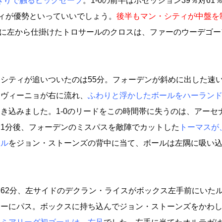
ぎりで触るビッグセーブ
。1‐0の前半はポゼッション39％対61
ティが優勢といっていいでしょう。
後半もマン・シティが中盤を
2分に左から仕掛けたトロサールのクロスは、ファーのウーデゴ
シティが追いついたのは55分。フォーデンが斜めに出した速
サヴィーニョが右に流れ、
ふわりと浮かしたボールをハーラン
き込みました。1‐0のリードをこの時間帯に失うのは、アーセ
。1分後、フォーデンのミスパスを敵陣でカットした
トーマスが
ドル
をジョン・ストーンズの背中に当て、ボールは左隅に吸い
。
62分、左サイドのデクラン・ライスがボックス左手前にいた
リーにパス。ボックスに持ち込んでジョン・ストーンズをかわ