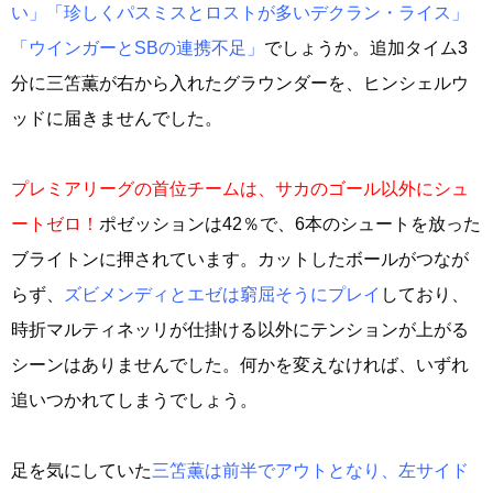
い」「珍しくパスミスとロストが多いデクラン・ライス」
「ウインガーとSBの連携不足」
でしょうか。追加タイム3
分に三笘薫が右から入れたグラウンダーを、ヒンシェルウ
ッドに届きませんでした。
プレミアリーグの首位チームは、サカのゴール以外にシュ
ートゼロ！
ポゼッションは42％で、6本のシュートを放った
ブライトンに押されています。カットしたボールがつなが
らず、
ズビメンディとエゼは窮屈そうにプレイ
しており、
時折マルティネッリが仕掛ける以外にテンションが上がる
シーンはありませんでした。何かを変えなければ、いずれ
追いつかれてしまうでしょう。
足を気にしていた
三笘薫は前半でアウトとなり、左サイド