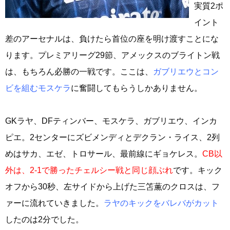
実質2ポ
イント
差のアーセナルは、負けたら首位の座を明け渡すことにな
ります。プレミアリーグ29節、アメックスのブライトン戦
は、もちろん必勝の一戦です。ここは、
ガブリエウとコン
ビを組むモスケラ
に奮闘してもらうしかありません。
GKラヤ、DFティンバー、モスケラ、ガブリエウ、インカ
ピエ。2センターにズビメンディとデクラン・ライス、2列
めはサカ、エゼ、トロサール、最前線にギョケレス。
CB以
外は、2-1で勝ったチェルシー戦と同じ顔ぶれ
です。キック
オフから30秒、左サイドから上げた三笘薫のクロスは、フ
ァーに流れていきました。
ラヤのキックをバレバがカット
したのは2分でした。