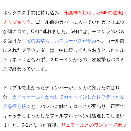
ボックスの手前に持ち込み、
守護神と対峙したMFの選択は
チップキック
。ゴール前のカバーに入っていたガブリエウ
が頭に当て、CKに逃れました。6分には、モスケラのパス
を受けた
エゼの素晴らしいスルーパスがサカ
へ。ゴール前
に入れたグラウンダーは、中に絞ってもらおうとしたマル
ティネッリと合わず、スローインからの二次攻撃もパスミ
スで終わっています。
ドリブルで上がったティンバーが、サカに預けたのは10
分。
カドゥオールをかわしてカットインしたレフティが左
足を振り抜く
と、バレバに触れてコースが変わり、正面で
キャッチしようとしたフェルブルッヘンは後逸してしまい
ました。0-1となった直後、
リュテールとのワンツーでボッ