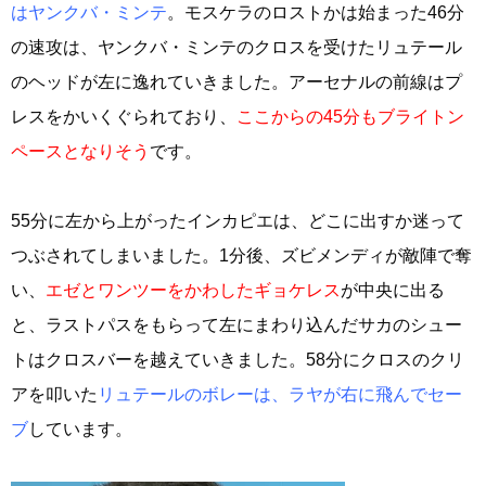
はヤンクバ・ミンテ
。モスケラのロストかは始まった46分
の速攻は、ヤンクバ・ミンテのクロスを受けたリュテール
のヘッドが左に逸れていきました。アーセナルの前線はプ
レスをかいくぐられており、
ここからの45分もブライトン
ペースとなりそう
です。
55分に左から上がったインカピエは、どこに出すか迷って
つぶされてしまいました。1分後、ズビメンディが敵陣で奪
い、
エゼとワンツーをかわしたギョケレス
が中央に出る
と、ラストパスをもらって左にまわり込んだサカのシュー
トはクロスバーを越えていきました。58分にクロスのクリ
アを叩いた
リュテールのボレーは、ラヤが右に飛んでセー
ブ
しています。