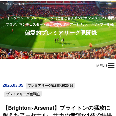
イングランドのプレミアリーグ（ときどきチャンピオンズリーグ）専門
ブログ。マンチェスター・ユナイテッド、アーセナル、リヴァプールetc.
偏愛的プレミアリーグ見聞録
MENU
2026.03.05
プレミアリーグ観戦記2025-26
プレミアリーグ観戦記
【Brighton×Arsenal】ブライトンの猛攻に
耐えたアーセナル、サカの幸運な1発で結果