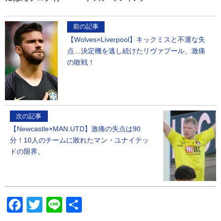
前の記事
【Wolves×Liverpool】キックミスと不運な失
点…決定機を逃し続けたリヴァプール、激痛
の敗戦！
次の記事
【Newcastle×MAN.UTD】激痛の失点は90
分！10人のチームに敗れたマン・ユナイテッ
ドの限界。
Facebook
Twitter
Line
共
有