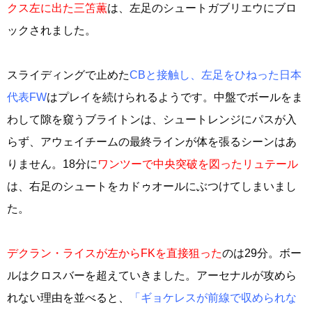
クス左に出た三笘薫
は、左足のシュートガブリエウにブロ
ックされました。
スライディングで止めた
CBと接触し、左足をひねった日本
代表FW
はプレイを続けられるようです。中盤でボールをま
わして隙を窺うブライトンは、シュートレンジにパスが入
らず、アウェイチームの最終ラインが体を張るシーンはあ
りません。18分に
ワンツーで中央突破を図ったリュテール
は、右足のシュートをカドゥオールにぶつけてしまいまし
た。
デクラン・ライスが左からFKを直接狙った
のは29分。ボー
ルはクロスバーを超えていきました。アーセナルが攻めら
れない理由を並べると、
「ギョケレスが前線で収められな