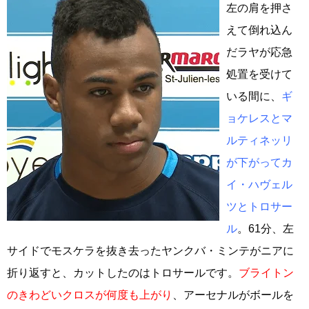
左の肩を押さ
えて倒れ込ん
だラヤが応急
処置を受けて
いる間に、
ギ
ョケレスとマ
ルティネッリ
が下がってカ
イ・ハヴェル
ツとトロサー
ル
。61分、左
サイドでモスケラを抜き去ったヤンクバ・ミンテがニアに
折り返すと、カットしたのはトロサールです。
ブライトン
のきわどいクロスが何度も上がり
、アーセナルがボールを