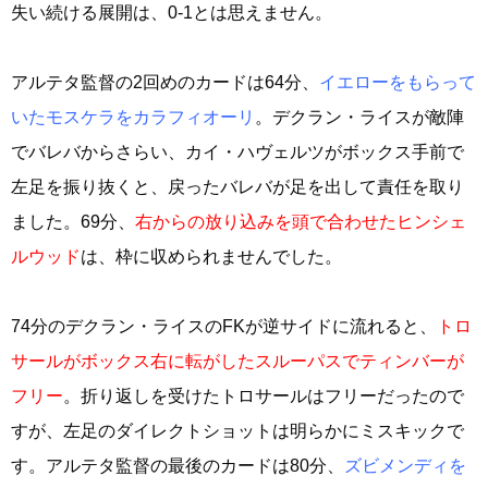
失い続ける展開は、0-1とは思えません。
アルテタ監督の2回めのカードは64分、
イエローをもらって
いたモスケラをカラフィオーリ
。デクラン・ライスが敵陣
でバレバからさらい、カイ・ハヴェルツがボックス手前で
左足を振り抜くと、戻ったバレバが足を出して責任を取り
ました。69分、
右からの放り込みを頭で合わせたヒンシェ
ルウッド
は、枠に収められませんでした。
74分のデクラン・ライスのFKが逆サイドに流れると、
トロ
サールがボックス右に転がしたスルーパスでティンバーが
フリー
。折り返しを受けたトロサールはフリーだったので
すが、左足のダイレクトショットは明らかにミスキックで
す。アルテタ監督の最後のカードは80分、
ズビメンディを