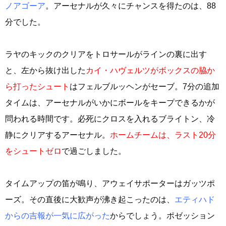
ノアゴーア
。アーセナルが久々にチャンスを得たのは、88
分でした。
ラヤのキックのクリアをトロサールがラインの裏に出す
と、左から抜け出した
カイ・ハヴェルツがボックスの脇か
ら打ったシュート
はフェルブルッヘンがセーブ。7分の追加
タイムは、アーセナルがいかにボールをキープできるかが
問われる時間です。必死にクロスを入れるブライトン、冷
静にクリアするアーセナル。
ホームチームは、ラスト20分
をシュートゼロ
で過ごしました。
タイムアップの笛が鳴り、アウェイサポーターはガッツポ
ーズ。その直後に大歓声が沸き起こったのは、
エティハド
からの吉報が一気に広がった
からでしょう。ポゼッション