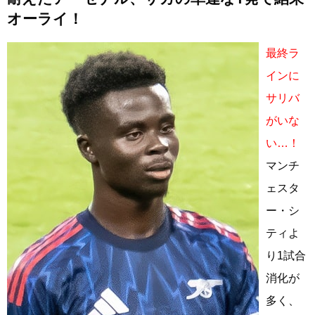
オーライ！
最終ラ
インに
サリバ
がいな
い…！
マンチ
ェスタ
ー・シ
ティよ
り1試合
消化が
多く、