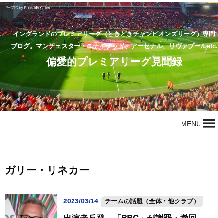
イングランドのプレミアリーグ（ときどきチャンピオンズリーグ）専門
ブログ。マンチェスター・ユナイテッド、アーセナル、リヴァプールetc.
偏愛的プレミアリーグ見聞録
MENU
ガリー・リネカー
2023/03/14
チームの話題（全体・他クラブ）
出演者反発、「BBC」が謝罪・撤回…