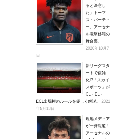
ると決意し
た」トーマ
ス・パーティ
ー、アーセナ
ル電撃移籍の
舞台裏。
2020年10月7
日
新リーグスタ
ートで複雑
化!?「スカイ
スポーツ」が
CL・EL・
ECL出場権のルールを優しく解説。
2021
年5月13日
現地メディア
が一斉報道！
アーセナルの