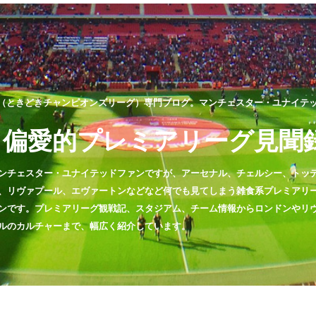
（ときどきチャンピオンズリーグ）専門ブログ。マンチェスター・ユナイテッド
偏愛的プレミアリーグ見聞
ンチェスター・ユナイテッドファンですが、アーセナル、チェルシー、トッ
、リヴァプール、エヴァートンなどなど何でも見てしまう雑食系プレミアリ
ンです。プレミアリーグ観戦記、スタジアム、チーム情報からロンドンやリ
ルのカルチャーまで、幅広く紹介しています。