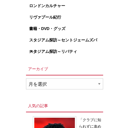
ロンドンカルチャー
リヴァプール紀行
書籍・DVD・グッズ
スタジアム探訪～セントジェームズパ
ーク
スタジアム探訪～リバティ
アーカイブ
ア
ー
カ
イ
人気の記事
ブ
「クラブに知
られずに進め