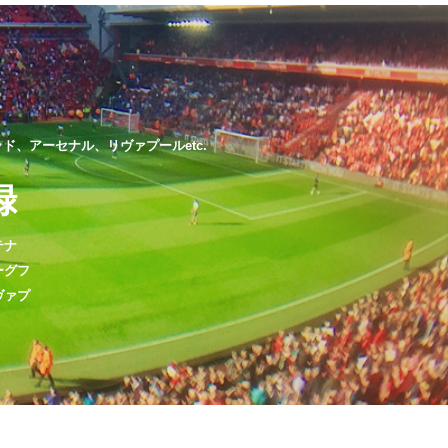
、アーセナル、リヴァプールetc.
録
テナ
ーグフ
ヴァプ