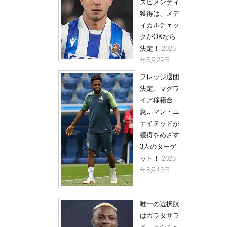
ズビメンディ
獲得は、メデ
ィカルチェッ
クがOKなら
決定！
2025
年5月29日
フレッジ退団
決定、マグワ
イア移籍合
意…マン・ユ
ナイテッドが
獲得をめざす
3人のターゲ
ット！
2023
年8月13日
唯一の選択肢
はガラタサラ