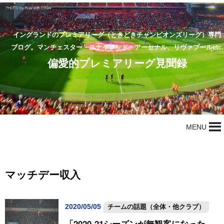
イングランドのプレミアリーグ（ときどきチャンピオンズリーグ）専門
ブログ。マンチェスター・ユナイテッド、アーセナル、リヴァプールetc.
偏愛的プレミアリーグ見聞録
MENU
マッチデー収入
2020/05/05
チームの話題（全体・他クラブ）
「2020‐21シーズンが無観客になった