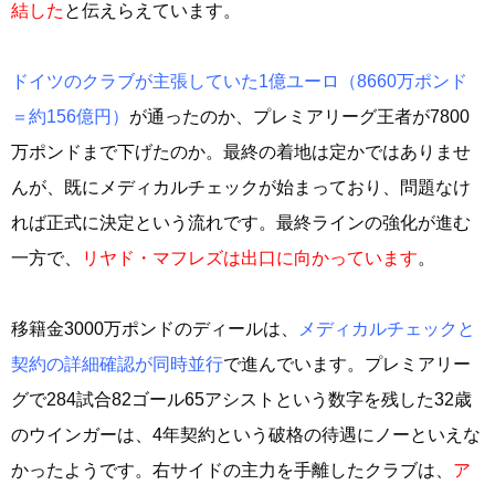
結した
と伝えらえています。
ドイツのクラブが主張していた1億ユーロ（8660万ポンド
＝約156億円）
が通ったのか、プレミアリーグ王者が7800
万ポンドまで下げたのか。最終の着地は定かではありませ
んが、既にメディカルチェックが始まっており、問題なけ
れば正式に決定という流れです。最終ラインの強化が進む
一方で、
リヤド・マフレズは出口に向かっています
。
移籍金3000万ポンドのディールは、
メディカルチェックと
契約の詳細確認が同時並行
で進んでいます。プレミアリー
グで284試合82ゴール65アシストという数字を残した32歳
のウインガーは、4年契約という破格の待遇にノーといえな
かったようです。右サイドの主力を手離したクラブは、
ア