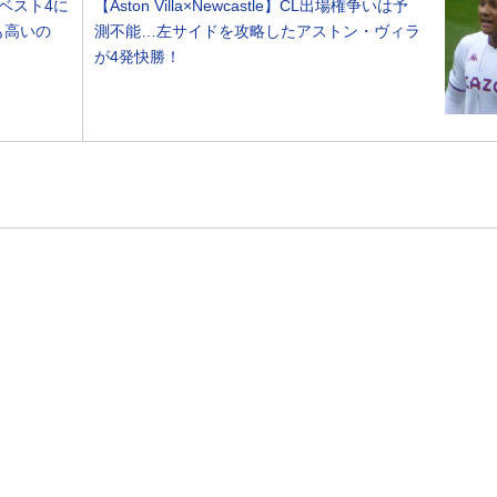
ベスト4に
【Aston Villa×Newcastle】CL出場権争いは予
も高いの
測不能…左サイドを攻略したアストン・ヴィラ
が4発快勝！