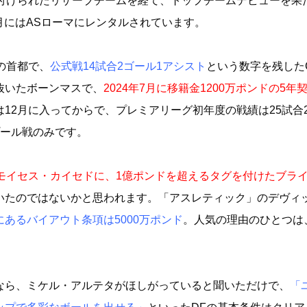
付けられたリザーブチームを経て、トップチームデビューを果
年1月にはASローマにレンタルされています。
の首都で、
公式戦14試合2ゴール1アシスト
という数字を残した
抜いたボーンマスで、
2024年7月に移籍金1200万ポンドの5年
12月に入ってからで、プレミアリーグ初年度の戦績は25試合2
プール戦のみです。
モイセス・カイセドに、1億ポンドを超えるタグを付けたブラ
いたのではないかと思われます。「アスレティック」のデヴィ
あるバイアウト条項は5000万ポンド
。人気の理由のひとつは
なら、ミケル・アルテタがほしがっていると聞いただけで、
「