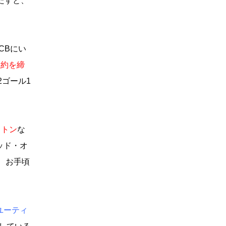
たすと、
CBにい
契約を締
ゴール1
イトン
な
ッド・オ
、お手頃
ユーティ