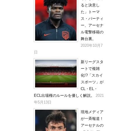
ると決意し
た」トーマ
ス・パーティ
ー、アーセナ
ル電撃移籍の
舞台裏。
2020年10月7
日
新リーグスタ
ートで複雑
化!?「スカイ
スポーツ」が
CL・EL・
ECL出場権のルールを優しく解説。
2021
年5月13日
現地メディア
が一斉報道！
アーセナルの