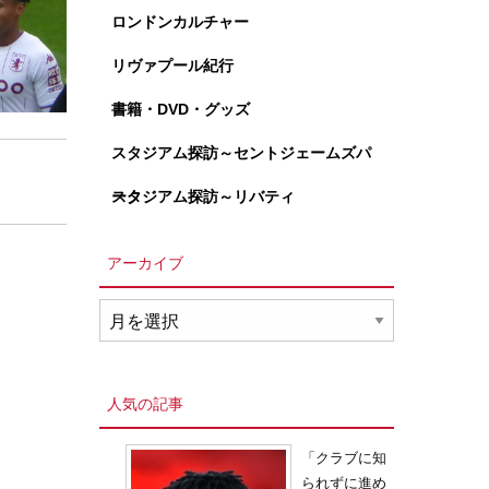
ロンドンカルチャー
リヴァプール紀行
書籍・DVD・グッズ
スタジアム探訪～セントジェームズパ
ーク
スタジアム探訪～リバティ
アーカイブ
ア
ー
カ
イ
人気の記事
ブ
「クラブに知
られずに進め