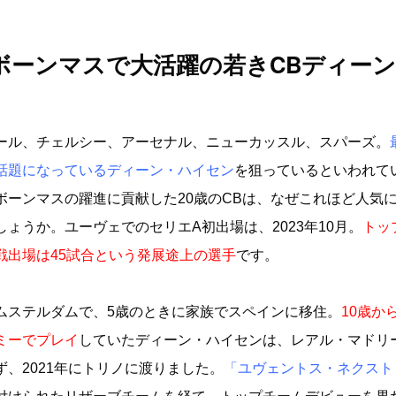
ボーンマスで大活躍の若きCBディー
ール、チェルシー、アーセナル、ニューカッスル、スパーズ。
話題になっているディーン・ハイセン
を狙っているといわれて
ボーンマスの躍進に貢献した20歳のCBは、なぜこれほど人気
しょうか。ユーヴェでのセリエA初出場は、2023年10月。
トッ
戦出場は45試合という発展途上の選手
です。
ムステルダムで、5歳のときに家族でスペインに移住。
10歳か
ミーでプレイ
していたディーン・ハイセンは、レアル・マドリ
ず、2021年にトリノに渡りました。
「ユヴェントス・ネクスト