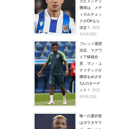
ズビメンディ
獲得は、メデ
ィカルチェッ
クがOKなら
決定！
2025
年5月29日
フレッジ退団
決定、マグワ
イア移籍合
意…マン・ユ
ナイテッドが
獲得をめざす
3人のターゲ
ット！
2023
年8月13日
唯一の選択肢
はガラタサラ