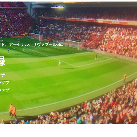
、アーセナル、リヴァプールetc.
録
テナ
ーグフ
ヴァプ