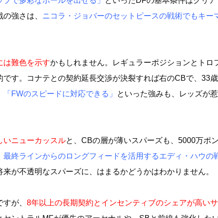
ップで多彩なボールを出せる」
といったDFの基本条件はクリア
戦の強さは、
ニコラ・ジョバーのセットピースの戦術でもキー
には難色を示す
かもしれません。レギュラーポジションとトロ
です。コナテとの契約延長交渉が決裂すれば右のCBで、33
」「FWのスピードに対応できる」
といった強みも、レッズが惹
しいニューカッスル
と、CBの層が薄いスパーズも、5000万ポ
。
最終ラインからのロングフィードを活用するエディ・ハウの
将来が不透明なスパーズに、はまるかどうかはわかりません。
ですが、
8年以上の長期契約とインセンティブのシェアが高い