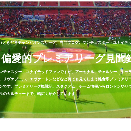
（ときどきチャンピオンズリーグ）専門ブログ。マンチェスター・ユナイテッド
偏愛的プレミアリーグ見聞
ンチェスター・ユナイテッドファンですが、アーセナル、チェルシー、トッ
、リヴァプール、エヴァートンなどなど何でも見てしまう雑食系プレミアリ
ンです。プレミアリーグ観戦記、スタジアム、チーム情報からロンドンやリ
ルのカルチャーまで、幅広く紹介しています。