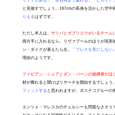
リティがある」「左右両足で蹴れる」「ビルドア
と見做すでしょう。197cmの長身を活かした空中
りえる
はずです。
ただし本人は、
サリバとガブリエウがいるチーム
両方手に入れるなら、リヴァプールのほうが現実的
ン・ダイクが衰えたら左。
「プレスを苦にしない
理由のようです。
ファビアン・シェアとダン・バーンの後継者がほ
材が獲れると聞けばリサーチを開始するでしょう
フィットする
と思われますが、ポステコグルーの
エンツォ・マレスカのチェルシーも問題なさそう