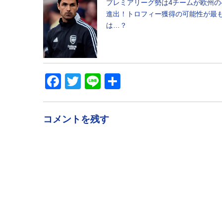
プレミアリーグ勢は4チームが欧州の
進出！トロフィー獲得の可能性が最
は…？
Facebook
Twitter
Line
共
有
コメントを残す