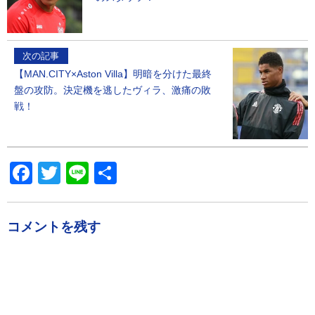
次の記事
【MAN.CITY×Aston Villa】明暗を分けた最終
盤の攻防。決定機を逃したヴィラ、激痛の敗
戦！
Facebook
Twitter
Line
共
有
コメントを残す