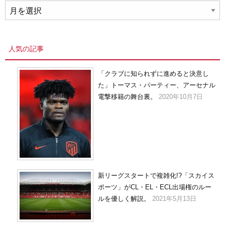
ア
ー
カ
イ
人気の記事
ブ
「クラブに知られずに進めると決意し
た」トーマス・パーティー、アーセナル
電撃移籍の舞台裏。
2020年10月7日
新リーグスタートで複雑化!?「スカイス
ポーツ」がCL・EL・ECL出場権のルー
ルを優しく解説。
2021年5月13日