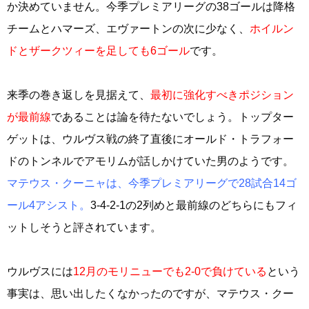
か決めていません。今季プレミアリーグの38ゴールは降格
チームとハマーズ、エヴァートンの次に少なく、
ホイルン
ドとザークツィーを足しても6ゴール
です。
来季の巻き返しを見据えて、
最初に強化すべきポジション
が最前線
であることは論を待たないでしょう。トップター
ゲットは、ウルヴス戦の終了直後にオールド・トラフォー
ドのトンネルでアモリムが話しかけていた男のようです。
マテウス・クーニャは、今季プレミアリーグで28試合14ゴ
ール4アシスト。
3‐4‐2-1の2列めと最前線のどちらにもフィ
ットしそうと評されています。
ウルヴスには
12月のモリニューでも2‐0で負けている
という
事実は、思い出したくなかったのですが、マテウス・クー