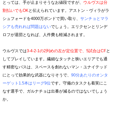
とっては、手が止まりそうなお値段ですが、
ウルヴスは分
割払いでもOK
と伝えられています。アストン・ヴィラがラ
シュフォードを4000万ポンドで買い取り、
サンチョとマラ
シアも売れれば問題はない
でしょう。エリクセンとリンデ
ロフが退団となれば、人件費も軽減されます。
ウルヴスでは
3-4-2-1の2列めの左が定位置で、5試合はCF
と
してプレイしています。繊細なタッチと狭いエリアでも通
す精密なパスは、スペースを創れないマン・ユナイテッド
にとって効果的な武器になりそうで、
90分あたりのオンタ
ーゲット1.5本はリーグ9位
です。守備のタスクも着実にこ
なす選手で、ガルナチョは出番が減るのではないでしょう
か。