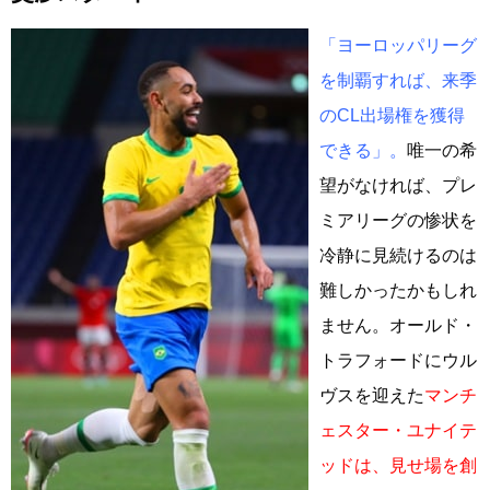
「ヨーロッパリーグ
を制覇すれば、来季
のCL出場権を獲得
できる」。
唯一の希
望がなければ、プレ
ミアリーグの惨状を
冷静に見続けるのは
難しかったかもしれ
ません。オールド・
トラフォードにウル
ヴスを迎えた
マンチ
ェスター・ユナイテ
ッドは、見せ場を創