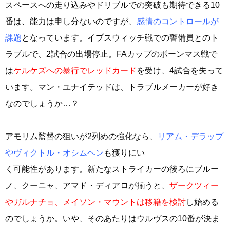
スペースへの走り込みやドリブルでの突破も期待できる10
番は、能力は申し分ないのですが、
感情のコントロールが
課題
となっています。イプスウィッチ戦での警備員とのト
ラブルで、2試合の出場停止。FAカップのボーンマス戦で
は
ケルケズへの暴行でレッドカード
を受け、4試合を失って
います。マン・ユナイテッドは、トラブルメーカーが好き
なのでしょうか…？
アモリム監督の狙いが2列めの強化なら、
リアム・デラップ
やヴィクトル・オシムヘン
も獲りにい
く可能性があります。新たなストライカーの後ろにブルー
ノ、クーニャ、アマド・ディアロが揃うと、
ザークツィー
やガルナチョ、メイソン・マウントは移籍を検討
し始める
のでしょうか。いや、そのあたりはウルヴスの10番が決ま