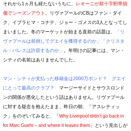
それから1ヵ月も経たないうちに、
レオーニが前十字靭帯損
傷でシーズンアウト
。リヴァプールのCBはファン・ダイ
ク、イブラヒマ・コナテ、ジョー・ゴメスの3人となってし
まいました。冬のマーケットが始まる直前の話題は、
「リ
ヴァプールは前倒しでグエイを獲得するのか」「クリスタ
ル・パレスは許容するのか」
。年明けの記事には、マン・
シティの名前はありませんでした。
マン・シティが支払った移籍金は2000万ポンド？ グエイ
にとって最高のクラブ？
マージーサイドとサウスロンド
ンの関係が悪化したという話はありません。リヴァプール
に対する疑念を抱えたまま、昨日の朝、「アスレティッ
ク」をのぞいてみると、「
Why Liverpool didn’t go back in
for Marc Guehi – and where it leaves them
」という見出しが