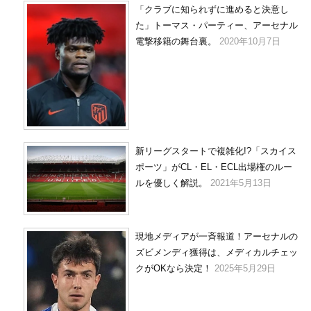
「クラブに知られずに進めると決意し
た」トーマス・パーティー、アーセナル
電撃移籍の舞台裏。
2020年10月7日
新リーグスタートで複雑化!?「スカイス
ポーツ」がCL・EL・ECL出場権のルー
ルを優しく解説。
2021年5月13日
現地メディアが一斉報道！アーセナルの
ズビメンディ獲得は、メディカルチェッ
クがOKなら決定！
2025年5月29日