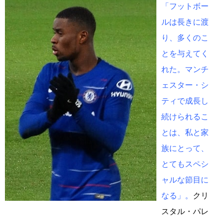
「フットボー
ルは長きに渡
り、多くのこ
とを与えてく
れた。マンチ
ェスター・シ
ティで成長し
続けられるこ
とは、私と家
族にとって、
とてもスペシ
ャルな節目に
なる」。
クリ
スタル・パレ