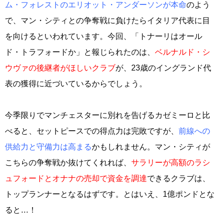
ム・フォレストのエリオット・アンダーソンが本命
のよう
で、マン・シティとの争奪戦に負けたらイタリア代表に目
を向けるといわれています。今回、「トナーリはオール
ド・トラフォードか」と報じられたのは、
ベルナルド・シ
ウヴァの後継者がほしいクラブ
が、23歳のイングランド代
表の獲得に近づいているからでしょう。
今季限りでマンチェスターに別れを告げるカゼミーロと比
べると、セットピースでの得点力は完敗ですが、
前線への
供給力と守備力は高まる
かもしれません。マン・シティが
こちらの争奪戦か抜けてくれれば、
サラリーが高額のラシ
ュフォードとオナナの売却で資金を調達
できるクラブは、
トップランナーとなるはずです。とはいえ、1億ポンドとな
ると…！