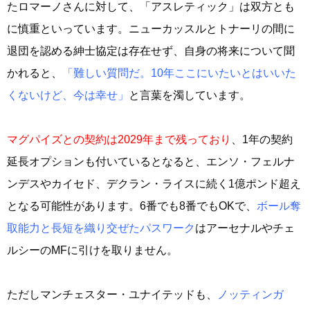
たロマーノさんに対して、「アスレティック」は双方とも
に慎重といっています。ニューカッスルとトナーリの間に
退団を認める紳士協定は存在せず、自身の将来について聞
かれると、
「難しい質問だ。10年ここにいたいとはいいた
くないけど、今は幸せ」
と言葉を濁しています。
マグパイズとの契約は2029年まで残っており
、1年の契約
延長オプションも付いているとなると、エンソ・フェルナ
ンデスやカイセド、デクラン・ライスに続く1億ポンド超え
となる可能性があります。6番でも8番でもOKで、
ボール奪
取能力と長短を織り交ぜたパスワーク
はアーセナルやチェ
ルシーのMFに引けを取りません。
ただしマンチェスター・ユナイテッドも、
ノッティンガ