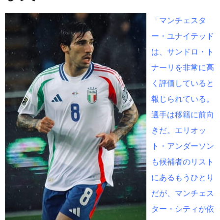
「マンチェスタ
ー・ユナイテッド
は、サンドロ・ト
ナーリを非常に高
く評価していると
報じられている。
選手は移籍に前向
きだ。エリオッ
ト・アンダーソン
も候補者のリスト
にあるもうひとり
だが、マンチェス
ター・シティが依