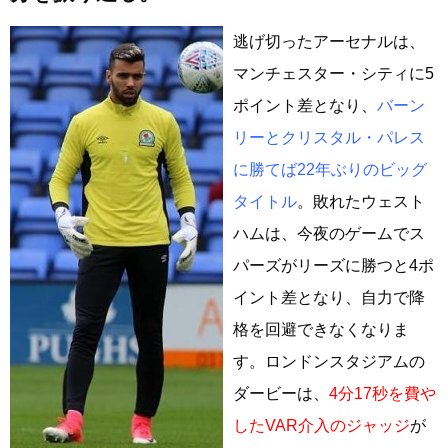
逃げ切ったアーセナルは、
マンチェスター・シティに5
ポイント差となり、
バーン
リーとクリスタル・パレス
に勝てば22年ぶりのビッグ
タイトル
。敗れたウェスト
ハムは、今夜のゲームでス
パーズがリーズに勝つと4ポ
イント差となり、自力で降
格を回避できなくなりま
す。ロンドンスタジアムの
ダービーは、
4分17秒を費や
したVAR介入のジャッジ
が