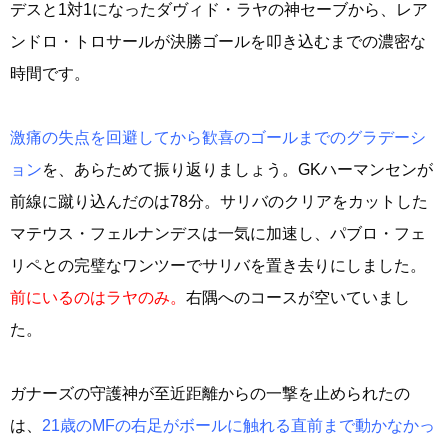
デスと1対1になったダヴィド・ラヤの神セーブから、レア
ンドロ・トロサールが決勝ゴールを叩き込むまでの濃密な
時間です。
激痛の失点を回避してから歓喜のゴールまでのグラデーシ
ョン
を、あらためて振り返りましょう。GKハーマンセンが
前線に蹴り込んだのは78分。サリバのクリアをカットした
マテウス・フェルナンデスは一気に加速し、パブロ・フェ
リペとの完璧なワンツーでサリバを置き去りにしました。
前にいるのはラヤのみ。
右隅へのコースが空いていまし
た。
ガナーズの守護神が至近距離からの一撃を止められたの
は、
21歳のMFの右足がボールに触れる直前まで動かなかっ