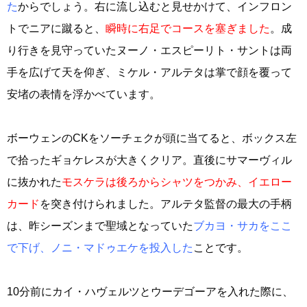
た
からでしょう。右に流し込むと見せかけて、インフロン
トでニアに蹴ると、
瞬時に右足でコースを塞ぎました
。成
り行きを見守っていたヌーノ・エスピーリト・サントは両
手を広げて天を仰ぎ、ミケル・アルテタは掌で顔を覆って
安堵の表情を浮かべています。
ボーウェンのCKをソーチェクが頭に当てると、ボックス左
で拾ったギョケレスが大きくクリア。直後にサマーヴィル
に抜かれた
モスケラは後ろからシャツをつかみ、イエロー
カード
を突き付けられました。アルテタ監督の最大の手柄
は、昨シーズンまで聖域となっていた
ブカヨ・サカをここ
で下げ、ノニ・マドゥエケを投入した
ことです。
10分前にカイ・ハヴェルツとウーデゴーアを入れた際に、