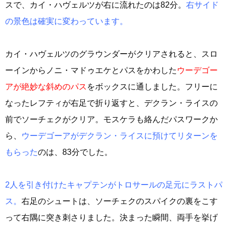
スで、カイ・ハヴェルツが右に流れたのは82分。
右サイド
の景色は確実に変わっています。
カイ・ハヴェルツのグラウンダーがクリアされると、スロ
ーインからノニ・マドゥエケとパスをかわした
ウーデゴー
アが絶妙な斜めのパス
をボックスに通しました。フリーに
なったレフティが右足で折り返すと、デクラン・ライスの
前でソーチェクがクリア。モスケラも絡んだパスワークか
ら、
ウーデゴーアがデクラン・ライスに預けてリターンを
もらった
のは、83分でした。
2人を引き付けたキャプテンがトロサールの足元にラストパ
ス。
右足のシュートは、ソーチェクのスパイクの裏をこす
って右隅に突き刺さりました。決まった瞬間、両手を挙げ