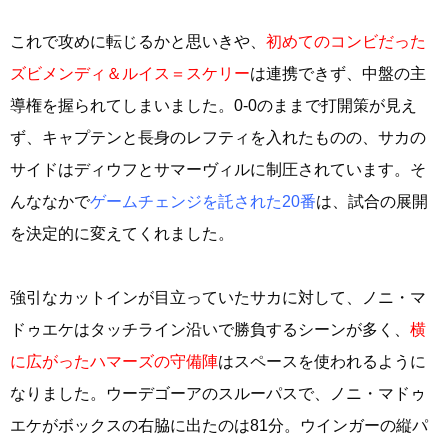
これで攻めに転じるかと思いきや、
初めてのコンビだった
ズビメンディ＆ルイス＝スケリー
は連携できず、中盤の主
導権を握られてしまいました。0-0のままで打開策が見え
ず、キャプテンと長身のレフティを入れたものの、サカの
サイドはディウフとサマーヴィルに制圧されています。そ
んななかで
ゲームチェンジを託された20番
は、試合の展開
を決定的に変えてくれました。
強引なカットインが目立っていたサカに対して、ノニ・マ
ドゥエケはタッチライン沿いで勝負するシーンが多く、
横
に広がったハマーズの守備陣
はスペースを使われるように
なりました。ウーデゴーアのスルーパスで、ノニ・マドゥ
エケがボックスの右脇に出たのは81分。ウインガーの縦パ