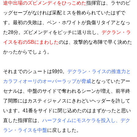
途中出場のズビメンディをひっこめた
指揮官は、ラヤのビ
ッグセーブがなければ采配ミスを咎められていたはずで
す。最初の失敗は、ベン・ホワイトが負傷リタイアとなっ
た28分。ズビメンディをピッチに送り出し、
デクラン・ラ
イスを右のSBにまわした
のは、攻撃的な布陣で早く決めた
かったからでしょう。
それまでのシュートは9対0。
デクラン・ライスの推進力と
カラフィオーリのオーバーラップが脅威
となっていたアー
セナルは、中盤のサイドで奪われるシーンが増え、前半終
了間際にはカスティジャノスにきわどいヘッダーを許して
います。41番をサイドに閉じ込めたのはまずかったと思い
直した指揮官は、
ハーフタイムにモスケラを投入し、デク
ラン・ライスを中盤
に戻しました。