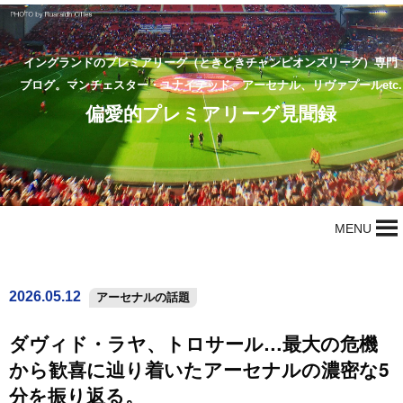
イングランドのプレミアリーグ（ときどきチャンピオンズリーグ）専門
ブログ。マンチェスター・ユナイテッド、アーセナル、リヴァプールetc.
偏愛的プレミアリーグ見聞録
MENU
2026.05.12
アーセナルの話題
ダヴィド・ラヤ、トロサール…最大の危機
から歓喜に辿り着いたアーセナルの濃密な5
分を振り返る。