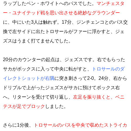
ラップしたベン・ホワイトへのパスでした。
マンチェスタ
ー・ユナイテッド戦を思い出させる絶妙なグラウンダー
に、中にいた3人は触れず。17分、ジンチェンコとのパス交
換で左サイドに出たトロサールがファーに浮かすと、ジェ
ズスはうまく打てませんでした。
20分のカウンターの起点は、ジェズスです。右でもらった
サカがボックスに入って中央に転がすと、
トロサールのダ
イレクトショットが右隅
に突き刺さって2-0。24分、右から
ドリブルで上がったジェズスがサカに預けてボックス右
へ。リターンを受けて切り返し、
左足を振り抜くと、ベニ
テスが足でブロック
しました。
さらに1分後、
トロサールのパスを中央で収めたストライカ