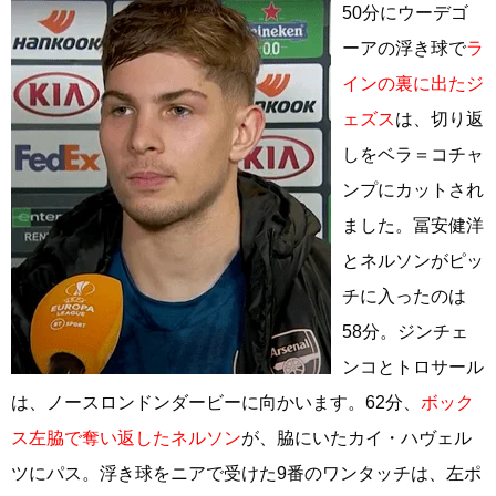
50分にウーデゴ
ーアの浮き球で
ラ
インの裏に出たジ
ェズス
は、切り返
しをベラ＝コチャ
ンプにカットされ
ました。冨安健洋
とネルソンがピッ
チに入ったのは
58分。ジンチェ
ンコとトロサール
は、ノースロンドンダービーに向かいます。62分、
ボック
ス左脇で奪い返したネルソン
が、脇にいたカイ・ハヴェル
ツにパス。浮き球をニアで受けた9番のワンタッチは、左ポ