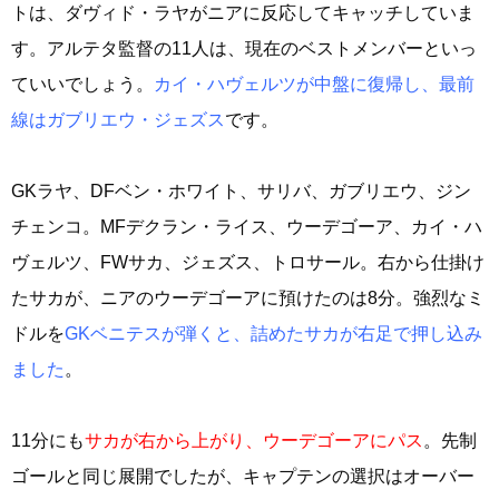
トは、ダヴィド・ラヤがニアに反応してキャッチしていま
す。アルテタ監督の11人は、現在のベストメンバーといっ
ていいでしょう。
カイ・ハヴェルツが中盤に復帰し、最前
線はガブリエウ・ジェズス
です。
GKラヤ、DFベン・ホワイト、サリバ、ガブリエウ、ジン
チェンコ。MFデクラン・ライス、ウーデゴーア、カイ・ハ
ヴェルツ、FWサカ、ジェズス、トロサール。右から仕掛け
たサカが、ニアのウーデゴーアに預けたのは8分。強烈なミ
ドルを
GKベニテスが弾くと、詰めたサカが右足で押し込み
ました
。
11分にも
サカが右から上がり、ウーデゴーアにパス
。先制
ゴールと同じ展開でしたが、キャプテンの選択はオーバー