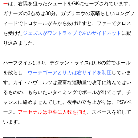
ー
は、右隅を狙ったシュートをGKにセーブされています。
ガナーズの3点めは38分。ガブリエウの素晴らしいロングフ
ィードでトロサールが左から抜け出すと、ファーでクロス
を受けた
ジェズスがワントラップで左のサイドネット
に蹴
り込みました。
ハーフタイムは3-0。デクラン・ライスはCBの前でボール
を散らし、
ウーデゴーアとサカは右サイドを制圧
していま
す。カイ・ハヴェルツは豊富な運動量で攻守に絡んではい
るものの、もらいたいタイミングでボールが出てこず、チ
ャンスに絡めませんでした。後半の立ち上がりは、PSVペ
ース。
アーセナルは中央に人数を揃え
、スペースを消して
います。