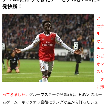
発快勝！
アー
セナ
ル
が、
チャ
ンピ
オン
ズリ
ーグ
に帰
ってきました。
グループステージ開幕戦は、PSVとのホー
ムゲーム。キックオフ直後にラングが左から打ったシュー