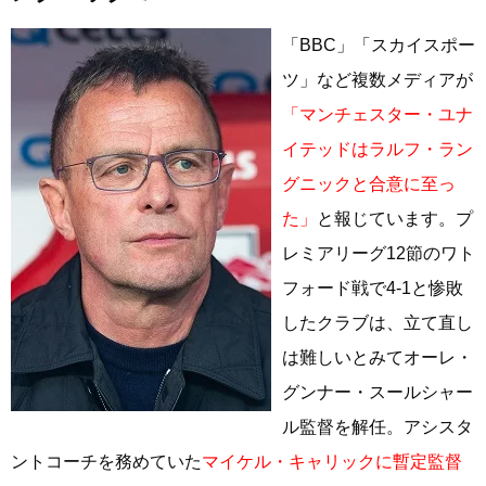
「BBC」「スカイスポー
ツ」など複数メディアが
「マンチェスター・ユナ
イテッドはラルフ・ラン
グニックと合意に至っ
た」
と報じています。プ
レミアリーグ12節のワト
フォード戦で4-1と惨敗
したクラブは、立て直し
は難しいとみてオーレ・
グンナー・スールシャー
ル監督を解任。アシスタ
ントコーチを務めていた
マイケル・キャリックに暫定監督