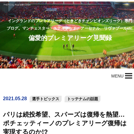
イングランドのプレミアリーグ（ときどきチャンピオンズリーグ）専門
ブログ。マンチェスター・ユナイテッド、アーセナル、リヴァプールetc.
偏愛的プレミアリーグ見聞録
MENU
2021.05.28
選手トピックス
トッテナムの話題
パリは続投希望、スパーズは復帰を熱望…
ポチェッティーノのプレミアリーグ復帰は
実現するのか!?