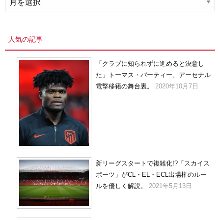
ー
カ
イ
人気の記事
ブ
「クラブに知られずに進めると決意し
た」トーマス・パーティー、アーセナル
電撃移籍の舞台裏。
2020年10月7日
新リーグスタートで複雑化!?「スカイス
ポーツ」がCL・EL・ECL出場権のルー
ルを優しく解説。
2021年5月13日