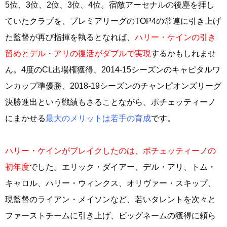
5位、3位、2位、3位、4位。宿敵アーセナルの後塵を拝し
ていたクラブを、プレミアリーグのTOP4の常連に引き上げ
た監督が再び指揮を執るとなれば、
ハリー・ケインの引き
留めとデル・アリの復活がダブルで実現
するかもしれませ
ん。4度のCL出場権獲得、2014-15シーズンのキャピタルワ
ンカップ準優勝、2018-19シーズンのチャンピオンズリーグ
決勝進出という戦績もさることながら、ポチェッティーノ
にまかせる
最大のメリットは若手の育成
です。
ハリー・ケインがブレイクしたのは、ポチェッティーノの
初年度
でした。エリック・ダイアー、デル・アリ、トム・
キャロル、ハリー・ウィンクス、オリヴァー・スキップ、
現監督のライアン・メイソンなど、若いタレントを次々と
ファーストチームに引き上げ、ビッグネームの獲得に頼ら