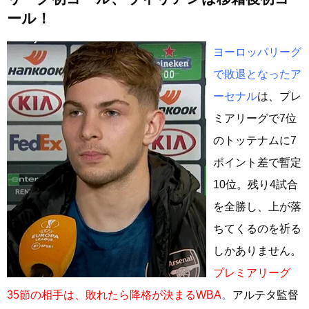
ール！
ヨーロッパリーグ
で敗退となったア
ーセナル
は、プレ
ミアリーグで7位
のトッテナムに7
ポイント差で暫定
10位。残り4試合
を全勝し、上が落
ちてくるのを祈る
しかありません。
プレミアリーグ
35節の相手は、敗れたら降格が決まるWBA
。
アルテタ監督