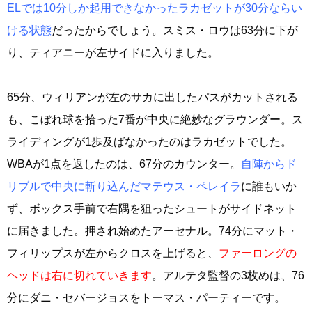
ELでは10分しか起用できなかったラカゼットが30分ならい
ける状態
だったからでしょう。スミス・ロウは63分に下が
り、ティアニーが左サイドに入りました。
65分、ウィリアンが左のサカに出したパスがカットされる
も、こぼれ球を拾った7番が中央に絶妙なグラウンダー。ス
ライディングが1歩及ばなかったのはラカゼットでした。
WBAが1点を返したのは、67分のカウンター。
自陣からド
リブルで中央に斬り込んだマテウス・ペレイラ
に誰もいか
ず、ボックス手前で右隅を狙ったシュートがサイドネット
に届きました。押され始めたアーセナル。74分にマット・
フィリップスが左からクロスを上げると、
ファーロングの
ヘッドは右に切れていきます
。アルテタ監督の3枚めは、76
分にダニ・セバージョスをトーマス・パーティーです。