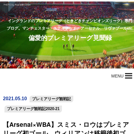
イングランドのプレミアリーグ（ときどきチャンピオンズリーグ）専門
ブログ。マンチェスター・ユナイテッド、アーセナル、リヴァプールetc.
偏愛的プレミアリーグ見聞録
MENU
2021.05.10
プレミアリーグ観戦記
プレミアリーグ観戦記2020-21
【Arsenal×WBA】スミス・ロウはプレミア
リーグ初ゴール、ウィリアンは移籍後初ゴ