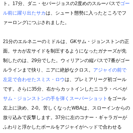
ト。17分、ダニ・セバージョスの2度めのスルーパスで
ゴー
ル前に躍り出たサカ
は、シュート態勢に入ったところでフ
ァーロングにつぶされました。
21分のエルネニーのミドルは、GKサム・ジョンストンの正
面。サカが左サイドを制圧するようになったガナーズが先
制したのは、29分でした。ウィリアンの縦パスで7番がゴー
ルラインまで抉り、ニアに絶妙なクロス。
アジャイの前で
左足で合わせたスミス・ロウ
は、プレミアリーグ初ゴール
です。さらに35分、右からカットインしたニコラ・ペペが
サム・ジョンストンの手を弾くスーパーショット
をゴール
左上に決め、2-0。苦しくなったWBAは、スローインからの
放り込みで反撃します。37分に左のコナー・ギャラガーが
ふわりと浮かしたボールをアジャイがヘッドで合わせる