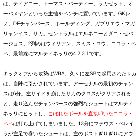
は、ティアニー、トーマス・パーティー、ラカゼット、オ
ーバメヤンといった主軸をベンチに置いています。GKレ
ノ、DFチャンバース、ホールディング、ガブリエウ・マガ
リャンイス、サカ。セントラルはエルネニーとダニ・セバ
ージョス、2列めはウィリアン、スミス・ロウ、ニコラ・ペ
ペ、最前線にマルティネッリの4-2-3-1です。
キックオフから攻勢はWBA。久々に左SBで起用されたサカ
は、自陣に引かされています。アーセナルの最初のチャン
スは6分。左サイドを崩したサカのクロスがクリアされる
と、走り込んだチャンバースの強烈なシュートはマルティ
ネッリにヒットし、
こぼれたボールを直接叩いたニコラ・
ペペ
は打ち上げてしまいました。13分にマテウス・ペレイ
ラが左足で巻いたシュートは、左のポストぎりぎりにアウ