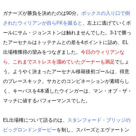
ガナーズが勝負を決めたのは90分。
ボックスの入り口で倒
されたウィリアンが自らFKを蹴ると
、左上に逃げていくボ
ールにサム・ジョンストンは触れませんでした。3-1で勝っ
たアーセナルはトッテナムとの差を4ポイントに詰め、EL
出場権獲得の望みをつなぎました。
今日のウィリアンな
ら、これまでストレスを溜めていたグーナーも満足
でしょ
う。ようやく決まったアーセナル移籍後初ゴールは、得意
のプレースキック。サカとのコンビネーションが素晴らし
く、キーパスを4本通したウインガーは、マン・オブ・ザ・
マッチに値するパフォーマンスでした。
EL出場権について語るのは、
スタンフォード・ブリッジの
ビッグロンドンダービー
を制し、スパーズとエヴァートン