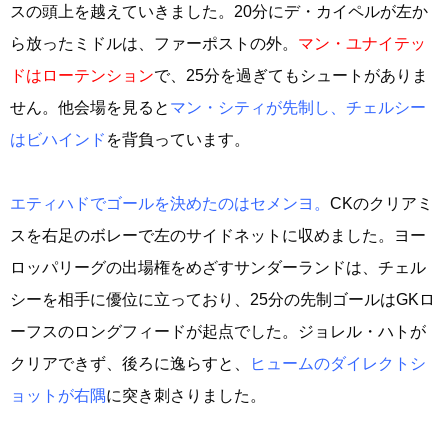
スの頭上を越えていきました。20分にデ・カイペルが左か
ら放ったミドルは、ファーポストの外。
マン・ユナイテッ
ドはローテンション
で、25分を過ぎてもシュートがありま
せん。他会場を見ると
マン・シティが先制し、チェルシー
はビハインド
を背負っています。
エティハドでゴールを決めたのはセメンヨ。
CKのクリアミ
スを右足のボレーで左のサイドネットに収めました。ヨー
ロッパリーグの出場権をめざすサンダーランドは、チェル
シーを相手に優位に立っており、25分の先制ゴールはGKロ
ーフスのロングフィードが起点でした。ジョレル・ハトが
クリアできず、後ろに逸らすと、
ヒュームのダイレクトシ
ョットが右隅
に突き刺さりました。