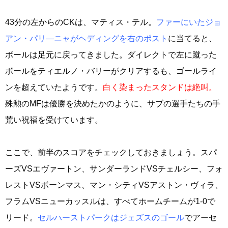
43分の左からのCKは、マティス・テル。
ファーにいたジョ
アン・パリ―ニャがヘディングを右のポスト
に当てると、
ボールは足元に戻ってきました。ダイレクトで左に蹴った
ボールをティエルノ・バリーがクリアするも、ゴールライ
ンを超えていたようです。
白く染まったスタンドは絶叫。
殊勲のMFは優勝を決めたかのように、サブの選手たちの手
荒い祝福を受けています。
ここで、前半のスコアをチェックしておきましょう。スパ
ーズVSエヴァートン、サンダーランドVSチェルシー、フォ
レストVSボーンマス、マン・シティVSアストン・ヴィラ、
フラムVSニューカッスルは、すべてホームチームが1-0で
リード。
セルハーストパークはジェズスのゴール
でアーセ