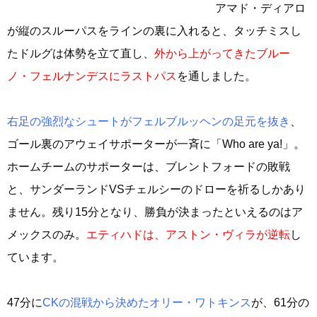
アマド・ディアロ
が縦のスルーパスをラインの裏に入れると、タッチミスし
たドルグは体勢を立て直し、
外から上がってきたブルー
ノ・フェルナンデスにラストパス
を通しました。
右足の強烈なシュートがフェルブルッヘンの足元を抜き
、
ゴール裏のアウェイサポーターが一斉に「Who are ya!」。
ホームチームのサポーターは、ブレントフォードの敗戦
と、サンダーランドVSチェルシーのドローを祈るしかあり
ません。残り15分となり、勝負が決まったといえるのはア
メックスのみ。
エティハドは、アストン・ヴィラが逆転
し
ています。
47分に
CKの混戦から決めたオリー・ワトキンス
が、61分の