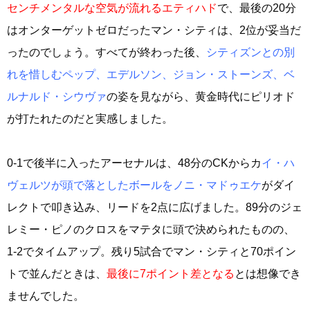
センチメンタルな空気が流れるエティハド
で、最後の20分
はオンターゲットゼロだったマン・シティは、2位が妥当だ
ったのでしょう。すべてが終わった後、
シティズンとの別
れを惜しむペップ、エデルソン、ジョン・ストーンズ、ベ
ルナルド・シウヴァ
の姿を見ながら、黄金時代にピリオド
が打たれたのだと実感しました。
0‐1で後半に入ったアーセナルは、48分のCKからカ
イ・ハ
ヴェルツが頭で落としたボールをノニ・マドゥエケ
がダイ
レクトで叩き込み、リードを2点に広げました。89分のジェ
レミー・ピノのクロスをマテタに頭で決められたものの、
1-2でタイムアップ。残り5試合でマン・シティと70ポイン
トで並んだときは、
最後に7ポイント差となる
とは想像でき
ませんでした。