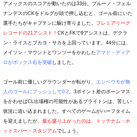
アメックスのスコアが動いたのは33分。ブルーノ・フェル
ナンデスのCKをドルグが頭で押し込むと、ゴール前にいた
選手たちがキャプテンに駆け寄りました。
プレミアリーグ
レコードの21アシスト！
CKとFKで9アシストは、デクラ
ン・ライスとブカヨ・サカを上回っています。44分には、
メイソン・マウントとワンツーをかわした
アマド・ディア
ロがボックス右を突破
しました。
ゴール前に優しいグラウンダーが転がり、
エンベウモが無
人のゴールにプッシュして0-2
。3ポイント差のボーンマス
をかわせばCL出場権の可能性があるブライトンは、苦しい
状況に追い込まれました。すべてのゲームがハーフタイム
を迎えましたが、
最も盛り上がったのは、トッテナム・ホ
ットスパー・スタジアム
でしょう。