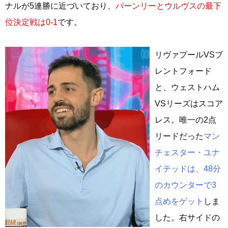
ナルが5連勝に近づいており、
バーンリーとウルヴスの最下
位決定戦は0-1
です。
リヴァプールVSブ
レントフォード
と、ウェストハム
VSリーズはスコア
レス。唯一の2点
リードだった
マン
チェスター・ユナ
イテッドは、48分
のカウンターで3
点めをゲット
しま
した。右サイドの