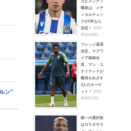
ズビメンディ
獲得は、メデ
ィカルチェッ
クがOKなら
決定！
2025
年5月29日
フレッジ退団
決定、マグワ
イア移籍合
意…マン・ユ
ナイテッドが
獲得をめざす
3人のターゲ
ルン”
ット！
2023
年8月13日
唯一の選択肢
はガラタサラ