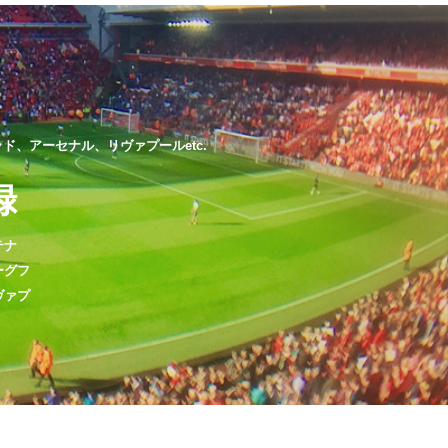
、アーセナル、リヴァプールetc.
録
テナ
ーグフ
ヴァプ