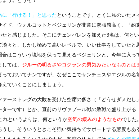
しょう。どうぞ！
当に「行ける！」と思った
ということです。とくに私のいたメ
サイド、ウォルコットとベジェリンが非常に緊張感高く、「約
いたと感じました。そこにチェンバレンを加えた3名は、何と
て淡々と、しかし極めて高いレベルで、いい仕事をしていたと
場合はこういう境地を保って見えるベジェリンと、今年に入っ
としては、
ジルーの明るさやコクランの男気みたいなものとは
言っておいてナンですが、なぜここでサンチェスやエジルの名
考えていくことにしましょう。
ファーストレグの大敗を受けた空席の多さ（「どうせダメだし
ーターです）とか、直前のリヴァプール戦の敗戦で盛り上がる
これというよりは、何というか
空気の緩みのようなもの
でした
ろうし、そういうときこそ強い気持ちでサポートする態度もあ