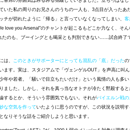
に客席の雰囲気はみるみる弛緩していきました。立ちっぱなし
ていた私の周りのお兄さんのうちの一人も、3点目が入ったあ
ッチが切れたように「帰る」と言っていなくなってしまい、
客
We love you Arsenal”のチャントが起こるもどこか力なく、そ
れたのも、ブーイングとも喝采とも判別できない……試合終了
には、
このときがサポーターにとっても混乱の「底」だった
の
います。実は、スタジアムで「ヴェンゲルOUT」を声高に叫
少年や若者。「騒いで目立ちたいだけ」という風情の人も多い
りました。しかし、それを真っ当なオトナが冷たく黙殺すると
論するとか、そういう雰囲気でもない。それが
バイエルン戦の
妙な空気を作って
いたように思うのですが、この状況を説明す
となりそうな話をご紹介しようと思います。