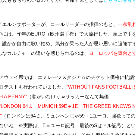
る人ももちろんいるのですが、客席全体としては
どちらの態度
イエルンサポーターが、コールリーダーの指揮のもと、
一糸乱
中には、昨年のEURO（欧州選手権）で大流行した、頭上で手
、誰かが自由に歌い始め、気分が乗った人が思い思いに追随す
んなカルチャーの違いを感じられるのは、
ヨーロッパを舞台と
アウェイ席では、エミレーツスタジアムのチケット価格に抗議
ロテストも行われていました。
“WITHOUT FANS FOOTBALL I
 A PENNY”
（客がいなけりゃサッカーなんて無価
“LONDON:64￡ MUNICH:59E＋1E THE GREED KNOWS 
”
（ロンドンは64￡、ミュンヘンじゃ59＋1ユーロ、強欲って
ないね ※実際は、E＝ユーロ記号、最後のSはドル記号）と