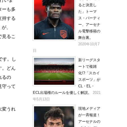
を行いま
ると決意し
ターも多
た」トーマ
ス・パーティ
支持する
ー、アーセナ
くが、
ル電撃移籍の
で見るこ
舞台裏。
2020年10月7
日
です。し
新リーグスタ
ートで複雑
す。どん
化!?「スカイ
れるの
スポーツ」が
CL・EL・
見守って
ECL出場権のルールを優しく解説。
2021
年5月13日
現地メディア
大変うれ
が一斉報道！
アーセナルの