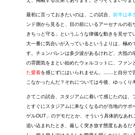
え、掲載する次第であります。さっそくまいりま
最初に言っておきたいのは、この試合、
前半は本
ンド側から見ると、目の前にいるアーセナルの右
きちっと守る」というふうな律儀な動きを見せて
大一番に気合いが入っているというよりは、極め
す。チェンバレンは多少波があるけれど、大抵の
の雰囲気をまとい始めたウォルコットに、ファン
た愛着
を感じずにはいられません。……と自分で
こなかったんだ？それについては今後、ゆっくり
さてこの試合、スタジアムに着いて感じたのは、
とすぐにスタジアムに来なくなるのが当地のサポ
ゲルOUT」のデモだとか、そういう具体的なあれ
追い込まれたとき、厳しく突き放す態度もあるだ