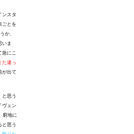
インスタ
束ごとを
いうか、
思いま
て急にこ
また違っ
前が出て
」と思う
「ヴェン
。窮地に
ると思う