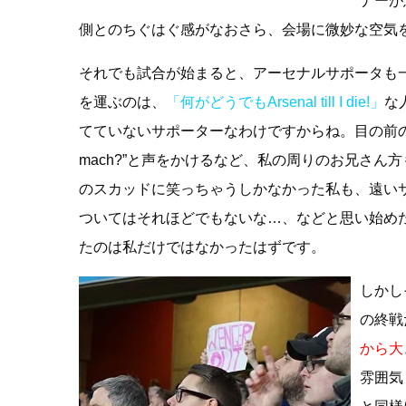
ナーが
側とのちぐはぐ感がなおさら、会場に微妙な空気
それでも試合が始まると、アーセナルサポータも
を運ぶのは、
「何がどうでもArsenal till I die!」
な
てていないサポーターなわけですからね。目の前の
mach?”と声をかけるなど、私の周りのお兄さ
のスカッドに笑っちゃうしかなかった私も、遠い
ついてはそれほどでもないな…、などと思い始め
たのは私だけではなかったはずです。
しかし
の終戦
から大
雰囲気