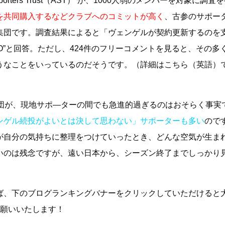
porters’Trust（AST）”が、1000人弱のメンバーを対象に調査
を共同購入するなどクラブへのコミットが高く
、古参のサポー
集団です。調査結果によると「ヴェンゲルが契約更新するのを
O”と回答。ただし、424件のフリーコメントを見ると、その多
うなことをいっているのだそうです。（詳細は
こちら（英語）
集団が、現地サポ―ターの間でも急進的過ぎるのはおそらく事実
ンゲル続投がよいとは決して思わない」サポーターも多い
ので
が自分の気持ちに整理をつけていったとき、どんな空気が生ま
いのは残念ですが、遠い日本から、シーズン終了までしっかり
ば、下のブログランキングバナーをクリックしていただけると
お願いいたします！