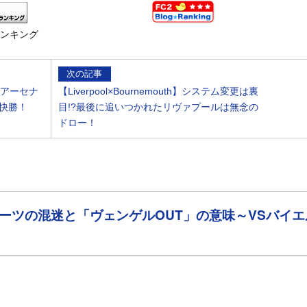
ランキング
次の記事
高！アーセナ
【Liverpool×Bournemouth】システム変更は裏
快勝！
目!?最後に追いつかれたリヴァプールは無念の
ドロー！
ミレーツの混迷と「ヴェンゲルOUT」の意味～VSバイエ