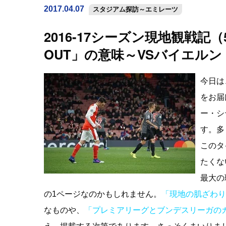
2017.04.07
スタジアム探訪～エミレーツ
2016-17シーズン現地観戦
OUT」の意味～VSバイエルン
今日は
をお届
ー・シ
す。多
このタ
たくな
最大の
の1ページなのかもしれません。
「現地の肌ざわり
なものや、
「プレミアリーグとブンデスリーガの