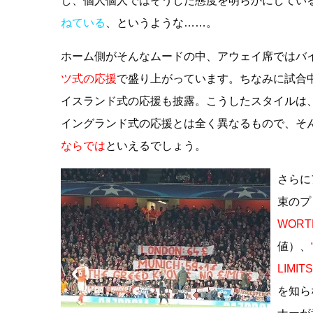
し、個人個人ではそうした態度を明らかにしてい
ねている
、というような……。
ホーム側がそんなムードの中、アウェイ席ではバ
ツ式の応援
で盛り上がっています。ちなみに試合
イスランド式の応援も披露。こうしたスタイルは
イングランド式の応援とは全く異なるもので、そ
ならでは
といえるでしょう。
さらに
束のプ
WORTH
値）、
LIMITS
を知ら