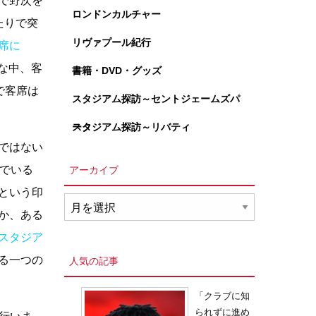
で野次を
ロンドンカルチャー
たりで突
リヴァプール紀行
席に
んな中、客
書籍・DVD・グッズ
で客席は
スタジアム探訪～セントジェームズパ
ーク
スタジアム探訪～リバティ
ではない
んでいる
アーカイブ
という印
ア
か、ある
ー
カ
スタジア
イ
る一つの
人気の記事
ブ
「クラブに知
られずに進め