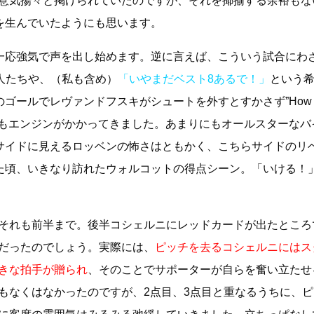
意気揚々と掲げられていたのですが、それを揶揄する余裕もな
を生んでいたようにも思います。
一応強気で声を出し始めます。逆に言えば、こういう試合にわ
人たちや、（私も含め）
「いやまだベスト8あるで！」
という
ゴールでレヴァンドフスキがシュートを外すとすかさず”How
ん方もエンジンがかかってきました。あまりにもオールスターなバ
サイドに見えるロッベンの怖さはともかく、こちらサイドのリ
た頃、いきなり訪れたウォルコットの得点シーン。「いける！
それも前半まで。後半コシェルニにレッドカードが出たところ
だったのでしょう。実際には、
ピッチを去るコシェルニにはス
きな拍手が贈られ
、そのことでサポーターが自らを奮い立たせ
もなくはなかったのですが、2点目、3点目と重なるうちに、