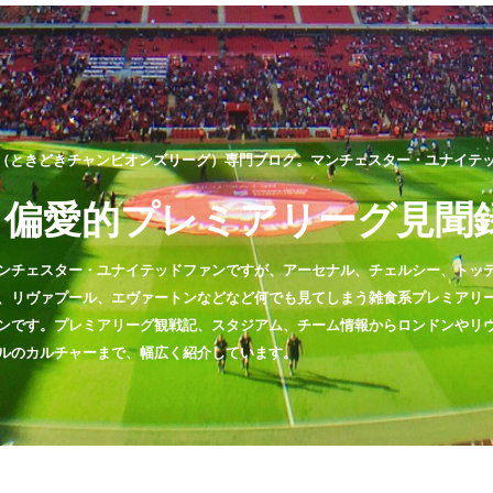
（ときどきチャンピオンズリーグ）専門ブログ。マンチェスター・ユナイテッド
偏愛的プレミアリーグ見聞
ンチェスター・ユナイテッドファンですが、アーセナル、チェルシー、トッ
、リヴァプール、エヴァートンなどなど何でも見てしまう雑食系プレミアリ
ンです。プレミアリーグ観戦記、スタジアム、チーム情報からロンドンやリ
ルのカルチャーまで、幅広く紹介しています。