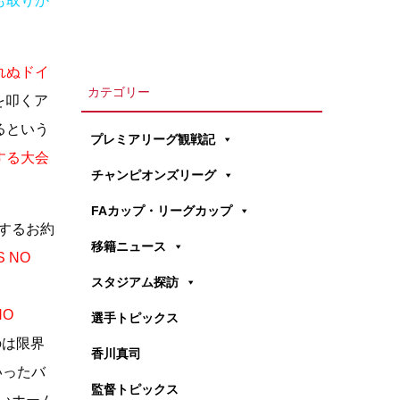
も取りか
れぬドイ
カテゴリー
を叩くア
るという
プレミアリーグ観戦記
する大会
チャンピオンズリーグ
FAカップ・リーグカップ
するお約
移籍ニュース
S NO
スタジアム探訪
NO
選手トピックス
のは限界
香川真司
いったバ
監督トピックス