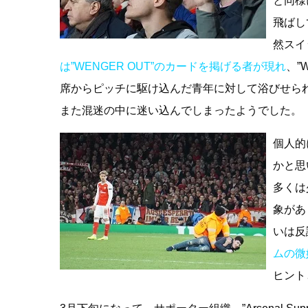
と同様
飛ばし
然スイ
は”WENGER OUT”のカードを掲げる者が現れ
、”
席からピッチに駆け込んだ青年に対して浴びせら
また混迷の中に迷い込んでしまったようでした。
個人的
かと思
多くは
象があ
いは反
ムの微
ヒント