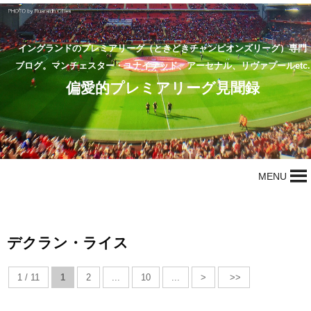
イングランドのプレミアリーグ（ときどきチャンピオンズリーグ）専門
ブログ。マンチェスター・ユナイテッド、アーセナル、リヴァプールetc.
偏愛的プレミアリーグ見聞録
MENU
デクラン・ライス
1 / 11
1
2
...
10
...
>
>>