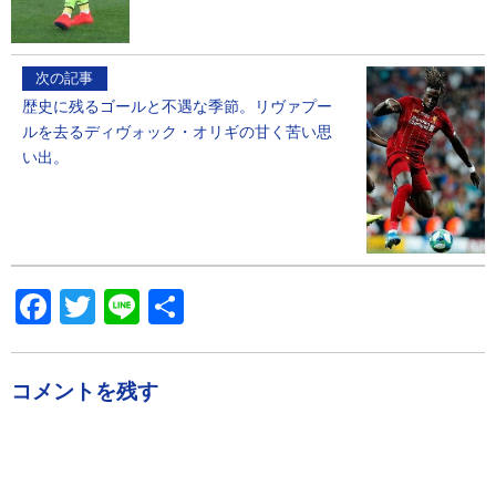
次の記事
歴史に残るゴールと不遇な季節。リヴァプー
ルを去るディヴォック・オリギの甘く苦い思
い出。
Facebook
Twitter
Line
共
有
コメントを残す