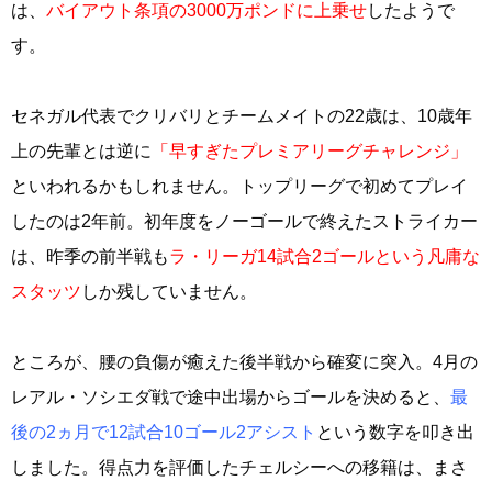
は、
バイアウト条項の3000万ポンドに上乗せ
したようで
す。
セネガル代表でクリバリとチームメイトの22歳は、10歳年
上の先輩とは逆に
「早すぎたプレミアリーグチャレンジ」
といわれるかもしれません。トップリーグで初めてプレイ
したのは2年前。初年度をノーゴールで終えたストライカー
は、昨季の前半戦も
ラ・リーガ14試合2ゴールという凡庸な
スタッツ
しか残していません。
ところが、腰の負傷が癒えた後半戦から確変に突入。4月の
レアル・ソシエダ戦で途中出場からゴールを決めると、
最
後の2ヵ月で12試合10ゴール2アシスト
という数字を叩き出
しました。得点力を評価したチェルシーへの移籍は、まさ