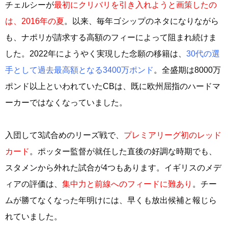
チェルシーが
最初にクリバリを引き入れようと画策したの
は、2016年の夏
。以来、毎年ゴシップのネタになりながら
も、ナポリが請求する高額のフィーによって阻まれ続けま
した。2022年にようやく実現した念願の移籍は、
30代の選
手として過去最高額となる3400万ポンド
。全盛期は8000万
ポンド以上といわれていたCBは、既に欧州屈指のハードマ
ーカーではなくなっていました。
入団して3試合めのリーズ戦で、
プレミアリーグ初のレッド
カード
。ポッター監督が就任した直後の好調な時期でも、
スタメンから外れた試合が4つもあります。イギリスのメデ
ィアの評価は、
集中力と前線へのフィードに難あり
。チー
ムが勝てなくなった年明けには、早くも放出候補と報じら
れていました。