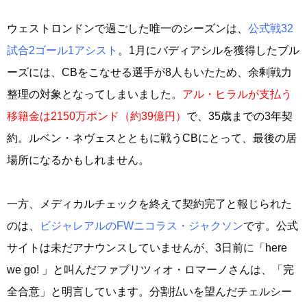
ウェストロンドンで過ごした唯一のシーズンは、
公式戦32
試合2ゴール1アシスト
。1月にバディアシルを獲得したブル
ーズには、CBをこなせる選手が8人もいたため、余剰戦力
整理の対象となってしまいました。
アル・ヒラルが支払う
移籍金は2150万ポンド（約39億円）
で、35歳までの3年契
約。ルベン・ネヴェスとともに戦うCBにとって、最後の居
場所になるかもしれません。
一方、メディカルチェックを終えて契約完了と報じられた
のは、
ビジャレアルのFWニコラス・ジャクソン
です。公式
サイトは未だアナウンスしていませんが、3日前に「here
we go! 」と叫んだファブリツィオ・ロマーノさんは、「完
全合意」と明言しています。分割払いを望んだチェルシー