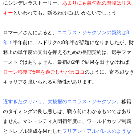
にシンデレラストーリー。
あまりにも急勾配の階段はリス
キー
といわれても、断るわけにはいかないでしょう。
ロマーノさんによると、
ニコラス・ジャクソンの契約は8
年！
半年前に、ムドリクの8年半が話題になりましたが、財
務上の単年度の支出を抑えるための長期契約は、選手ファ
ーストではありません。最初の2年で結果を出せなければ、
ローン移籍で5年を過ごしたバカヨコ
のように、寄る辺なき
キャリアを強いられる可能性があります。
遅すぎたクリバリ、大抜擢のニコラス・ジャクソン。
移籍
のタイミングの良し悪しは、戦う前にわかるものではあり
ません。マン・シティ入団初年度に、ワールドカップ制覇
とトレブル達成を果たした
フリアン・アルバレスのような