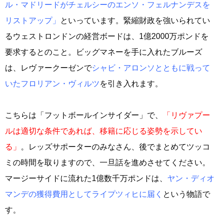
ル・マドリードがチェルシーのエンソ・フェルナンデスを
リストアップ」
といっています。緊縮財政を強いられてい
るウェストロンドンの経営ボードは、1億2000万ポンドを
要求するとのこと。ビッグマネーを手に入れたブルーズ
は、レヴァークーゼンで
シャビ・アロンソとともに戦って
いたフロリアン・ヴィルツ
を引き入れます。
こちらは「フットボールインサイダー」で、
「リヴァプー
ルは適切な条件であれば、移籍に応じる姿勢を示してい
る」
。レッズサポーターのみなさん、後でまとめてツッコ
ミの時間を取りますので、一旦話を進めさせてください。
マージーサイドに流れた1億数千万ポンドは、
ヤン・ディオ
マンデの獲得費用としてライプツィヒに届く
という物語で
す。