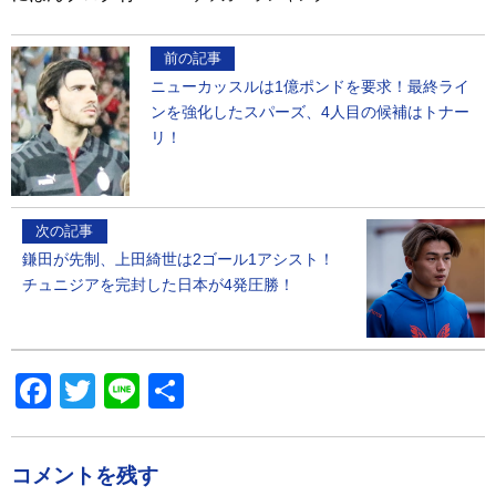
前の記事
ニューカッスルは1億ポンドを要求！最終ライ
ンを強化したスパーズ、4人目の候補はトナー
リ！
次の記事
鎌田が先制、上田綺世は2ゴール1アシスト！
チュニジアを完封した日本が4発圧勝！
Facebook
Twitter
Line
共
有
コメントを残す