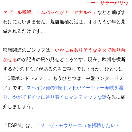
ー・サラーがリヴ
ァプール残留」「ムバッペがアーセナルへ」
などと飛ばす
わけにもいきません。荒唐無稽な話は、オオカミ少年と見
做されるだけです。
移籍関連のゴシップは、
いかにもありそうなネタで振り向
かせる
のが記者の腕の見せどころです。現在、欧州を横断
する2つのドミノがあるのをご存じでしょうか。ひとつは
「1億ポンドドミノ」。もうひとつは「中盤センタードミ
ノ」です。
スペイン発の1億ポンドがドーヴァー海峡を渡
り、やがてドイツに辿り着くロマンティックな話
を先に紹
介しましょう。
「ESPN」は、
「ジョゼ・モウリーニョを招聘したレア