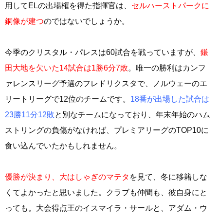
用してELの出場権を得た指揮官は、
セルハーストパークに
銅像が建つ
のではないでしょうか。
今季のクリスタル・パレスは60試合を戦っていますが、
鎌
田大地を欠いた14試合は1勝6分7敗
。唯一の勝利はカンフ
ァレンスリーグ予選のフレドリクスタで、ノルウェーのエ
リートリーグで12位のチームです。
18番が出場した試合は
23勝11分12敗
と別なチームになっており、年末年始のハム
ストリングの負傷がなければ、プレミアリーグのTOP10に
食い込んでいたかもしれません。
優勝が決まり、大はしゃぎのマテタ
を見て、冬に移籍しな
くてよかったと思いました。クラブも仲間も、彼自身にと
っても。大会得点王のイスマイラ・サールと、アダム・ウ