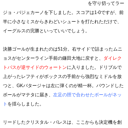
を守り切ってラー
ジョ・バジェカーノを下しました。スコアは1-0ですが、前
半に小さなミスからきわどいシュートを打たれただけで、
イーグルスの完勝といっていいでしょう。
決勝ゴールが生まれたのは51分。右サイドで詰まったムニ
ョスがセンターライン手前の鎌田大地に戻すと、
ダイレク
トパスが逆サイドのウォートン
に入りました。ドリブルで
上がったレフティがボックスの手前から強烈なミドルを放
つと、GKバタージャは左に弾くのが精一杯。バウンドした
ボールがマテタに届き、
左足の脛で合わせたボールがネッ
ト
を揺らしました。
リードしたクリスタル・パレスは、ここからも決定機を創