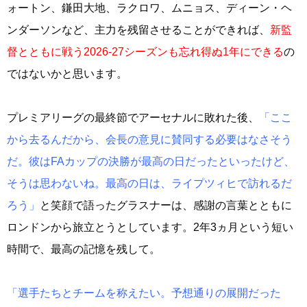
ォートン、鎌田大地、ラクロワ、ムニョス、ディーン・ヘ
ンダーソンなど、主力を残留させることができれば、
新監
督とともに戦う2026-27シーズンも忘れ得ぬ1年にできる
の
ではないかと思います。
プレミアリーグの最終節でアーセナルに敗れた後、
「ここ
から去るんだから、会長の意見に賛同する必要はなさそう
だ。彼はFAカップの決勝が最高の日だったといったけど、
そうは思わないね。最高の日は、ライプツィヒで訪れるだ
ろう」
と笑顔で語ったグラスナーは、感謝の言葉とともに
ロンドンから旅立とうとしています。2年3ヵ月という短い
時間で、最高の記憶を残して。
「選手たちとチームを称えたい。予想通りの展開だった