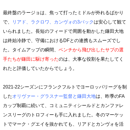
最終盤のラージョは、焦って打ったミドルが外れるばかり
で、
リアド、ラクロワ、カンヴォの3バック
は安心して観て
いられました。長短のフィードで周囲を動かした鎌田大地
は終始冷静で、守備におけるDFとの連携もスムーズでし
た。タイムアップの瞬間、
ベンチから飛び出したサブの選
手たちが鎌田に駆け寄った
のは、大事な役割を果たしてく
れたと評価していたからでしょう。
2021-22シーズンにフランクフルトでヨーロッパリーグを制
した
オリヴァー・グラスナー監督と鎌田大地
は、昨季のFA
カップ制覇に続いて、コミュニティシールドとカンファレ
ンスリーグのトロフィーも手に入れました。冬のマーケッ
トでマーク・グエイを抜かれても、リアドとカンヴォを活