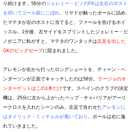
り続けます。56分の
ジェレミー・ピノのFKは左右のポスト
を叩いてゴール前にこぼれ
、リヤドが触ったボールに詰め
たマテタが左のポストに当てると、ファールを告げるホイ
ッスル。1分後、左サイドをスプリントしたジェレミー・ピ
ノがニアに転がすと、マテタのワンタッチは
左足を出した
GKのビッグセーブ
に阻まれました。
アレモンが右から打ったロングシュートを、ディーン・ヘ
ンダーソンが正面でキャッチしたのは58分。
ラージョのオ
ンターゲットはこの1本だけ
です。スペインのクラブの決定
機は、25分に左から上がったペップ・チャバリアがアーリ
ークロスを入れたシーンのみ。左足で合わせた
アレモンに
はタイリック・ミッチェルが着いており
、ボールは右に逸
れていきました。