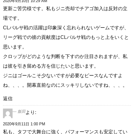
2020年9月10日 10:29 AM
更新ご苦労様です。私もジニ売却でチアゴ加入は反対の立
場です。
CLバルサ戦の活躍は印象深く忘れられないゲームですが、
リーグ戦での彼の貢献度はCLバルサ戦のもっと上をいくと
思います。
クロップがどのような判断を下すのか注目されますが、私
は彼を引き留める方を信じたいと思います。
ジニはゴールこそ少ないですが必要なピースなんですよ
ね、、、。開幕直前なのにスッキリしないですね、、、。
返信
飯田
より:
2020年9月11日 1:00 PM
私も、タフで大舞台に強く、パフォーマンスも安定してい