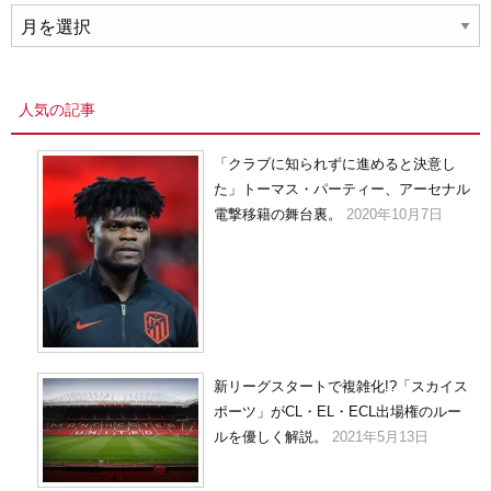
ア
ー
カ
イ
人気の記事
ブ
「クラブに知られずに進めると決意し
た」トーマス・パーティー、アーセナル
電撃移籍の舞台裏。
2020年10月7日
新リーグスタートで複雑化!?「スカイス
ポーツ」がCL・EL・ECL出場権のルー
ルを優しく解説。
2021年5月13日