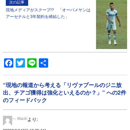
次の記事
現地メディアがスクープ!? 「オーバメヤンは
アーセナルと3年契約を締結した」
Facebook
Twitter
Line
共
有
“現地の報道から考える「リヴァプールのジニ放
出、チアゴ獲得は強化といえるのか？」” への2件
のフィードバック
Macki
より: