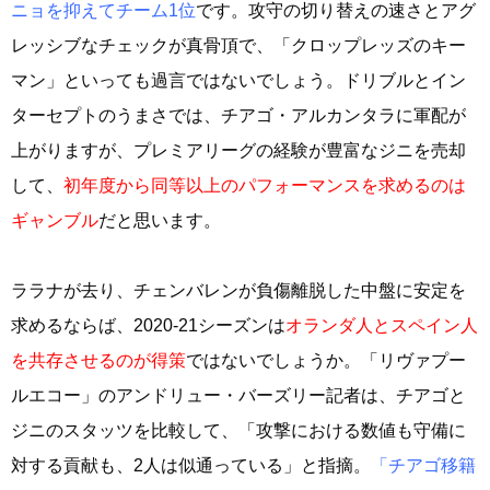
ニョを抑えてチーム1位
です。攻守の切り替えの速さとアグ
レッシブなチェックが真骨頂で、「クロップレッズのキー
マン」といっても過言ではないでしょう。ドリブルとイン
ターセプトのうまさでは、チアゴ・アルカンタラに軍配が
上がりますが、プレミアリーグの経験が豊富なジニを売却
して、
初年度から同等以上のパフォーマンスを求めるのは
ギャンブル
だと思います。
ララナが去り、チェンバレンが負傷離脱した中盤に安定を
求めるならば、2020-21シーズンは
オランダ人とスペイン人
を共存させるのが得策
ではないでしょうか。「リヴァプー
ルエコー」のアンドリュー・バーズリー記者は、チアゴと
ジニのスタッツを比較して、「攻撃における数値も守備に
対する貢献も、2人は似通っている」と指摘。
「チアゴ移籍