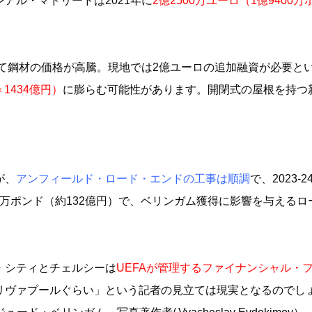
アル・マドリードは2021年に
2億2500万ユーロ（1億9400
って鋼材の価格が高騰。現地では2億ユーロの追加融資が必要と
1434億円）
に膨らむ可能性があります。開閉式の屋根を持つ
が、
アンフィールド・ロード・エンドの工事は順調
で、2023-
00万ポンド（約132億円）で、ベリンガム獲得に影響を与えるロ
・シティとチェルシーは
UEFAが管理するファイナンシャル・
リヴァプールぐらい」という記者の見立ては現実となるのでし