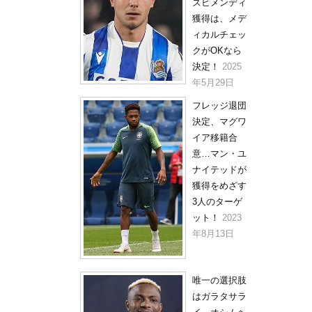
ズビメンディ
獲得は、メデ
ィカルチェッ
クがOKなら
決定！
2025
年5月29日
フレッジ退団
決定、マグワ
イア移籍合
意…マン・ユ
ナイテッドが
獲得をめざす
3人のターゲ
ット！
2023
年8月13日
唯一の選択肢
はガラタサラ