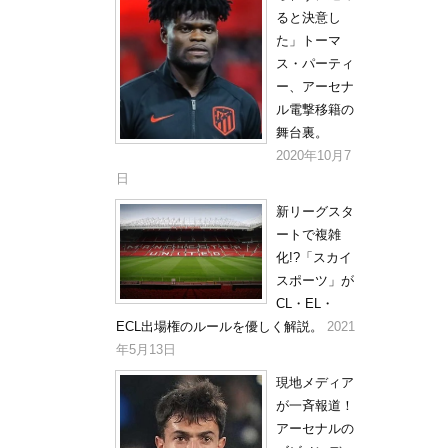
ると決意し
た」トーマ
ス・パーティ
ー、アーセナ
ル電撃移籍の
舞台裏。
2020年10月7
日
新リーグスタ
ートで複雑
化!?「スカイ
スポーツ」が
CL・EL・
ECL出場権のルールを優しく解説。
2021
年5月13日
現地メディア
が一斉報道！
アーセナルの