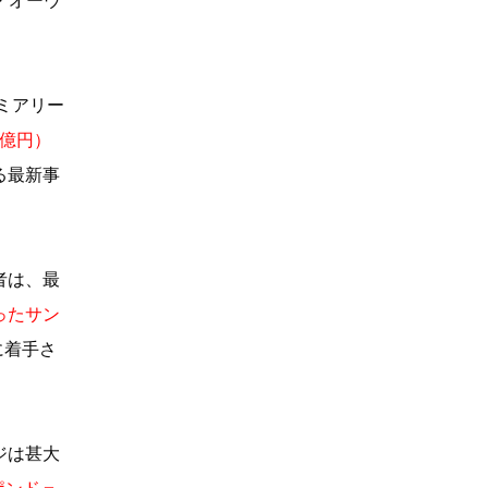
・オーウ
ミアリー
6億円）
る最新事
者は、最
ったサン
に着手さ
ジは甚大