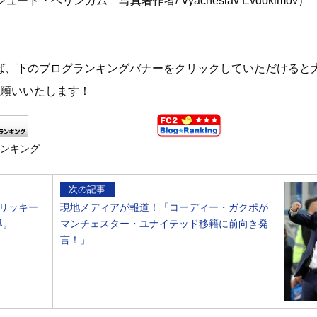
ュード・ベリンガム 写真著作者/ Vyacheslav Evdokimov）
ば、下のブログランキングバナーをクリックしていただけると
お願いいたします！
ランキング
次の記事
リッキー
現地メディアが報道！「コーディー・ガクポが
界。
マンチェスター・ユナイテッド移籍に前向き発
言！」