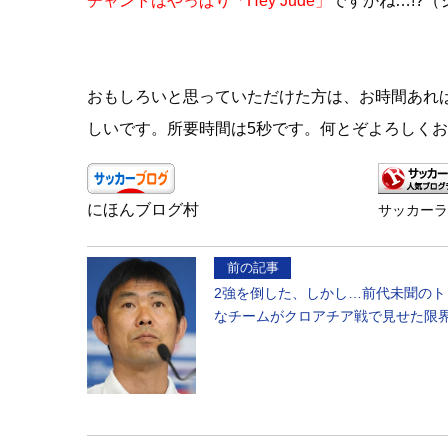
チャントはやっぱり「Hey Jude」
ですかね…!?（ジ
おもしろいと思っていただけた方は、お時間あれ
しいです。所要時間は5秒です。何とぞよろしく
にほんブログ村
サッカー
前の記事
2強を倒した、しかし…前代未聞のト
なチームがクロアチア戦で見せた限