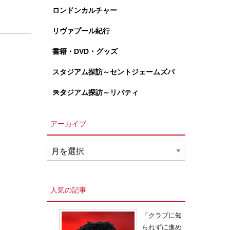
ロンドンカルチャー
リヴァプール紀行
書籍・DVD・グッズ
スタジアム探訪～セントジェームズパ
ーク
スタジアム探訪～リバティ
アーカイブ
ア
ー
カ
イ
人気の記事
ブ
「クラブに知
られずに進め