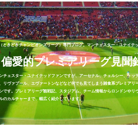
（ときどきチャンピオンズリーグ）専門ブログ。マンチェスター・ユナイテッド
偏愛的プレミアリーグ見聞
ンチェスター・ユナイテッドファンですが、アーセナル、チェルシー、トッ
、リヴァプール、エヴァートンなどなど何でも見てしまう雑食系プレミアリ
ンです。プレミアリーグ観戦記、スタジアム、チーム情報からロンドンやリ
ルのカルチャーまで、幅広く紹介しています。