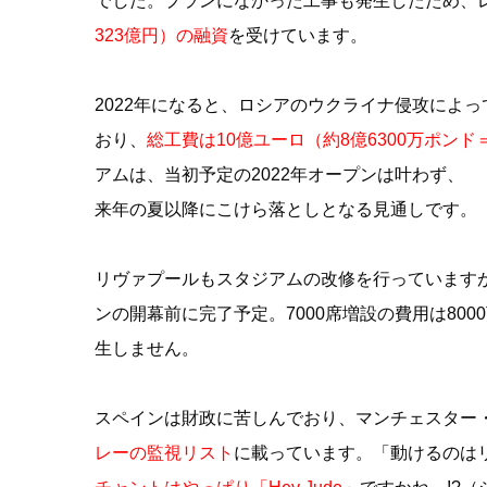
でした。プランになかった工事も発生したため、レ
323億円）の融資
を受けています。
2022年になると、ロシアのウクライナ侵攻によ
おり、
総工費は10億ユーロ（約8億6300万ポンド＝
アムは、当初予定の2022年オープンは叶わず、
来年の夏以降にこけら落としとなる見通しです。
リヴァプールもスタジアムの改修を行っています
ンの開幕前に完了予定。7000席増設の費用は80
生しません。
スペインは財政に苦しんでおり、マンチェスター
レーの監視リスト
に載っています。「動けるのは