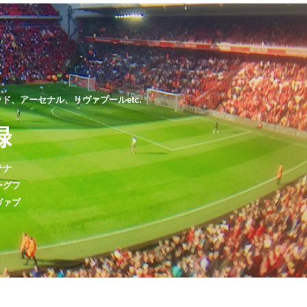
、アーセナル、リヴァプールetc.
録
テナ
ーグフ
ヴァプ