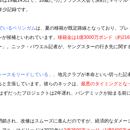
ルは19歳145日で、18歳だったフランス大会で決めたマイケル
年少記録です。
んでいるベリンガム
は、夏の移籍が既定路線となっており、プレ
ンが候補といわれています。
移籍金は1億3000万ポンド（約21
ー」。ニック・パウエル記者が、ヤングスターの行き先に関す
レースをリードしている」。
地元クラブが本命といい切った記
ると主張しています。彼らのネックは、
最悪のタイミングとな
るはずだったプロジェクトは2年遅れ、パンデミックが始まる前
閉鎖され、改修はスムーズに進んだのですが、経済的なダメー