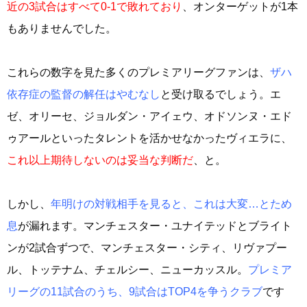
近の3試合はすべて0-1で敗れており
、オンターゲットが1本
もありませんでした。
これらの数字を見た多くのプレミアリーグファンは、
ザハ
依存症の監督の解任はやむなし
と受け取るでしょう。エ
ゼ、オリーセ、ジョルダン・アイェウ、オドソンヌ・エド
ゥアールといったタレントを活かせなかったヴィエラに、
これ以上期待しないのは妥当な判断だ
、と。
しかし、
年明けの対戦相手を見ると、これは大変…とため
息
が漏れます。マンチェスター・ユナイテッドとブライト
ンが2試合ずつで、マンチェスター・シティ、リヴァプー
ル、トッテナム、チェルシー、ニューカッスル。
プレミア
リーグの11試合のうち、9試合はTOP4を争うクラブ
です