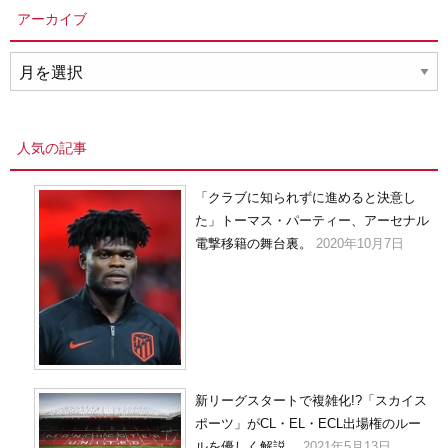
アーカイブ
ア
ー
カ
イ
人気の記事
ブ
「クラブに知られずに進めると決意し
た」トーマス・パーティー、アーセナル
電撃移籍の舞台裏。
2020年10月7日
新リーグスタートで複雑化!?「スカイス
ポーツ」がCL・EL・ECL出場権のルー
ルを優しく解説。
2021年5月13日