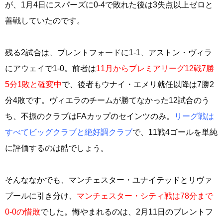
が、1月4日にスパーズに0-4で敗れた後は3失点以上ゼロと
善戦していたのです。
残る2試合は、ブレントフォードに1-1、アストン・ヴィラ
にアウェイで1-0。前者は
11月からプレミアリーグ12戦7勝
5分1敗と確変中
で、後者もウナイ・エメリ就任以降は7勝2
分4敗です。ヴィエラのチームが勝てなかった12試合のう
ち、不振のクラブはFAカップのセインツのみ。
リーグ戦は
すべてビッグクラブと絶好調クラブ
で、11戦4ゴールを単純
に評価するのは酷でしょう。
そんななかでも、マンチェスター・ユナイテッドとリヴァ
プールに引き分け、
マンチェスター・シティ戦は78分まで
0-0の惜敗
でした。悔やまれるのは、2月11日のブレントフ