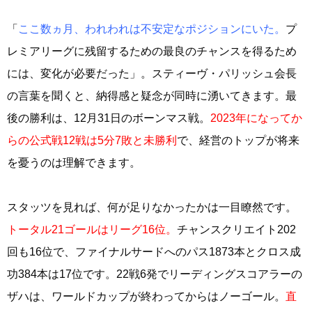
「
ここ数ヵ月、われわれは不安定なポジションにいた。
プ
レミアリーグに残留するための最良のチャンスを得るため
には、変化が必要だった」。スティーヴ・パリッシュ会長
の言葉を聞くと、納得感と疑念が同時に湧いてきます。最
後の勝利は、12月31日のボーンマス戦。
2023年になってか
らの公式戦12戦は5分7敗と未勝利
で、経営のトップが将来
を憂うのは理解できます。
スタッツを見れば、何が足りなかったかは一目瞭然です。
トータル21ゴールはリーグ16位。
チャンスクリエイト202
回も16位で、ファイナルサードへのパス1873本とクロス成
功384本は17位です。22戦6発でリーディングスコアラーの
ザハは、ワールドカップが終わってからはノーゴール。
直