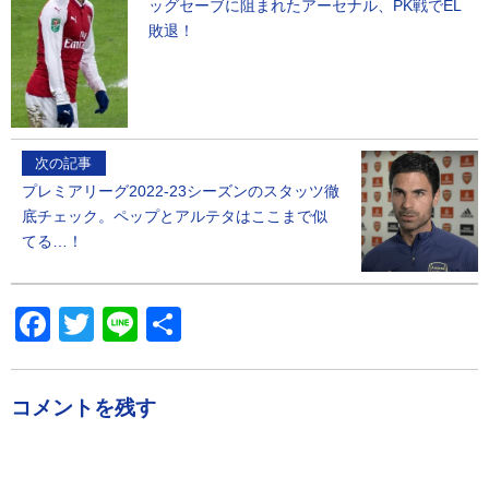
ッグセーブに阻まれたアーセナル、PK戦でEL
敗退！
次の記事
プレミアリーグ2022-23シーズンのスタッツ徹
底チェック。ペップとアルテタはここまで似
てる…！
Facebook
Twitter
Line
共
有
コメントを残す