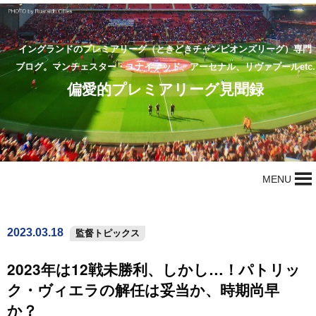
イングランドのプレミアリーグ（ときどきチャンピオンズリーグ）専門
ブログ。マンチェスター・ユナイテッド、アーセナル、リヴァプールetc.
偏愛的プレミアリーグ見聞録
MENU
2023.03.18
監督トピックス
2023年は12戦未勝利、しかし…！パトリッ
ク・ヴィエラの解任は妥当か、時期尚早
か？