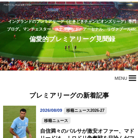
イングランドのプレミアリーグ（ときどきチャンピオンズリーグ）専門
ブログ。マンチェスター・ユナイテッド、アーセナル、リヴァプールetc.
偏愛的プレミアリーグ見聞録
MENU
プレミアリーグの新着記事
2026/08/09
移籍ニュース2026-27
移籍ニュース
自信満々のバルサが激安オファー、マド
リードは…！ロドリ争奪戦を目論んだマ