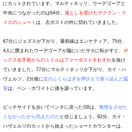
にカットされています。マルティネッリ、ウーデゴーアと
中央につながったのは64分。
落としを受けたデクラン・ラ
イスのシュート
は、左ポストの外に切れていきました。
67分にジェズスが下がり、最前線はエンケティア。75分、
4人に囲まれたウーデゴーアが脇にいたサカに転がすと、
ボ
ックス右手前からのミドルはファーポストすれすれ
を抜け
ていきました。77分にマルティネッリが下がり、カイ・ハ
ヴェルツ。2分後に
左のふくらはぎを押さえて座り込んだ冨
安
は、ベン・ホワイトに後を譲っています。
ピッチサイドを歩いてベンチに戻ったSBは、
無理をさせた
くなかったから代えたのだ
と信じましょう。82分、カイ・
ハヴェルツのカットから始まったショートカウンターは、