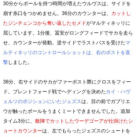
30分からボールを持つ時間が増えたウルヴスは、サイドを
崩す糸口をつかめません。36分のカウンターは、
カットし
たジンチェンコから奪い返したセメド
がマルティネッリに
屈しています。1分後、冨安がロングフィードでサカを走ら
せ、カウンターが発動。逆サイドでラストパスを受けた
マ
ルティネッリのコントロールショットは、右のポストを直
撃
しました。
38分、右サイドのサカがファーポスト際にクロスをフィー
ド。ブレントフォード戦でヘディングを決めた
カイ・ハヴ
ェルツのポジションにいたジェズス
は、目の前でガブリエ
ウが触ったボールをうまくミートできませんでした。追加
タイム3分に、
敵陣でカットしたウーデゴーアが仕掛けたシ
ョートカウンター
は、左でもらったジェズスのシュートを