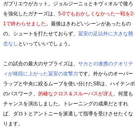
ガブリエウがカット。ジョルジーニョとキヴィオルで後ろ
を強化したガナーズは、
5-0でもおかしくなかった一戦を2-
1で終わらせました
。最後はきわどいシーンがあったもの
の、シュートを打たせておらず、
冨安の足以外に大きな懸
念なし
といっていいでしょう。
この試合の最大のサプライズは、
サカとの連携のクオリテ
ィが格段に上がった冨安の攻撃力
です。外からのオーバー
ラップと中央に絞るムーブを使い分けたSBは、ハイテンポ
のパスワーク、
的確なクロス＆スルーパスが冴え
、何度も
チャンスを演出しました。トレーニングの成果だとすれ
ば、ダロトとアントニーを派遣して指導を受けさせたくな
ります。