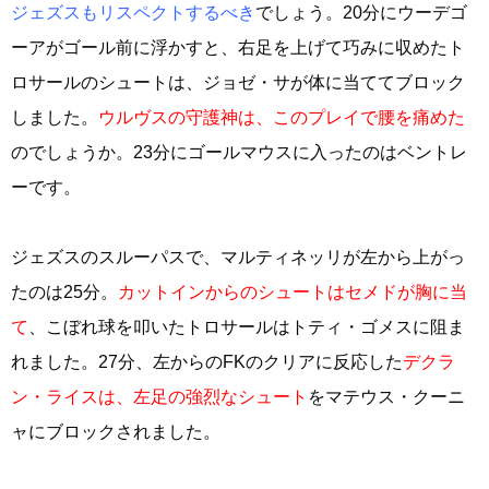
ジェズスもリスペクトするべき
でしょう。20分にウーデゴ
ーアがゴール前に浮かすと、右足を上げて巧みに収めたト
ロサールのシュートは、ジョゼ・サが体に当ててブロック
しました。
ウルヴスの守護神は、このプレイで腰を痛めた
のでしょうか。23分にゴールマウスに入ったのはベントレ
ーです。
ジェズスのスルーパスで、マルティネッリが左から上がっ
たのは25分。
カットインからのシュートはセメドが胸に当
て
、こぼれ球を叩いたトロサールはトティ・ゴメスに阻ま
れました。27分、左からのFKのクリアに反応した
デクラ
ン・ライスは、左足の強烈なシュート
をマテウス・クーニ
ャにブロックされました。