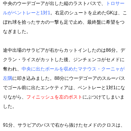
中央のウーデゴーアが出した縦のラストパスで、
トロサー
ルがベントレーと1対1
。右足のシュートを止めたGKは、こ
ぼれ球を拾ったサカの一撃も足で止め、最終盤に希望をつ
なぎました。
途中出場のサラビアが右からカットインしたのは86分。デ
クラン・ライスがカットした後、ジンチェンコがセメドに
奪われ、
中央に出たボールを収めたマテウス・クーニャが
左隅
に叩き込みました。88分にウーデゴーアのスルーパス
でゴール前に出たエンケティアは、ベントレーと1対1にな
りながら、
フィニッシュを左のポスト
にぶつけてしまいま
した。
91分、サラビアのパスで右から抜けたセメドのクロスは、