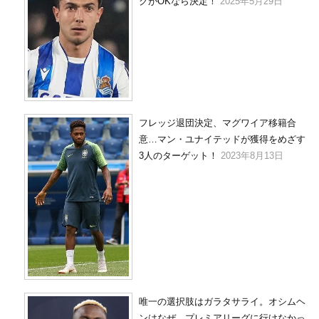
クがOKなら決定！
2025年5月29日
フレッジ退団決定、マグワイア移籍合
意…マン・ユナイテッドが獲得をめざす
3人のターゲット！
2023年8月13日
唯一の選択肢はガラタサライ。オシムヘ
ンはなぜ、プレミアリーグに行けなかっ