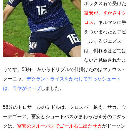
ボックス右で受けた
冨安が、すかさずク
ロス
。キルマンに手
をつかまれたとアピ
ールするジェズス
は、倒れるほどでは
ないと見做されたよ
うです。53分、左からドリブルで仕掛けたのはマテウス・
クーニャ。
デクラン・ライスをかわして打ったシュート
は、ラヤがセーブ
しました。
58分のトロサールのミドルは、クロスバー越え。サカ、ウ
ーデゴーア、冨安とショートパスがまわった60分のアタッ
クは、
冨安のスルーパスでゴール右に出たサカ
がドーソン