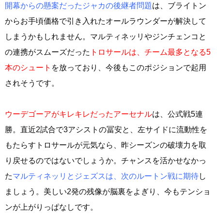
開幕からの懸案だったジャカの後継者問題
は、ブライトン
からお手頃価格で引き入れたオールラウンダーが解決して
しまうかもしれません。マルティネッリやジンチェンコと
の連携がスムーズだった
トロサールは、チーム最多となる5
本のシュート
を放っており、今後もこのポジションで起用
されそうです。
ウーデゴーアがキレキレだったアーセナル
は、公式戦5連
勝。直近2試合で3アシストの冨安と、左サイドに流動性を
もたらすトロサールが元気なら、昨シーズンの破壊力を取
り戻せるのではないでしょうか。チャンスを活かせなかっ
た
マルティネッリとジェズスは、次のルートン戦に期待
し
ましょう。美しい2発の残像が脳裏をよぎり、今もテンショ
ンが上がりっぱなしです。