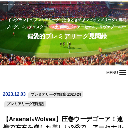
イングランドのプレミアリーグ（ときどきチャンピオンズリーグ）専門
ブログ。マンチェスター・ユナイテッド、アーセナル、リヴァプールetc.
偏愛的プレミアリーグ見聞録
MENU
2023.12.03
プレミアリーグ観戦記2023-24
プレミアリーグ観戦記
【Arsenal×Wolves】圧巻ウーデゴーア！連
携で左右を崩した美しい2発で、アーセナル