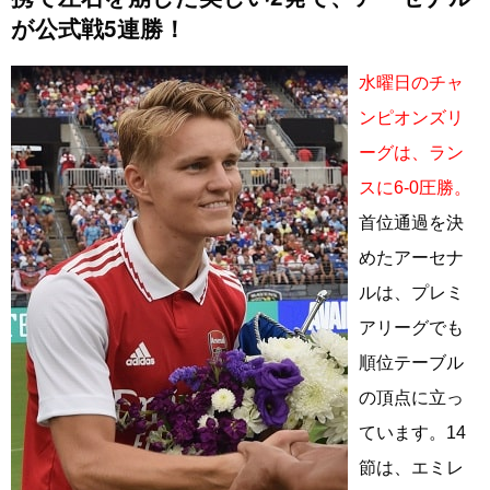
が公式戦5連勝！
水曜日のチャ
ンピオンズリ
ーグは、ラン
スに6-0圧勝。
首位通過を決
めたアーセナ
ルは、プレミ
アリーグでも
順位テーブル
の頂点に立っ
ています。14
節は、エミレ