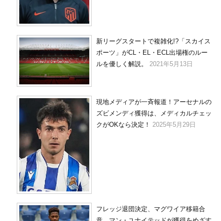
新リーグスタートで複雑化!?「スカイス
ポーツ」がCL・EL・ECL出場権のルー
ルを優しく解説。
2021年5月13日
現地メディアが一斉報道！アーセナルの
ズビメンディ獲得は、メディカルチェッ
クがOKなら決定！
2025年5月29日
フレッジ退団決定、マグワイア移籍合
意…マン・ユナイテッドが獲得をめざす