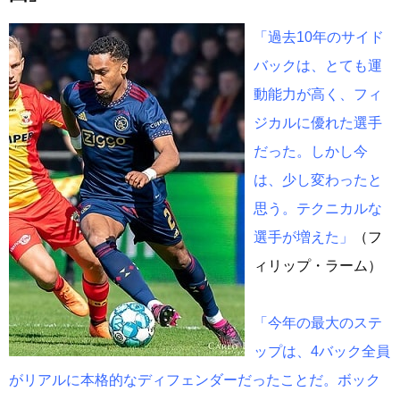
「過去10年のサイド
バックは、とても運
動能力が高く、フィ
ジカルに優れた選手
だった。しかし今
は、少し変わったと
思う。テクニカルな
選手が増えた」
（フ
ィリップ・ラーム）
「今年の最大のステ
ップは、4バック全員
がリアルに本格的なディフェンダーだったことだ。ボック