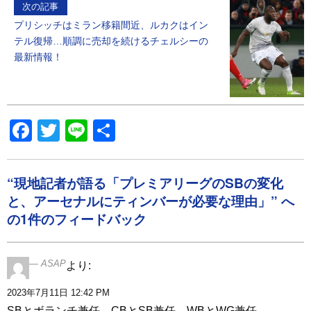
次の記事
プリシッチはミラン移籍間近、ルカクはイン
テル復帰…順調に売却を続けるチェルシーの
最新情報！
Facebook
Twitter
Line
共
有
“現地記者が語る「プレミアリーグのSBの変化
と、アーセナルにティンバーが必要な理由」” へ
の1件のフィードバック
ASAP
より:
2023年7月11日 12:42 PM
SBとボランチ兼任、CBとSB兼任、WBとWG兼任。