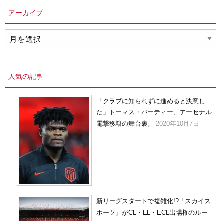
アーカイブ
ア
ー
カ
イ
人気の記事
ブ
「クラブに知られずに進めると決意し
た」トーマス・パーティー、アーセナル
電撃移籍の舞台裏。
2020年10月7日
新リーグスタートで複雑化!?「スカイス
ポーツ」がCL・EL・ECL出場権のルー